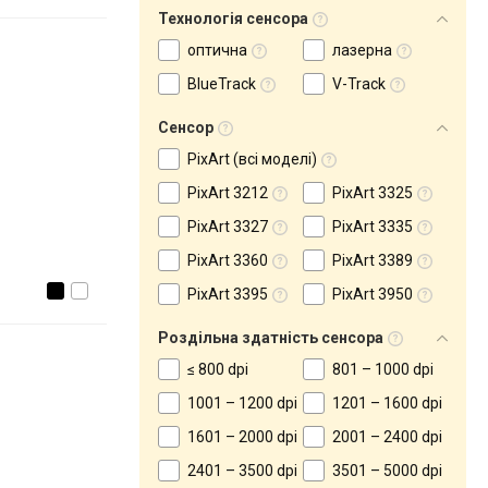
Технологія сенсора
оптична
лазерна
BlueTrack
V-Track
Сенсор
PixArt (всі моделі)
PixArt 3212
PixArt 3325
PixArt 3327
PixArt 3335
PixArt 3360
PixArt 3389
PixArt 3395
PixArt 3950
Роздільна здатність сенсора
≤ 800 dpi
801 – 1000 dpi
1001 – 1200 dpi
1201 – 1600 dpi
1601 – 2000 dpi
2001 – 2400 dpi
2401 – 3500 dpi
3501 – 5000 dpi