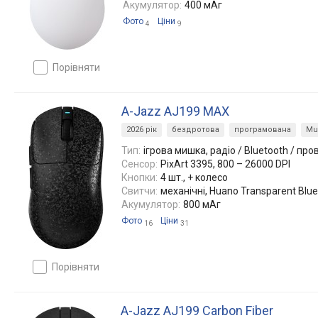
Акумулятор:
400 мАг
Фото
Ціни
4
9
порівняти
A-Jazz AJ199 MAX
2026 рік
бездротова
програмована
Mul
Тип:
ігрова мишка, радіо / Bluetooth / про
Сенсор:
PixArt 3395, 800 – 26000 DPI
Кнопки:
4 шт., + колесо
Свитчи:
механічні, Huano Transparent Blue
Акумулятор:
800 мАг
Фото
Ціни
16
31
порівняти
A-Jazz AJ199 Carbon Fiber