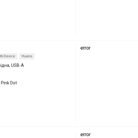
error
ti-Device
Huano
відна, USB-A
 Pink Dot
error