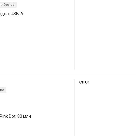
ti-Device
відна, USB-A
error
no
Pink Dot, 80 млн