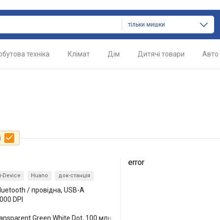
тільки мишки
обутова техніка
Клімат
Дім
Дитячі товари
Авто
і
error
i-Device
Huano
док-станція
Bluetooth / провідна, USB-A
6000 DPI
ansparent Green White Dot, 100 млн