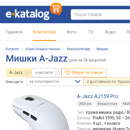
Гаджети
Комп'ютери
Фото
TV
Аудіо
П
Каталог
/
Комп'ютерна техніка
/
Маніпулятори
/
Мишки
Мишки A-Jazz
ціни
на 36 моделей
A-Jazz
очистити
Зберегти список
за популярністю
з доставкою по Україн
Виводити
A-Jazz AJ159 Pro
2025 рік
бездротова
Mult
Тип:
ігрова мишка, радіо / 
Сенсор:
PixArt 3395, 50 – 2
Кнопки:
4 шт., + колесо
Свитчи:
механічні, Huano Tr