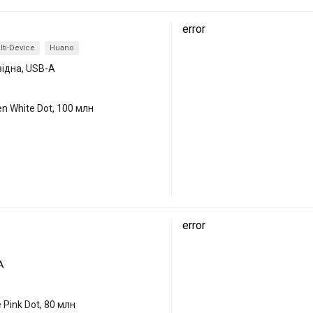
error
lti-Device
Huano
відна, USB-A
en White Dot, 100 млн
error
A
 Pink Dot, 80 млн