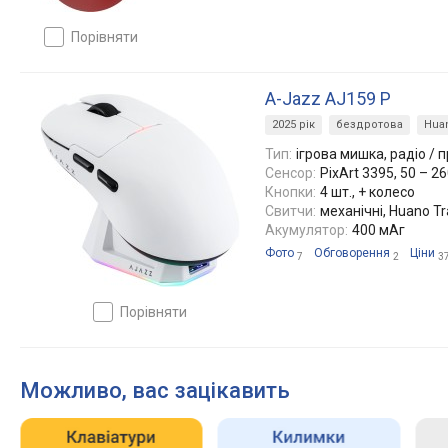
порівняти
A-Jazz AJ159 P
2025 рік
бездротова
Hua
Тип:
ігрова мишка, радіо / 
Сенсор:
PixArt 3395, 50 – 2
Кнопки:
4 шт., + колесо
Свитчи:
механічні, Huano Tr
Акумулятор:
400 мАг
Фото
Обговорення
Ціни
7
2
3
порівняти
Можливо, вас зацікавить