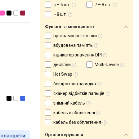
5 – 6 шт.
7 – 8 шт.
> 8 шт.
Функції та можливості
програмовані кнопки
вбудована пам'ять
індикатор значення DPI
дисплей
Multi-Device
Hot Swap
бездротова зарядка
сканер відбитків пальців
знімний кабель
кабель в обплетенні
кабель без обплетення
Органи керування