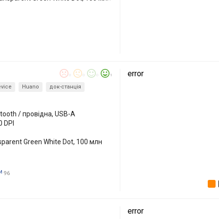
1
error
0
0
0
1
evice
Huano
док-станція
etooth / провідна, USB-A
0 DPI
sparent Green White Dot, 100 млн
и
96
error