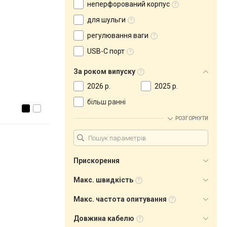
неперфорований корпус
для шульги
регулювання ваги
USB-C порт
За роком випуску
2026 р.
2025 р.
більш ранні
РОЗГОРНУТИ
Прискорення
Макс. швидкість
Макс. частота опитування
Довжина кабелю