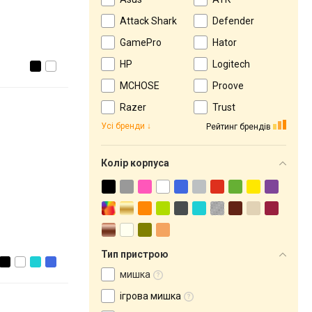
Attack Shark
Defender
GamePro
Hator
HP
Logitech
MCHOSE
Proove
Razer
Trust
Усі бренди
Рейтинг брендів
Колір корпуса
Тип пристрою
мишка
ігрова мишка