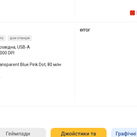
error
no
док-станція
провідна, USB-A
6000 DPI
ansparent Blue Pink Dot, 80 млн
7