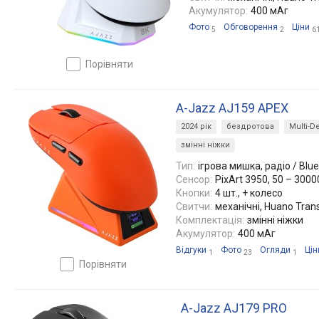
Акумулятор:
400 мАг
Фото
Обговорення
Ціни
5
2
6
порівняти
A-Jazz AJ159 APEX
2024 рік
бездротова
Multi-D
змінні ніжки
Тип:
ігрова мишка, радіо / Blu
Сенсор:
PixArt 3950, 50 – 3000
Кнопки:
4 шт., + колесо
Свитчи:
механічні, Huano Tran
Комплектація:
змінні ніжки
Акумулятор:
400 мАг
Відгуки
Фото
Огляди
Цін
1
23
1
порівняти
A-Jazz AJ179 PRO