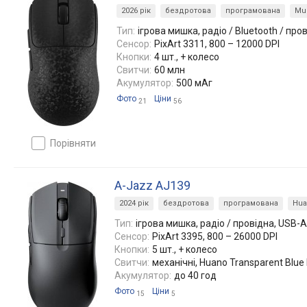
2026 рік
бездротова
програмована
Mul
Тип:
ігрова мишка, радіо / Bluetooth / про
Сенсор:
PixArt 3311, 800 – 12000 DPI
Кнопки:
4 шт., + колесо
Свитчи:
60 млн
Акумулятор:
500 мАг
Фото
Ціни
21
56
порівняти
A-Jazz AJ139
2024 рік
бездротова
програмована
Hua
Тип:
ігрова мишка, радіо / провідна, USB-A
Сенсор:
PixArt 3395, 800 – 26000 DPI
Кнопки:
5 шт., + колесо
Свитчи:
механічні, Huano Transparent Blue 
Акумулятор:
до 40 год
Фото
Ціни
15
5