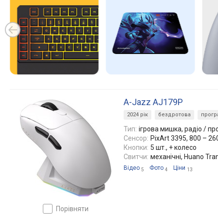
A-Jazz AJ179P
2024 рік
бездротова
прогр
Тип:
ігрова мишка, радіо / пр
Сенсор:
PixArt 3395, 800 – 26
Кнопки:
5 шт., + колесо
Свитчи:
механічні, Huano Tran
Відео
Фото
Ціни
5
4
13
порівняти