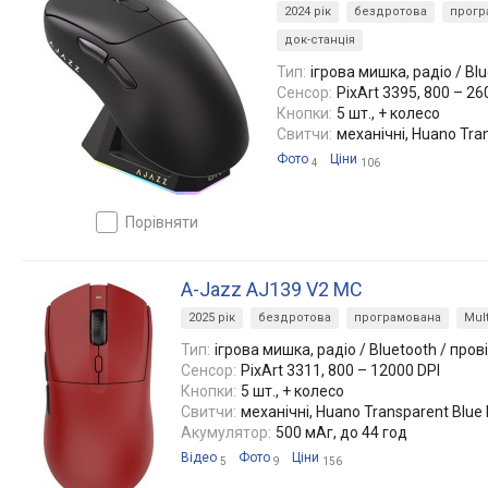
2024 рік
бездротова
прогр
док-станція
Тип:
ігрова мишка, радіо / Bl
Сенсор:
PixArt 3395, 800 – 26
Кнопки:
5 шт., + колесо
Свитчи:
механічні, Huano Tra
Фото
Ціни
4
106
порівняти
A-Jazz AJ139 V2 MC
2025 рік
бездротова
програмована
Mult
Тип:
ігрова мишка, радіо / Bluetooth / про
Сенсор:
PixArt 3311, 800 – 12000 DPI
Кнопки:
5 шт., + колесо
Свитчи:
механічні, Huano Transparent Blue 
Акумулятор:
500 мАг, до 44 год
Відео
Фото
Ціни
5
9
156