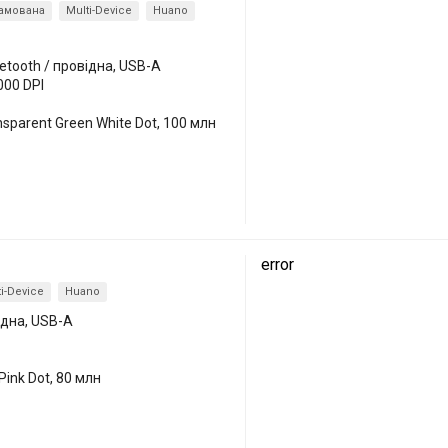
амована
Multi-Device
Huano
uetooth / провідна, USB-A
000 DPI
nsparent Green White Dot, 100 млн
error
i-Device
Huano
відна, USB-A
Pink Dot, 80 млн