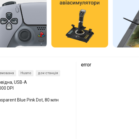
error
амована
Huano
док-станція
овідна, USB-A
000 DPI
sparent Blue Pink Dot, 80 млн