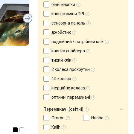
бічні кнопки
кнопка зміни DPI
сенсорна панель
джойстик
подвійний / потрійний клік
кнопка снайпера
тихий клік
2 колеса прокрутки
4D колесо
інерційне колесо
оптичні перемикачі
Перемикачі (світчі)
Omron
Huano
Kailh