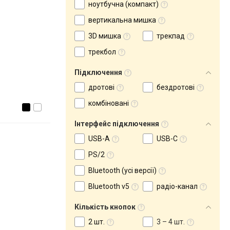
ноутбучна (компакт)
вертикальна мишка
3D мишка
трекпад
трекбол
Підключення
дротові
бездротові
комбіновані
Інтерфейс підключення
USB-A
USB-C
PS/2
Bluetooth (усі версії)
Bluetooth v5
радіо-канал
Кількість кнопок
2 шт.
3 – 4 шт.