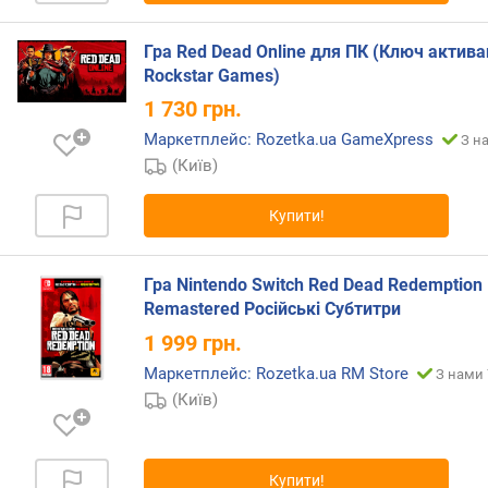
Гра Red Dead Online для ПК (Ключ актива
Rockstar Games)
1 730
грн.
Маркетплейс: Rozetka.ua GameXpress
З н
(Київ)
Купити!
Гра Nintendo Switch Red Dead Redemption
Remastered Російські Субтитри
1 999
грн.
Маркетплейс: Rozetka.ua RM Store
З нами 
(Київ)
Купити!