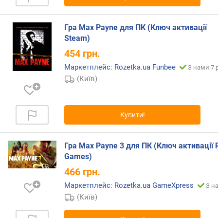
Гра Max Payne для ПК (Ключ активації
Steam)
454
грн.
Маркетплейс: Rozetka.ua Funbee
З нами 7 
(Київ)
Купити!
Гра Max Payne 3 для ПК (Ключ активації 
Games)
466
грн.
Маркетплейс: Rozetka.ua GameXpress
З н
(Київ)