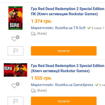
Гра Red Dead Redemption 2 Special Edition
ПК (Ключ активации Rockstar Games)
1 374
грн.
Маркетплейс: Rozetka.ua T.R.Soft
З нами 7 
(Київ)
Купити!
Гра Red Dead Redemption 2 Special Editio
(Ключ активації Rockstar Games)
1 555
грн.
Маркетплейс: Rozetka.ua GameXpress
З н
(Київ)
Купити!