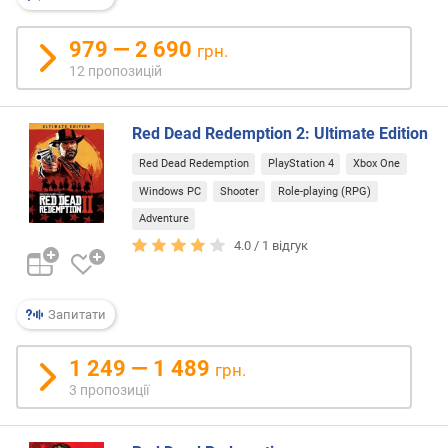
н
і
979 — 2 690
грн.
с
12 пропозицій
т
ю
Red Dead Redemption 2: Ultimate Edition
в
і
Red Dead Redemption
PlayStation 4
Xbox One
д
Windows PC
Shooter
Role-playing (RPG)
д
Adventure
е
4.0 /
1
відгук
ш
е
в
и
Запитати
х
д
1 249 — 1 489
грн.
о
3 пропозиції
д
о
р