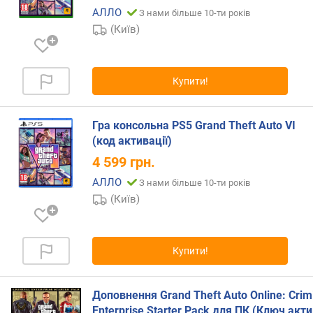
ю
АЛЛО
З нами більше 10-ти років
п
(Київ)
р
о
п
о
Купити!
з
и
ц
Гра консольна PS5 Grand Theft Auto VI
і
(код активації)
й
4 599
грн.
АЛЛО
З нами більше 10-ти років
в
(Київ)
і
к
о
Купити!
в
і
о
Доповнення Grand Theft Auto Online: Crim
б
Enterprise Starter Pack для ПК (Ключ акти
м