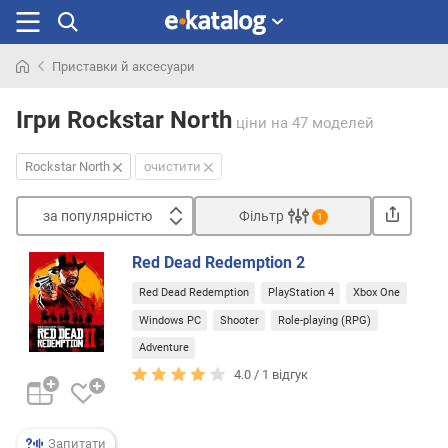
Приставки й аксесуари
Шукали
раніше
Ігри Rockstar North
ціни
на 47 моделей
Rockstar North
очистити
за популярністю
Фільтр
1
Сортувати
Red Dead Redemption 2
з
Red Dead Redemption
PlayStation 4
Xbox One
а
п
Windows PC
Shooter
Role-playing (RPG)
о
Adventure
п
4.0 /
1
відгук
у
л
я
р
Запитати