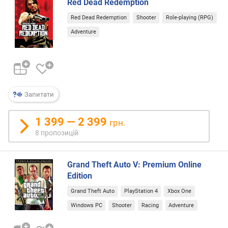
Red Dead Redemption
о
г
Red Dead Redemption
Shooter
Role-playing (RPG)
и
Adventure
х
в
і
д
д
Запитати
о
р
1 399 — 2 399
о
грн.
г
8 пропозицій
и
х
д
Grand Theft Auto V: Premium Online
о
Edition
д
Grand Theft Auto
PlayStation 4
Xbox One
е
Windows PC
Shooter
Racing
Adventure
ш
е