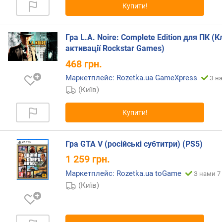
Купити!
Гра L.A. Noire: Complete Edition для ПК (
активації Rockstar Games)
468
грн.
Маркетплейс: Rozetka.ua GameXpress
З н
(Київ)
Купити!
Гра GTA V (російські субтитри) (PS5)
1 259
грн.
Маркетплейс: Rozetka.ua toGame
З нами 7 
(Київ)