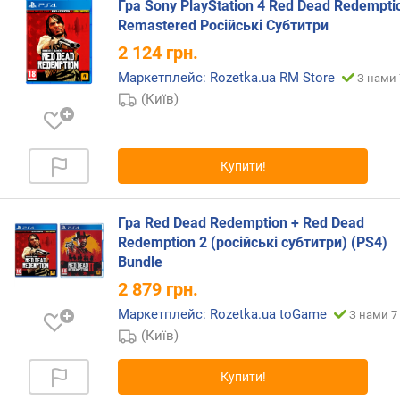
Гра Sony PlayStation 4 Red Dead Redempti
е
Remastered Російські Субтитри
ж
е
2 124
грн.
н
Маркетплейс: Rozetka.ua RM Store
З нами 
н
(Київ)
я
(
E
U
Купити!
)
Гра Red Dead Redemption + Red Dead
Redemption 2 (російські субтитри) (PS4)
Bundle
2 879
грн.
Маркетплейс: Rozetka.ua toGame
З нами 7 
(Київ)
Купити!