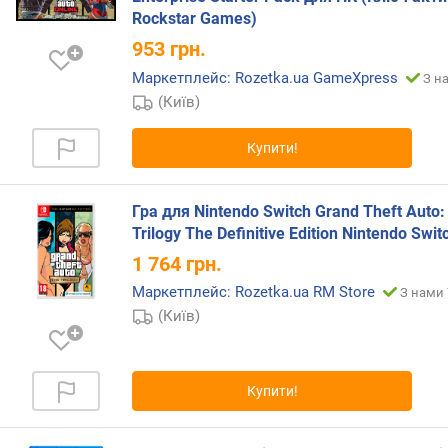
е
Rockstar Games)
ж
953
грн.
е
Маркетплейс: Rozetka.ua GameXpress
З н
н
(Київ)
н
я
(
Купити!
U
S
A
Гра для Nintendo Switch Grand Theft Auto:
)
Trilogy The Definitive Edition Nintendo Swit
1 764
грн.
в
і
Маркетплейс: Rozetka.ua RM Store
З нами 
к
(Київ)
о
в
і
Купити!
о
б
м