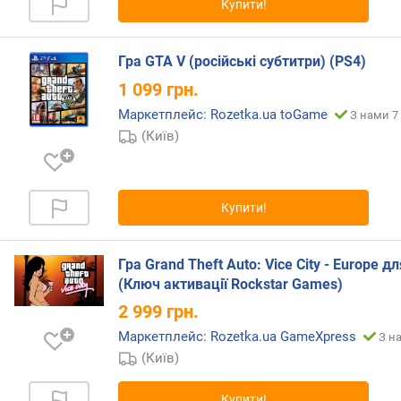
Купити!
Гра GTA V (російські субтитри) (PS4)
1 099
грн.
Маркетплейс: Rozetka.ua toGame
З нами 7 
(Київ)
Купити!
Гра Grand Theft Auto: Vice City - Europe д
(Ключ активації Rockstar Games)
2 999
грн.
Маркетплейс: Rozetka.ua GameXpress
З н
(Київ)
Купити!