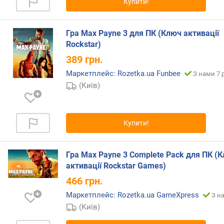
Купити!
Гра Max Payne 3 для ПК (Ключ активації
Rockstar)
389
грн.
Маркетплейс: Rozetka.ua Funbee
З нами 7 
(Київ)
Купити!
Гра Max Payne 3 Complete Pack для ПК (
активації Rockstar Games)
466
грн.
Маркетплейс: Rozetka.ua GameXpress
З н
(Київ)