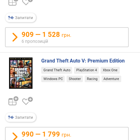
в
и
х
Запитати
з
а
909 — 1 528
грн.
в
6 пропозицій
і
д
г
Grand Theft Auto V: Premium Edition
у
Grand Theft Auto
PlayStation 4
Xbox One
к
а
Windows PC
Shooter
Racing
Adventure
м
и
з
а
Запитати
д
а
т
990 — 1 799
грн.
о