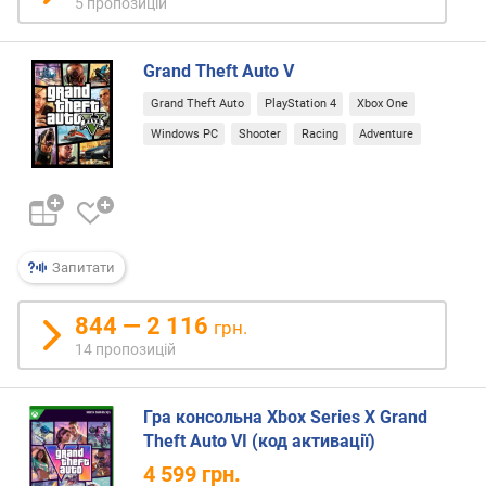
5 пропозицій
ю
д
о
Grand Theft Auto V
д
а
Grand Theft Auto
PlayStation 4
Xbox One
в
Windows PC
Shooter
Racing
Adventure
а
н
н
я
з
Запитати
а
к
844 — 2 116
грн.
і
14 пропозицій
л
ь
к
Гра консольна Xbox Series X Grand
і
Theft Auto VI (код активації)
с
т
4 599
грн.