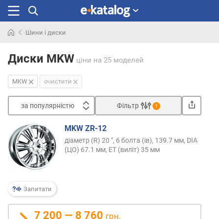
Шини і диски
Шукали
раніше
Диски MKW
ціни
на 25 моделей
MKW
очистити
за популярністю
Фільтр
1
Сортувати
MKW ZR-12
з
діаметр (R) 20 ", 6 болта (ів), 139.7 мм, DIA
а
(ЦО) 67.1 мм, ET (виліт) 35 мм
п
о
п
у
Запитати
л
я
7 200 — 8 760
грн.
р