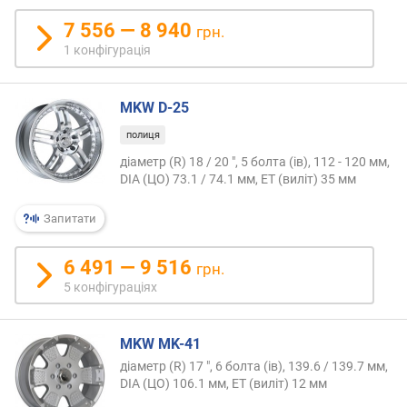
ю
п
7 556 — 8 940
грн.
р
1 конфігурація
о
п
о
MKW D-25
з
полиця
и
ц
діаметр (R) 18 / 20 ", 5 болта (ів), 112 - 120 мм,
і
DIA (ЦО) 73.1 / 74.1 мм, ET (виліт) 35 мм
й
Запитати
в
6 491 — 9 516
грн.
и
5 конфігураціях
л
і
т
MKW MK-41
(
м
діаметр (R) 17 ", 6 болта (ів), 139.6 / 139.7 мм,
DIA (ЦО) 106.1 мм, ET (виліт) 12 мм
м
)