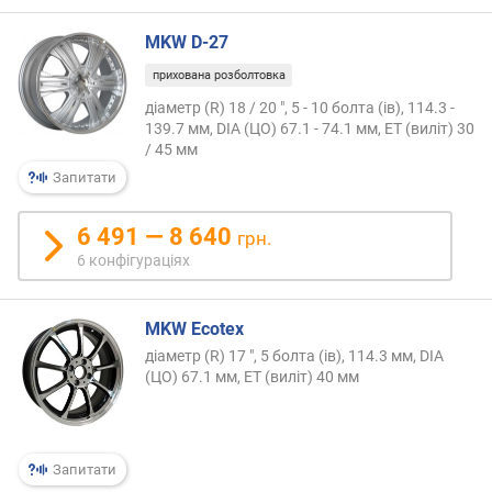
ю
д
MKW D-27
о
прихована розболтовка
д
а
діаметр (R) 18 / 20 ", 5 - 10 болта (ів), 114.3 -
в
139.7 мм, DIA (ЦО) 67.1 - 74.1 мм, ET (виліт) 30
/ 45 мм
а
н
Запитати
н
я
6 491 — 8 640
грн.
6 конфігураціях
з
а
к
MKW Ecotex
і
діаметр (R) 17 ", 5 болта (ів), 114.3 мм, DIA
л
(ЦО) 67.1 мм, ET (виліт) 40 мм
ь
к
і
с
Запитати
т