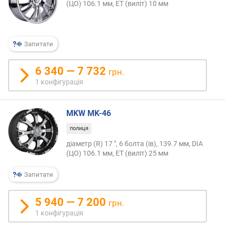
в
(ЦО) 106.1 мм, ET (виліт) 10 мм
и
х
з
Запитати
а
в
6 340 — 7 732
грн.
і
1 конфігурація
д
г
у
MKW MK-46
к
а
полиця
м
діаметр (R) 17 ", 6 болта (ів), 139.7 мм, DIA
и
(ЦО) 106.1 мм, ET (виліт) 25 мм
з
Запитати
а
д
а
5 940 — 7 200
грн.
т
1 конфігурація
о