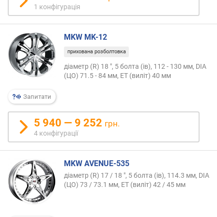
1 конфігурація
н
і
с
MKW MK-12
т
ю
прихована розболтовка
діаметр (R) 18 ", 5 болта (ів), 112 - 130 мм, DIA
в
(ЦО) 71.5 - 84 мм, ET (виліт) 40 мм
і
д
Запитати
д
е
ш
5 940 — 9 252
грн.
е
4 конфігурації
в
и
х
MKW AVENUE-535
д
діаметр (R) 17 / 18 ", 5 болта (ів), 114.3 мм, DIA
о
(ЦО) 73 / 73.1 мм, ET (виліт) 42 / 45 мм
д
о
р