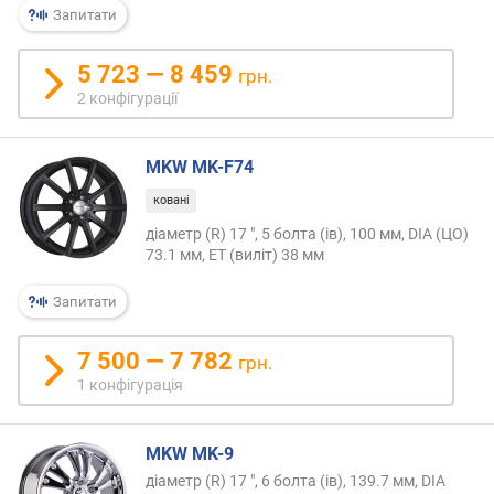
о
Запитати
г
и
5 723 — 8 459
грн.
х
2 конфігурації
в
і
MKW MK-F74
д
д
ковані
о
діаметр (R) 17 ", 5 болта (ів), 100 мм, DIA (ЦО)
р
73.1 мм, ET (виліт) 38 мм
о
г
Запитати
и
х
д
7 500 — 7 782
грн.
о
1 конфігурація
д
е
ш
MKW MK-9
е
діаметр (R) 17 ", 6 болта (ів), 139.7 мм, DIA