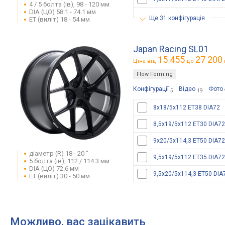
4 / 5 болта (ів), 98 - 120 мм
DIA (ЦО) 58.1 - 74.1 мм
ще 31 конфігурація
ET (виліт) 18 - 54 мм
Japan Racing SL01
15 455
27 200
Ціна від
до
Flow Forming
Конфігурації
Відео
Фото
5
19
8x18/5x112 ET38 DIA72
8,5x19/5x112 ET30 DIA72
9x20/5x114,3 ET50 DIA72
діаметр (R) 18 - 20 "
9,5x19/5x112 ET35 DIA72
5 болта (ів), 112 / 114.3 мм
DIA (ЦО) 72.6 мм
9,5x20/5x114,3 ET50 DIA
ET (виліт) 30 - 50 мм
Можливо, вас зацікавить