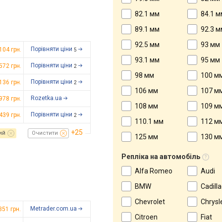
82.1 мм
84.1 м
89.1 мм
92.3 м
92.5 мм
93 мм
Порівняти ціни
 104
грн.
5
93.1 мм
95 мм
Порівняти ціни
 572
грн.
2
98 мм
100 м
Порівняти ціни
 136
грн.
2
106 мм
107 м
Rozetka.ua
978 грн.
108 мм
109 м
Порівняти ціни
 439
грн.
2
110.1 мм
112 м
+25
ий
Очистити
125 мм
130 м
Репліка на автомобіль
Alfa Romeo
Audi
BMW
Cadilla
Chevrolet
Chrysl
Metrader.com.ua
351 грн.
Citroen
Fiat