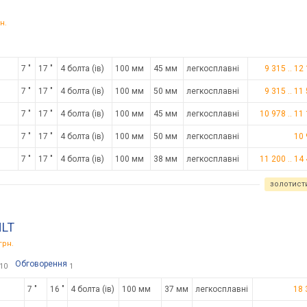
н.
7 "
17 "
4 болта (ів)
100 мм
45 мм
легкосплавні
9 315
..
12
7 "
17 "
4 болта (ів)
100 мм
50 мм
легкосплавні
9 315
..
11
7 "
17 "
4 болта (ів)
100 мм
45 мм
легкосплавні
10 978
..
11
7 "
17 "
4 болта (ів)
100 мм
50 мм
легкосплавні
10 
7 "
17 "
4 болта (ів)
100 мм
38 мм
легкосплавні
11 200
..
14
золотист
HLT
грн.
Обговорення
10
1
7 "
16 "
4 болта (ів)
100 мм
37 мм
легкосплавні
18 