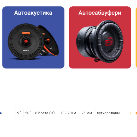
06
9 "
20 "
6 болта (ів)
139.7 мм
25 мм
легкосплавні
11 3