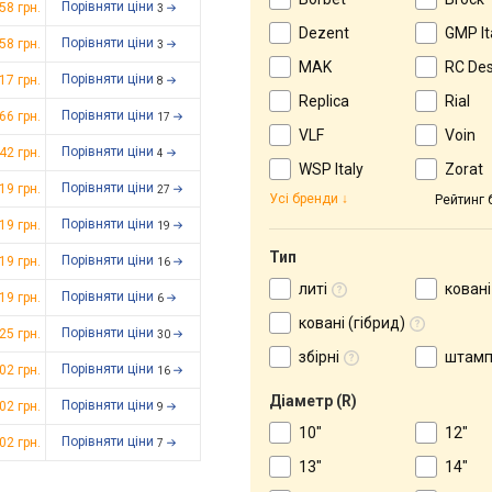
Порівняти ціни
458
грн.
3
Dezent
GMP It
Порівняти ціни
458
грн.
3
MAK
RC Des
Порівняти ціни
617
грн.
8
Replica
Rial
Порівняти ціни
966
грн.
17
VLF
Voin
Порівняти ціни
642
грн.
4
WSP Italy
Zorat
Порівняти ціни
919
грн.
27
Усі бренди
Рейтинг 
Порівняти ціни
919
грн.
19
Тип
Порівняти ціни
919
грн.
16
литі
ковані
Порівняти ціни
919
грн.
6
ковані (гібрид)
Порівняти ціни
825
грн.
30
збірні
штамп
Порівняти ціни
902
грн.
16
Діаметр (R)
Порівняти ціни
902
грн.
9
10"
12"
Порівняти ціни
902
грн.
7
13"
14"