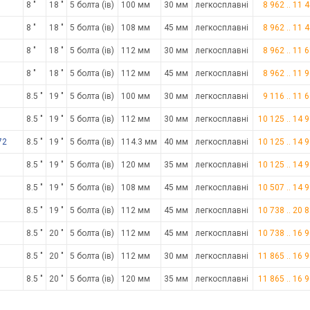
8 "
18 "
5 болта (ів)
100 мм
30 мм
легкосплавні
8 962
..
11 
8 "
18 "
5 болта (ів)
108 мм
45 мм
легкосплавні
8 962
..
11 
8 "
18 "
5 болта (ів)
112 мм
30 мм
легкосплавні
8 962
..
11 
8 "
18 "
5 болта (ів)
112 мм
45 мм
легкосплавні
8 962
..
11 
8.5 "
19 "
5 болта (ів)
100 мм
30 мм
легкосплавні
9 116
..
11 
8.5 "
19 "
5 болта (ів)
112 мм
30 мм
легкосплавні
10 125
..
14 
72
8.5 "
19 "
5 болта (ів)
114.3 мм
40 мм
легкосплавні
10 125
..
14 
8.5 "
19 "
5 болта (ів)
120 мм
35 мм
легкосплавні
10 125
..
14 
8.5 "
19 "
5 болта (ів)
108 мм
45 мм
легкосплавні
10 507
..
14 
8.5 "
19 "
5 болта (ів)
112 мм
45 мм
легкосплавні
10 738
..
20 
8.5 "
20 "
5 болта (ів)
112 мм
45 мм
легкосплавні
10 738
..
16 
8.5 "
20 "
5 болта (ів)
112 мм
30 мм
легкосплавні
11 865
..
16 
8.5 "
20 "
5 болта (ів)
120 мм
35 мм
легкосплавні
11 865
..
16 