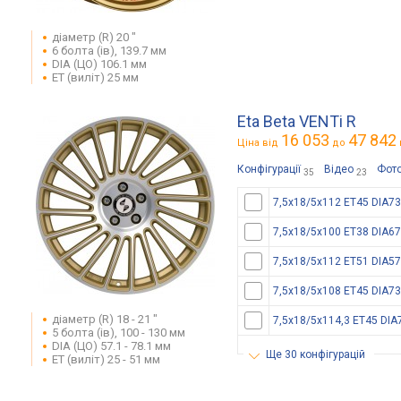
діаметр (R) 20 "
6 болта (ів), 139.7 мм
DIA (ЦО) 106.1 мм
ET (виліт) 25 мм
Eta Beta VENTi R
16 053
47 842
Ціна від
до
Конфігурації
Відео
Фот
35
23
7,5x18/5x112 ET45 DIA73
7,5x18/5x100 ET38 DIA67
7,5x18/5x112 ET51 DIA57
7,5x18/5x108 ET45 DIA73
діаметр (R) 18 - 21 "
7,5x18/5x114,3 ET45 DIA
5 болта (ів), 100 - 130 мм
DIA (ЦО) 57.1 - 78.1 мм
ще 30 конфігурацій
ET (виліт) 25 - 51 мм