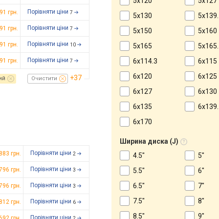
5x120
5x127
Порівняти ціни
791
грн.
7
5x130
5x139.
Порівняти ціни
791
грн.
7
5x150
5x160
Порівняти ціни
791
грн.
10
5x165
5x165.
Порівняти ціни
791
грн.
6x114.3
6x115
7
6x120
6x125
+37
ий
Очистити
6x127
6x130
6x135
6x139.
6x170
Ширина диска (J)
Порівняти ціни
 883
грн.
2
4.5"
5"
Порівняти ціни
 796
грн.
5.5"
6"
3
Порівняти ціни
6.5"
7"
 796
грн.
3
7.5"
8"
Порівняти ціни
 812
грн.
6
8.5"
9"
Порівняти ціни
 692
грн.
2