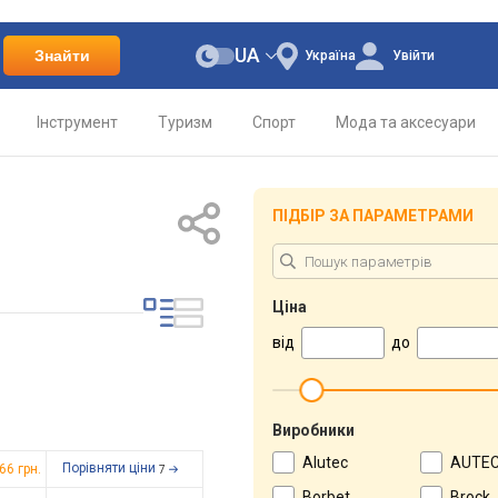
UA
Знайти
Україна
Увійти
Інструмент
Туризм
Спорт
Мода та аксесуари
ПІДБІР ЗА ПАРАМЕТРАМИ
Ціна
від
до
Виробники
Alutec
AUTE
Порівняти ціни
966
грн.
7
Borbet
Brock