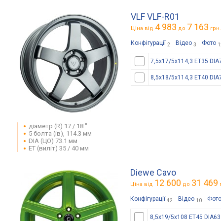
VLF VLF-R01
4 983
7 163
Ціна від
до
грн.
Конфігурації
Відео
Фото
2
3
1
7,5x17/5x114,3 ET35 DIA
8,5x18/5x114,3 ET40 DIA
діаметр (R) 17 / 18 "
5 болта (ів), 114.3 мм
DIA (ЦО) 73.1 мм
ET (виліт) 35 / 40 мм
Diewe Cavo
12 600
31 469
Ціна від
до
Конфігурації
Відео
Фот
42
10
8,5x19/5x108 ET45 DIA63