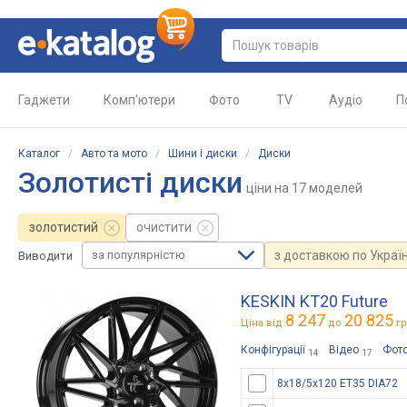
Гаджети
Комп'ютери
Фото
TV
Аудіо
П
Каталог
/
Авто та мото
/
Шини і диски
/
Диски
Золотисті диски
ціни
на 17 моделей
золотистий
очистити
за популярністю
з доставкою по Україн
Виводити
KESKIN KT20 Future
8 247
20 825
Ціна від
до
гр
Конфігурації
Відео
Фот
14
17
8x18/5x120 ET35 DIA72