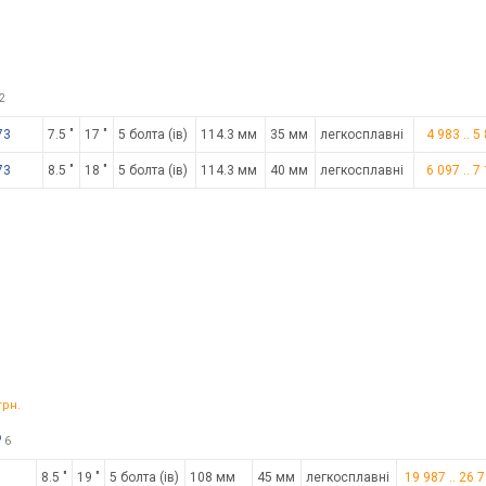
2
73
7.5 "
17 "
5 болта (ів)
114.3 мм
35 мм
легкосплавні
4 983
..
5
73
8.5 "
18 "
5 болта (ів)
114.3 мм
40 мм
легкосплавні
6 097
..
7
грн.
о
6
8.5 "
19 "
5 болта (ів)
108 мм
45 мм
легкосплавні
19 987
..
26 