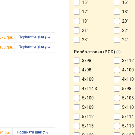
15"
16"
17"
18"
19"
20"
21"
22"
Порівняти ціни
 872
грн.
9
23"
24"
Порівняти ціни
 163
грн.
9
Розболтовка (PCD)
3x98
3x112
4x98
4x100
4x108
4x110
4x114.3
5x98
5x100
5x105
5x108
5x110
5x112
5x114.
5x115
5x118
Порівняти ціни
791
грн.
7