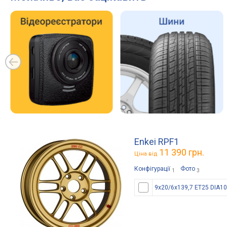
Enkei RPF1
11 390 грн.
Ціна від
Конфігурації
Фото
1
3
9x20/6x139,7 ET25 DIA1