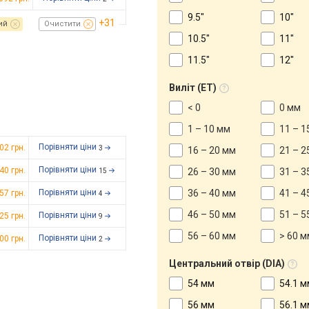
9.5"
10"
+31
ий
Очистити
10.5"
11"
11.5"
12"
Виліт (ET)
< 0
0 мм
1 – 10 мм
11 – 1
Порівняти ціни
002
грн.
3
16 – 20 мм
21 – 2
Порівняти ціни
140
грн.
26 – 30 мм
31 – 3
15
Порівняти ціни
36 – 40 мм
41 – 4
157
грн.
4
46 – 50 мм
51 – 5
Порівняти ціни
925
грн.
9
56 – 60 мм
> 60 м
Порівняти ціни
200
грн.
2
Центральний отвір (DIA)
54 мм
54.1 м
56 мм
56.1 м