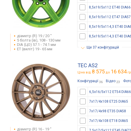
8,5x19/5x112 ET40 DIA66
8,5x19/5x112 ET47 DIA57
8,5x19/5x114,3 ET40 DIA
діаметр (R) 19 / 20 "
8,5x19/5x114,3 ET40 DIA
5 болта (ів), 108 - 130 мм
DIA (ЦО) 57.1 - 74.1 мм
ще 37 конфігурацій
ET (виліт) 19 - 65 мм
TEC AS2
8 575
16 634
Ціна від
до
гр
Конфігурації
Відео
Фот
36
23
6,5x16/5x112 ET54 DIA66
7x17/4x108 ET25 DIA65
7x17/4x98 ET35 DIA58
7x17/4x108 ET18 DIA65
діаметр (R) 16 - 19 "
7,5x17/5x112 ET45 DIA72