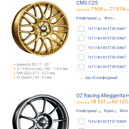
CMS C25
7 606
21 074
Ціна від
до
гр
Конфігурації
Фото
30
7
7x17/4x100 ET45 DIA67
7x17/4x100 ET50 DIA67
7x17/4x100 ET45 DIA67
7x17/4x100 ET50 DIA67
діаметр (R) 17 - 20 "
7x17/4x100 ET38 DIA67
4 / 5 болта (ів), 100 - 114.3 мм
DIA (ЦО) 57.1 - 67.2 мм
ET (виліт) 30 - 57 мм
ще 25 конфігурацій
OZ Racing Alleggerita 
18 351
60 135
Ціна від
до
Конфігурації
Відео
Фото
13
4
7x16/4x100 ET37 DIA68