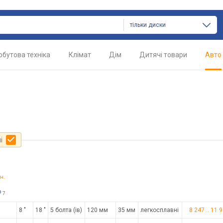
тільки диски
обутова техніка
Клімат
Дім
Дитячі товари
Авто
і
н.
о
7
8 "
18 "
5 болта (ів)
120 мм
35 мм
легкосплавні
8 247
..
11 