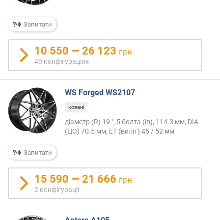
о
р
о
Запитати
г
и
10 550 — 26 123
грн.
х
49 конфігураціях
в
і
WS Forged WS2107
д
д
ковані
о
діаметр (R) 19 ", 5 болта (ів), 114.3 мм, DIA
р
(ЦО) 70.5 мм, ET (виліт) 45 / 52 мм
о
г
Запитати
и
х
д
15 590 — 21 666
грн.
о
2 конфігурації
д
е
ш