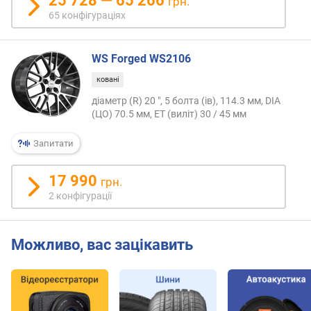
25 728 — 65 266
грн.
т
65 конфігураціях
о
ю
д
WS Forged WS2106
о
д
ковані
а
діаметр (R) 20 ", 5 болта (ів), 114.3 мм, DIA
в
(ЦО) 70.5 мм, ET (виліт) 30 / 45 мм
а
н
Запитати
н
я
17 990
грн.
з
2 конфігурації
а
к
і
Можливо, вас зацікавить
л
ь
к
і
с