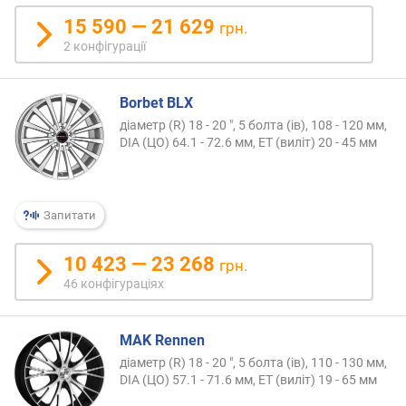
я
15 590 — 21 629
р
грн.
н
2 конфігурації
і
с
т
Borbet BLX
ю
діаметр (R) 18 - 20 ", 5 болта (ів), 108 - 120 мм,
DIA (ЦО) 64.1 - 72.6 мм, ET (виліт) 20 - 45 мм
в
і
д
д
Запитати
е
ш
10 423 — 23 268
грн.
е
46 конфігураціях
в
и
х
MAK Rennen
д
діаметр (R) 18 - 20 ", 5 болта (ів), 110 - 130 мм,
о
DIA (ЦО) 57.1 - 71.6 мм, ET (виліт) 19 - 65 мм
д