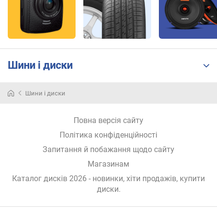
т
ю
п
р
о
п
Шини і диски
о
з
и
Шини і диски
ц
і
й
Повна версія сайту
Політика конфіденційності
Запитання й побажання щодо сайту
в
и
Магазинам
л
Каталог дисків 2026 - новинки, хіти продажів,
купити
і
диски
.
т
(
м