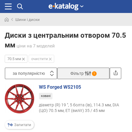
Шини і диски
Шукали
раніше
Диски з центральним отвором 70.5
мм
ціни
на 7 моделей
70.5 мм
очистити
за популярністю
Фільтр
1
Сортувати
WS Forged WS2105
з
ковані
а
п
діаметр (R) 19 ", 5 болта (ів), 114.3 мм, DIA
о
(ЦО) 70.5 мм, ET (виліт) 35 / 45 мм
п
у
Запитати
л