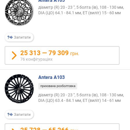
Antera A105
е
діаметр (R) 20 - 23 ", 5 болта (ів), 108 - 130 мм,
в
DIA (ЦО) 64.1 - 84.1 мм, ET (виліт) 15 - 60 мм
и
х
з
Запитати
а
в
25 313 — 79 309
і
грн.
д
76 конфігураціях
г
у
к
Antera A103
а
прихована розболтовка
м
и
діаметр (R) 20 - 23 ", 5 болта (ів), 108 - 130 мм,
DIA (ЦО) 63.4 - 84.1 мм, ET (виліт) 14 - 61 мм
з
а
Запитати
д
а