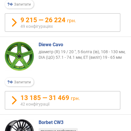
Запитати
т
ю
п
9 215 — 26 224
грн.
р
49 конфігураціях
о
п
о
Diewe Cavo
з
діаметр (R) 19 / 20 ", 5 болта (ів), 108 - 130 мм,
и
DIA (ЦО) 57.1 - 74.1 мм, ET (виліт) 19 - 65 мм
ц
і
й
Запитати
в
и
13 185 — 31 469
грн.
л
42 конфігурації
і
т
(
Borbet CW3
м