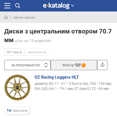
Шини і диски
Шукали
раніше
Диски з центральним отвором 70.7
мм
ціни
на 13 моделей
70.7 мм
очистити
за популярністю
Фільтр
1
Сортувати
OZ Racing Leggera HLT
з
діаметр (R) 17 - 21 ", 5 болта (ів), 100 - 130 мм,
а
DIA (ЦО) 64.1 - 79.1 мм, ET (виліт) 22 - 66 мм
п
о
п
у
Запитати
л