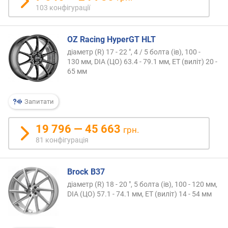
т
103 конфігурації
о
ю
д
OZ Racing HyperGT HLT
о
діаметр (R) 17 - 22 ", 4 / 5 болта (ів), 100 -
д
130 мм, DIA (ЦО) 63.4 - 79.1 мм, ET (виліт) 20 -
а
65 мм
в
а
н
Запитати
н
я
19 796 — 45 663
грн.
81 конфігурація
з
а
к
Brock B37
і
л
діаметр (R) 18 - 20 ", 5 болта (ів), 100 - 120 мм,
ь
DIA (ЦО) 57.1 - 74.1 мм, ET (виліт) 14 - 54 мм
к
і
с