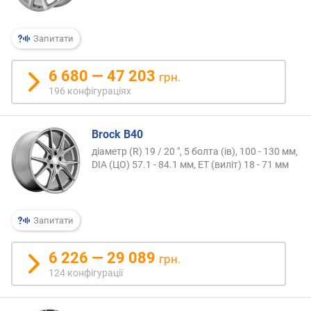
о
р
о
Запитати
г
и
х
6 680 — 47 203
грн.
196 конфігураціях
в
і
д
Brock B40
д
діаметр (R) 19 / 20 ", 5 болта (ів), 100 - 130 мм,
о
DIA (ЦО) 57.1 - 84.1 мм, ET (виліт) 18 - 71 мм
р
о
г
и
Запитати
х
д
6 226 — 29 089
грн.
о
124 конфігурації
д
е
ш