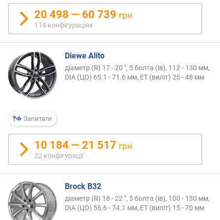
я
20 498 — 60 739
р
грн.
н
114 конфігураціях
і
с
т
Diewe Alito
ю
діаметр (R) 17 - 20 ", 5 болта (ів), 112 - 130 мм,
DIA (ЦО) 65.1 - 71.6 мм, ET (виліт) 25 - 48 мм
в
і
д
д
Запитати
е
ш
10 184 — 21 517
грн.
е
22 конфігурації
в
и
х
Brock B32
д
діаметр (R) 18 - 22 ", 5 болта (ів), 100 - 130 мм,
о
DIA (ЦО) 56.6 - 74.1 мм, ET (виліт) 15 - 70 мм
д