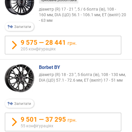
прихована розболтовка
м
)
діаметр (R) 17 - 21 ", 5 / 6 болта (ів), 108 -
160 мм, DIA (ЦО) 56.1 - 106.1 мм, ET (виліт) 20
- 63 мм
Запитати
9 575 — 28 441
грн.
205 конфігураціях
Borbet BY
діаметр (R) 18 - 23 ", 5 болта (ів), 108 - 130 мм,
DIA (ЦО) 57.1 - 72.6 мм, ET (виліт) 17 - 51 мм
Запитати
9 501 — 37 295
грн.
55 конфігураціях