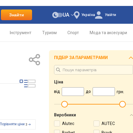
UA
Знайти
Україна
Увійти
Інструмент
Туризм
Спорт
Мода та аксесуари
ПІДБІР ЗА ПАРАМЕТРАМИ
Ціна
від
до
грн.
Виробники
Alutec
AUTEC
Порівняти ціни
3
Borbet
Brock