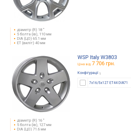
діаметр (R) 18 "
5 болта (ів), 110 мм
DIA (ЦО) 65.1 мм
ET (виліт) 40 мм
WSP Italy W3803
7 706 грн.
Ціна від
Конфігурації
1
7x16/5x127 ET44 DIA71
діаметр (R) 16 "
5 болта (ів), 127 мм
DIA (ЦО) 71.6 мм