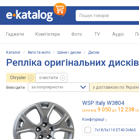
Гаджети
Комп'ютери
Фото
TV
Аудіо
П
Каталог
/
Авто та мото
/
Шини і диски
/
Диски
Репліка оригінальних дисків
Chrysler
очистити
за популярністю
з доставкою по Україн
Виводити
WSP Italy W3804
9 050
12 238
Ціна від
до
гр
Конфігурації
1
7x18/5x110 ET40 DIA65