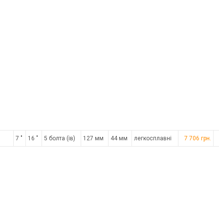
7 "
16 "
5 болта (ів)
127 мм
44 мм
легкосплавні
7 706 грн.