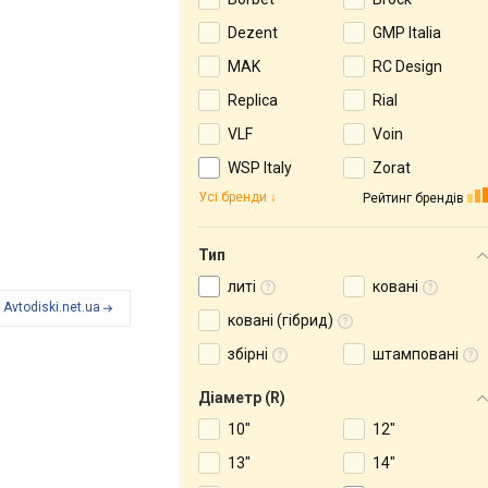
Dezent
GMP Italia
MAK
RC Design
Replica
Rial
VLF
Voin
WSP Italy
Zorat
Усі бренди
Рейтинг брендів
Тип
литі
ковані
Avtodiski.net.ua
ковані (гібрид)
збірні
штамповані
Діаметр (R)
10"
12"
13"
14"