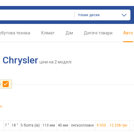
тільки диски
обутова техніка
Клімат
Дім
Дитячі товари
Авто
 Chrysler
ціни
на 2 моделі
і
н.
7 "
18 "
5 болта (ів)
110 мм
40 мм
легкосплавні
9 050
..
12 238
грн.