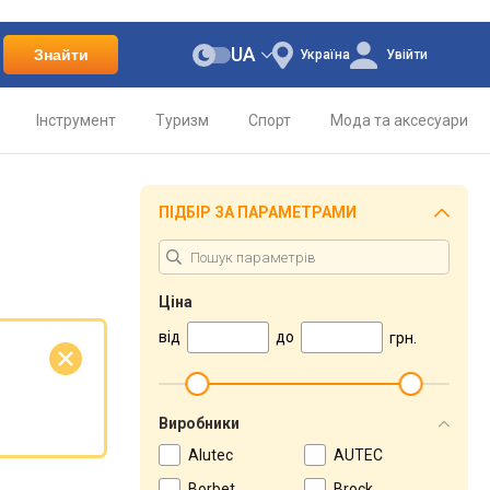
UA
Знайти
Україна
Увійти
Інструмент
Туризм
Спорт
Мода та аксесуари
ПІДБІР ЗА ПАРАМЕТРАМИ
Ціна
від
до
грн.
Виробники
Alutec
AUTEC
Borbet
Brock