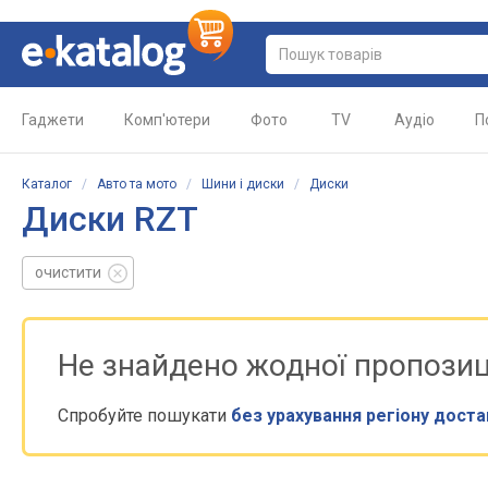
Гаджети
Комп'ютери
Фото
TV
Аудіо
П
Каталог
/
Авто та мото
/
Шини і диски
/
Диски
Диски RZT
очистити
Не знайдено жодної пропозиц
Спробуйте пошукати
без урахування регіону доста