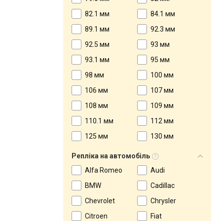
82.1 мм
84.1 мм
89.1 мм
92.3 мм
92.5 мм
93 мм
93.1 мм
95 мм
98 мм
100 мм
106 мм
107 мм
108 мм
109 мм
110.1 мм
112 мм
125 мм
130 мм
Репліка на автомобіль
Alfa Romeo
Audi
BMW
Cadillac
Chevrolet
Chrysler
Citroen
Fiat