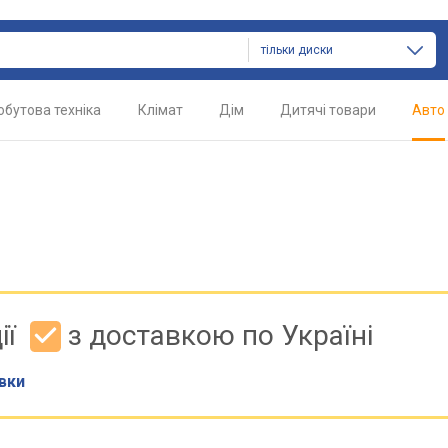
тільки диски
обутова техніка
Клімат
Дім
Дитячі товари
Авто
ії
з доставкою по Україні
вки