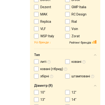
Dezent
GMP Italia
MAK
RC Design
Replica
Rial
VLF
Voin
WSP Italy
Zorat
Усі бренди
Рейтинг брендів
Тип
литі
ковані
ковані (гібрид)
збірні
штамповані
Діаметр (R)
10"
12"
13"
14"