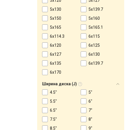
5x120
5x127
5x130
5x139.7
5x150
5x160
5x165
5x165.1
6x114.3
6x115
6x120
6x125
6x127
6x130
6x135
6x139.7
6x170
Ширина диска (J)
4.5"
5"
5.5"
6"
6.5"
7"
7.5"
8"
8.5"
9"