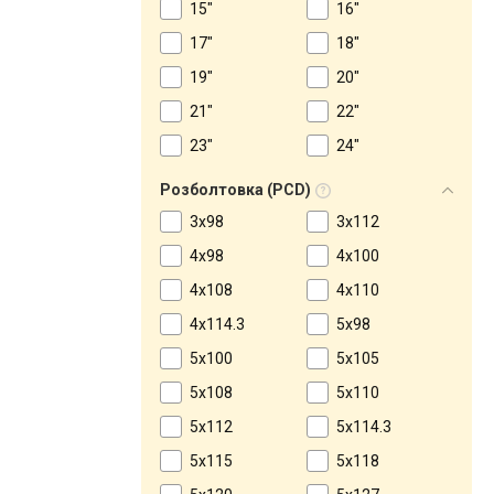
15"
16"
17"
18"
19"
20"
21"
22"
23"
24"
Розболтовка (PCD)
3x98
3x112
4x98
4x100
4x108
4x110
4x114.3
5x98
5x100
5x105
5x108
5x110
5x112
5x114.3
5x115
5x118