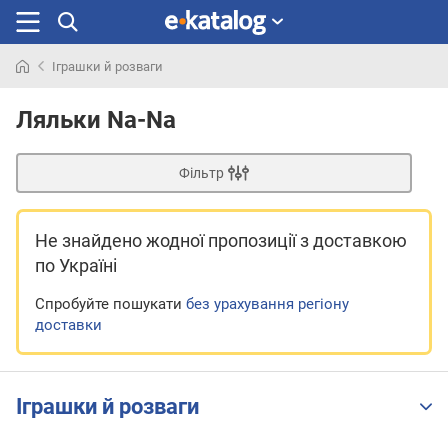
Іграшки й розваги
Шукали
раніше
Ляльки Na-Na
Фільтр
Не знайдено жодної пропозиції
з доставкою
по Україні
Спробуйте пошукати
без урахування регіону
доставки
Іграшки й розваги