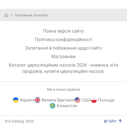
Опалення та котли
Повна версія сайту
Політика конфіденційності
Запитання й побажання щодо сайту
Магазинам
Каталог циркуляційних насосів 2026 - новинки, хіти
продажів,
купити циркуляційні насоси
.
Ми в інших країнах
Україна
Велика Британія
США
Польща
Казахстан
E-
© E-Katalog, 2026
ВГОРУ
Katalog