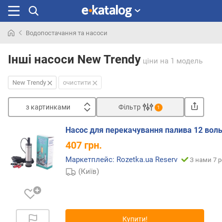
Водопостачання та насоси
Шукали
раніше
Інші насоси New Trendy
ціни
на 1 модель
New Trendy
очистити
з картинками
Фільтр
1
Сортувати
Насос для перекачування палива 12 воль
з
407
грн.
к
а
Маркетплейс: Rozetka.ua Reserv
З нами 7 р
р
(Київ)
т
и
н
к
Купити!
а