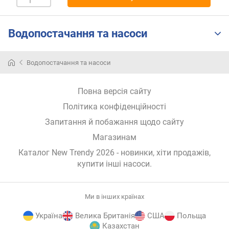
м
и
Водопостачання та насоси
в
і
д
Водопостачання та насоси
д
е
Повна версія сайту
ш
е
Політика конфіденційності
в
Запитання й побажання щодо сайту
и
х
Магазинам
д
Каталог New Trendy 2026
- новинки, хіти продажів,
о
купити інші насоси
.
д
о
р
Ми в інших країнах
о
г
Україна
Велика Британія
США
Польща
и
Казахстан