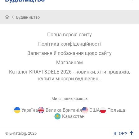
р
о
г
Будівництво
и
х
Повна версія сайту
в
Політика конфіденційності
і
Запитання й побажання щодо сайту
д
д
Магазинам
о
Каталог KRAFT&DELE 2026
- новинки, хіти продажів,
р
купити міксери будівельні
.
о
г
и
Ми в інших країнах
х
д
Україна
Велика Британія
США
Польща
о
Казахстан
д
е
E-
ш
© E-Katalog, 2026
ВГОРУ
Katalog