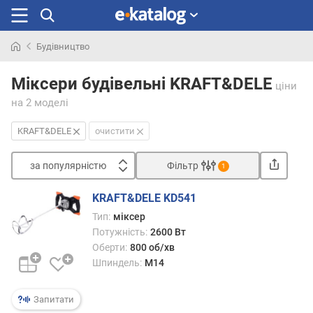
Будівництво
Шукали
раніше
Міксери будівельні KRAFT&DELE
ціни
на 2 моделі
KRAFT&DELE
очистити
за популярністю
Фільтр
1
Сортувати
KRAFT&DELE KD541
з
Тип:
міксер
а
Потужність:
2600 Вт
п
Оберти:
800 об/хв
о
Шпиндель:
M14
п
у
л
Запитати
я