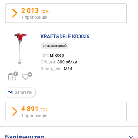
р
2 013
грн.
н
1 пропозиція
і
с
т
KRAFT&DELE KD3036
ю
акумуляторний
в
Тип:
міксер
і
Оберти:
800 об/хв
д
Шпиндель:
M14
д
е
ш
е
Запитати
в
и
4 891
х
грн.
д
1 пропозиція
о
д
о
Будівництво