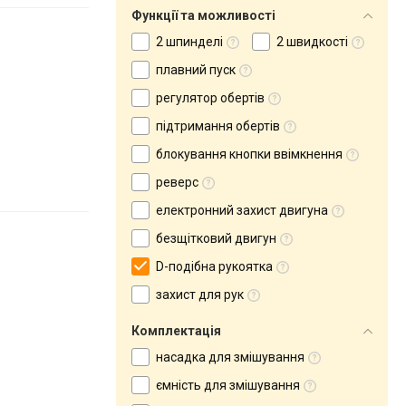
Функції та можливості
2 шпинделі
2 швидкості
плавний пуск
регулятор обертів
підтримання обертів
блокування кнопки ввімкнення
реверс
електронний захист двигуна
безщітковий двигун
D-подібна рукоятка
захист для рук
Комплектація
насадка для змішування
ємність для змішування