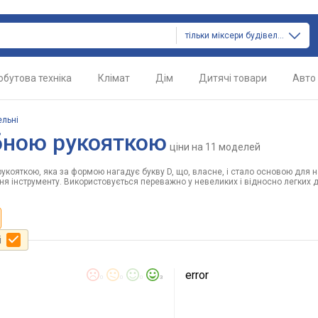
тільки міксери будівельні
обутова техніка
Клімат
Дім
Дитячі товари
Авто
ельні
ібною рукояткою
ціни
на 11 моделей
ояткою, яка за формою нагадує букву D, що, власне, і стало основою для на
ння інструменту. Використовується переважно у невеликих і відносно легких д
і
error
0
0
0
3