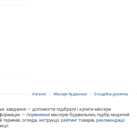
Каталог
/
Міксери будівельні
/
D-подібна рукоятка
Наше завдання — допомогти підібрати і купити міксери
інформацію —
порівняння
міксерів будівельних, підбір моделей
 термінів, огляди, інструкції,
рейтинг
товарів,
рекомендації
кції.