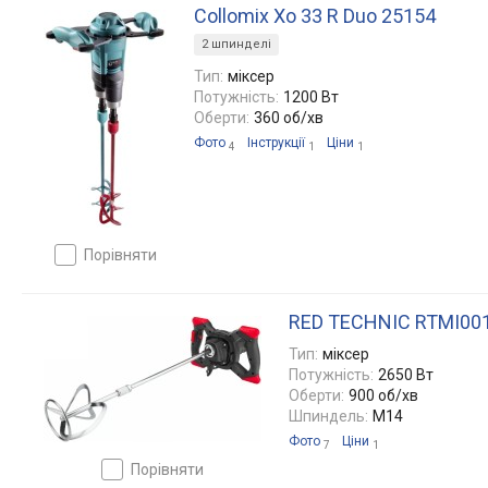
Collomix Xo 33 R Duo 25154
2 шпинделі
Тип:
міксер
Потужність:
1200 Вт
Оберти:
360 об/хв
Фото
Інструкції
Ціни
4
1
1
порівняти
RED TECHNIC RTMI00
Тип:
міксер
Потужність:
2650 Вт
Оберти:
900 об/хв
Шпиндель:
M14
Фото
Ціни
7
1
порівняти