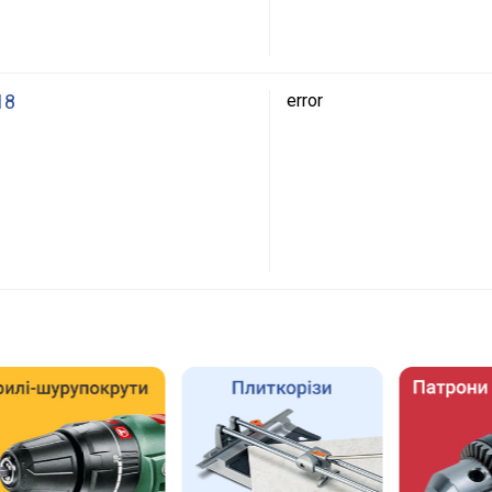
18
error