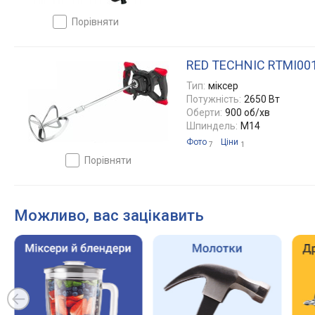
порівняти
RED TECHNIC RTMI00
Тип:
міксер
Потужність:
2650 Вт
Оберти:
900 об/хв
Шпиндель:
M14
Фото
Ціни
7
1
порівняти
Можливо, вас зацікавить