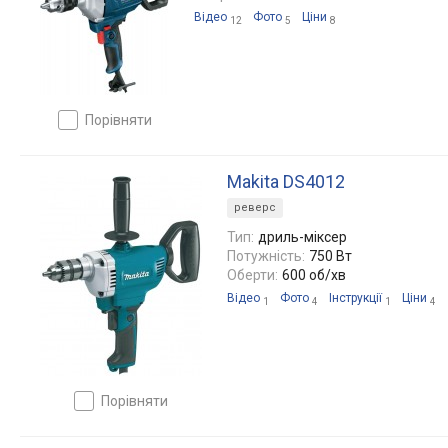
Відео
Фото
Ціни
12
5
8
порівняти
Makita DS4012
реверс
Тип:
дриль-міксер
Потужність:
750 Вт
Оберти:
600 об/хв
Відео
Фото
Інструкції
Ціни
1
4
1
4
порівняти