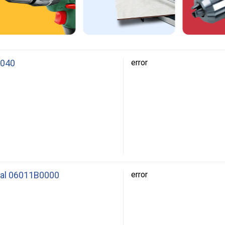
0040
error
nal 06011B0000
error