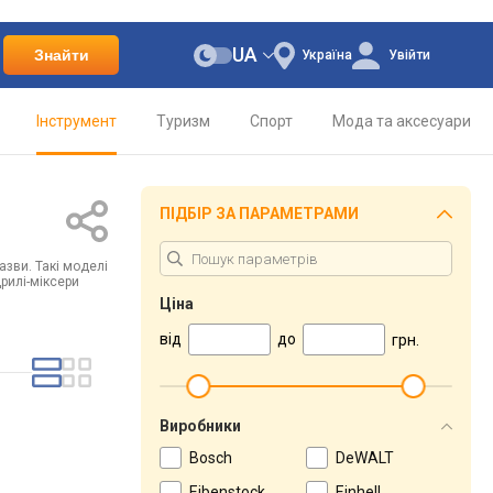
UA
Знайти
Україна
Увійти
Інструмент
Туризм
Спорт
Мода та аксесуари
ПІДБІР ЗА ПАРАМЕТРАМИ
зви. Такі моделі
рилі-міксери
Ціна
від
до
грн.
Виробники
Bosch
DeWALT
Eibenstock
Einhell