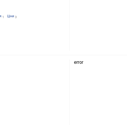
я
Ціни
1
3
error