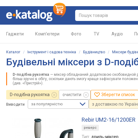
Гаджети
Комп'ютери
Фото
TV
Аудіо
П
Каталог
/
Інструмент і садова техніка
/
Будівництво
/
Міксери будів
Будівельні міксери з D-под
D-подібна рукоятка
— міксер обладнаний додатковою скобовидной рук
більш зручні в обігу, оскільки дають змогу краще зафіксувати положе
(див. «Пристрій»).
D-подібна рукоятка
очистити
Зберегти список
за популярністю
з доставкою по Україн
Виводити
Rebir UM2-16/1200ER
реверс
Тип:
дриль-міксер