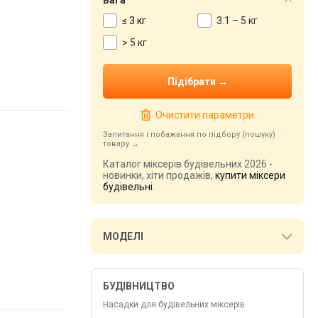
Вага
≤ 3 кг
3.1 – 5 кг
> 5 кг
Очистити параметри
Запитання і побажання по підбору (пошуку)
товару
Каталог міксерів будівельних 2026 -
новинки, хіти продажів,
купити міксери
будівельні
.
МОДЕЛІ
БУДІВНИЦТВО
Насадки для будівельних міксерів