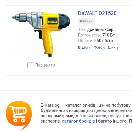
DeWALT D21520
реверс
Тип:
дриль-міксер
Потужність:
710 Вт
Оберти:
550 об/хв
Відео
Фото
Ціни
1
5
1
порівняти
E-Katalog
— каталог описів і цін на побутову
будівельні за найкращою ціною в інтернет-
за параметрами, детальні
описи
, пошук тов
експертів,
каталог брендів
і багато іншого. 