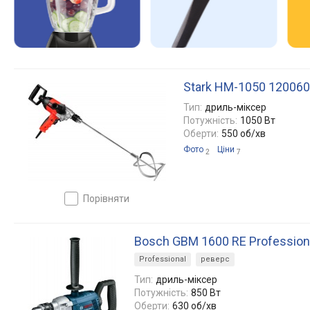
Stark HM-1050 12006
Тип:
дриль-міксер
Потужність:
1050 Вт
Оберти:
550 об/хв
Фото
Ціни
2
7
порівняти
Bosch GBM 1600 RE Professio
Professional
реверс
Тип:
дриль-міксер
Потужність:
850 Вт
Оберти:
630 об/хв