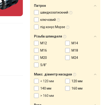
Патрон
швидкозатискний
ключовий
під конус Морзе
Різьба шпинделя
M12
M14
M16
M18
M20
M24
5/8"
Макс. діаметр насадки
< 120 мм
120 мм
140 мм
160 мм
> 160 мм