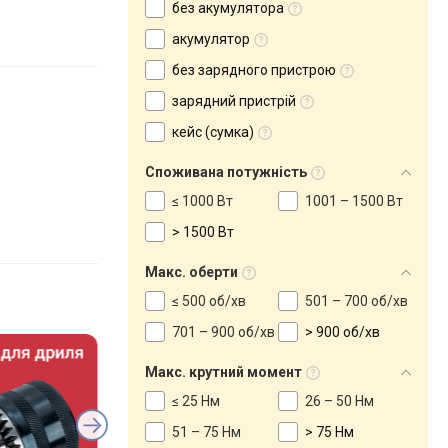
без акумулятора
акумулятор
без зарядного пристрою
зарядний пристрій
кейс (сумка)
Споживана потужність
≤ 1000 Вт
1001 – 1500 Вт
> 1500 Вт
Макс. оберти
≤ 500 об/хв
501 – 700 об/хв
701 – 900 об/хв
> 900 об/хв
Макс. крутний момент
≤ 25 Нм
26 – 50 Нм
51 – 75 Нм
> 75 Нм