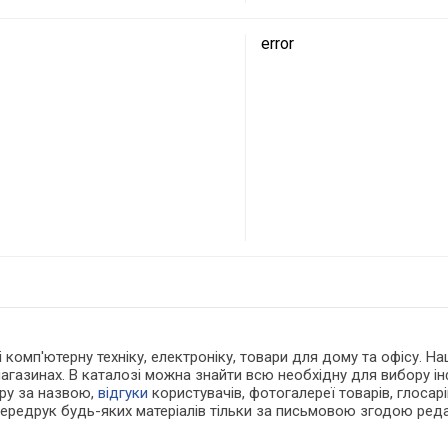
error
 і комп'ютерну техніку, електроніку, товари для дому та офісу. 
магазинах. В каталозі можна знайти всю необхідну для вибору 
ару за назвою,
відгуки
користувачів, фотогалереї товарів, глосарій
Передрук будь-яких матеріалів тільки за письмовою згодою реда