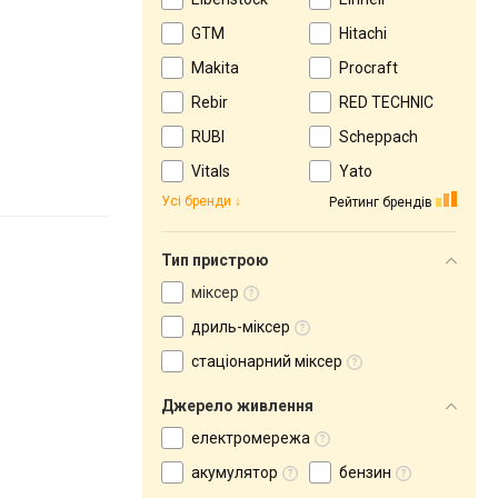
GTM
Hitachi
Makita
Procraft
Rebir
RED TECHNIC
RUBI
Scheppach
Vitals
Yato
Усі бренди
Рейтинг брендів
Тип пристрою
міксер
дриль-міксер
стаціонарний міксер
Джерело живлення
електромережа
акумулятор
бензин