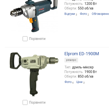
Потужність:
1200 Вт
Оберти:
550 об/хв
Відгуки
Фото
Обговоренн
3
2
порівняти
Elprom ED-1900M
реверс
Тип:
дриль-міксер
Потужність:
1900 Вт
Оберти:
850 об/хв
Фото
Ціни
4
3
порівняти