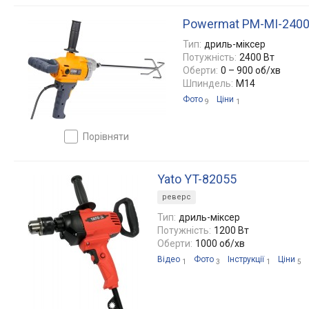
Powermat PM-MI-240
Тип:
дриль-міксер
Потужність:
2400 Вт
Оберти:
0 – 900 об/хв
Шпиндель:
M14
Фото
Ціни
9
1
порівняти
Yato YT-82055
реверс
Тип:
дриль-міксер
Потужність:
1200 Вт
Оберти:
1000 об/хв
Відео
Фото
Інструкції
Ціни
1
3
1
5