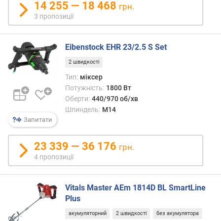
14 255 — 18 468
с
грн.
т
3 пропозиції
ь
(
к
Eibenstock EHR 23/2.5 S Set
.
2 швидкості
с
.
Тип:
міксер
)
Потужність:
1800 Вт
Оберти:
440/970 об/хв
к
Шпиндель:
M14
о
Запитати
р
и
23 339 — 36 176
грн.
с
4 пропозиції
н
а
п
Vitals Master AEm 1814D BL SmartLine
о
Plus
т
у
акумуляторний
2 швидкості
без акумулятора