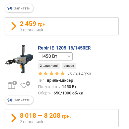
я
р
Запитати
н
і
2 459
грн.
с
3 пропозиції
т
ю
Rebir IE-1205-16/1450ER
в
1300 Вт
1700 Вт
і
д
2 швидкості
реверс
д
5.0 /
2
відгуки
е
Тип:
дриль-міксер
ш
е
Потужність:
1450 Вт
в
Оберти:
650/1000 об/хв
и
Запитати
х
д
8 018 — 8 208
грн.
о
2 пропозиції
д