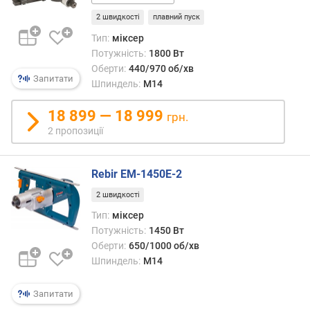
м
у
2 швидкості
плавний пуск
(
Тип:
міксер
д
Потужність:
1800 Вт
Б
Оберти:
440/970 об/хв
)
Запитати
Шпиндель:
M14
в
18 899 — 18 999
грн.
а
2 пропозиції
г
а
(
Rebir EM-1450E-2
к
г
2 швидкості
)
Тип:
міксер
Потужність:
1450 Вт
о
Оберти:
650/1000 об/хв
б
Шпиндель:
M14
'
є
м
Запитати
д