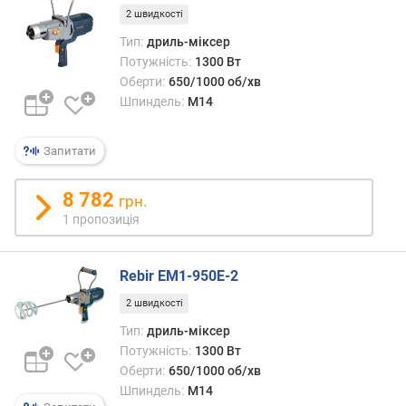
і
2 швидкості
с
Тип:
дриль-міксер
т
Потужність:
1300 Вт
ь
Оберти:
650/1000 об/хв
о
Шпиндель:
M14
б
е
р
Запитати
т
і
8 782
в
грн.
(
1 пропозиція
о
б
/
Rebir EM1-950E-2
х
2 швидкості
в
Тип:
дриль-міксер
)
Потужність:
1300 Вт
м
Оберти:
650/1000 об/хв
а
Шпиндель:
M14