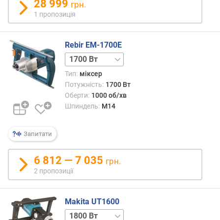
28 999
грн.
т
1 пропозиція
у
ж
н
Rebir EM-1700E
і
1450 Вт
с
т
Тип:
міксер
ь
Потужність:
1700 Вт
(
Оберти:
1000 об/хв
В
Шпиндель:
M14
т
)
Запитати
р
і
6 812 — 7 035
грн.
в
е
2 пропозиції
н
ь
Makita UT1600
ш
у
1300 Вт