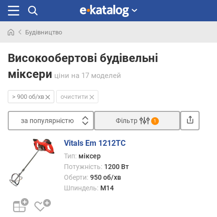
Будівництво
Шукали
раніше
Високообертові будівельні
міксери
ціни
на 17 моделей
> 900 об/хв
очистити
за популярністю
Фільтр
1
Сортувати
Vitals Em 1212TC
з
Тип:
міксер
а
Потужність:
1200 Вт
п
Оберти:
950 об/хв
о
Шпиндель:
M14
п
у
л