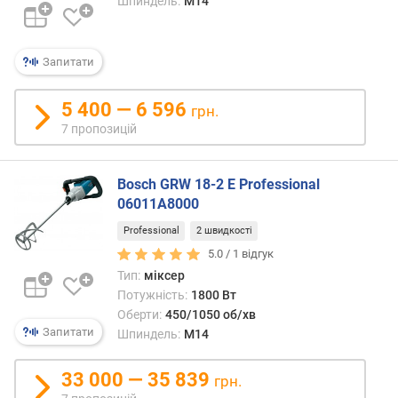
Шпиндель:
M14
е
в
и
Запитати
х
з
5 400 — 6 596
грн.
а
7 пропозицій
в
і
д
Bosch GRW 18-2 E Professional
г
06011A8000
у
Professional
2 швидкості
к
а
5.0 /
1
відгук
м
Тип:
міксер
и
Потужність:
1800 Вт
Оберти:
450/1050 об/хв
з
Запитати
Шпиндель:
M14
а
д
33 000 — 35 839
грн.
а