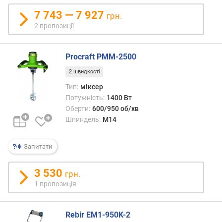
в
7 743 — 7 927
грн.
и
2 пропозиції
г
у
н
Procraft PMM-2500
а
(
2 швидкості
с
Тип:
міксер
м
Потужність:
1400 Вт
³
Оберти:
600/950 об/хв
)
Шпиндель:
M14
м
і
Запитати
н
.
3 530
грн.
к
1 пропозиція
і
л
ь
Rebir EM1-950K-2
к