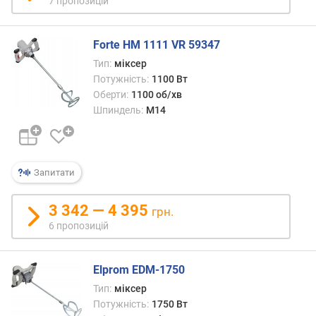
7 пропозицій
т
о
ю
Forte HM 1111 VR 59347
д
о
Тип:
міксер
д
Потужність:
1100 Вт
а
Оберти:
1100 об/хв
в
Шпиндель:
M14
а
н
н
я
Запитати
з
3 342 — 4 395
а
грн.
к
6 пропозицій
і
л
ь
Elprom EDM-1750
к
Тип:
міксер
і
Потужність:
1750 Вт
с