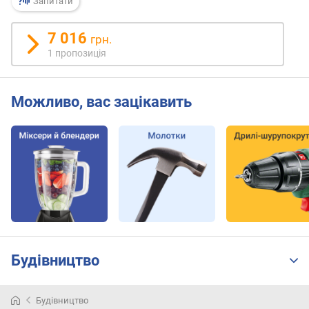
к
Запитати
с
.
7 016
грн.
к
1 пропозиція
і
л
ь
Можливо, вас зацікавить
к
і
с
т
ь
о
б
е
р
т
і
Будівництво
в
(
о
Будівництво
б