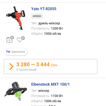
о
р
Yato YT-82055
о
г
реверс
и
Тип:
дриль-міксер
х
Потужність:
1200 Вт
Оберти:
1000 об/хв
в
і
д
д
Запитати
о
р
3 280 — 3 444
о
грн.
г
5 пропозицій
и
х
д
Eibenstock MXT 100/1
о
Тип:
міксер
д
Потужність:
1100 Вт
е
Оберти:
1000 об/хв
ш