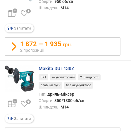
Оберти:
950 об/хв
т
Шпиндель:
M14
ю
п
р
Запитати
о
п
о
1 872 — 1 935
грн.
з
2 пропозиції
и
ц
і
Makita DUT130Z
й
LXT
акумуляторний
2 швидкості
плавний пуск
без акумулятора
п
Тип:
дриль-міксер
о
Оберти:
350/1300 об/хв
т
Шпиндель:
M14
у
ж
Запитати
н
і