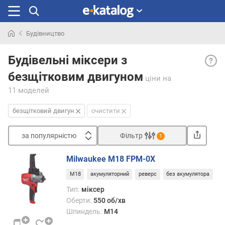
Будівництво
Шукали
Безщ
раніше
Будівельні міксери з
двигу
безщітковим двигуном
— ная
ціни
на
безщі
11 моделей
(беск
двигу
безщітковий двигун
очистити
в
елек
за популярністю
Фільтр
1
інстр
Сортувати
Такі
Milwaukee M18 FPM-0X
двиг
з
помі
M18
акумуляторний
реверс
без акумулятора
а
пере
п
Тип:
міксер
тради
о
Оберти:
550 об/хв
колек
п
Шпиндель:
M14
двиг
у