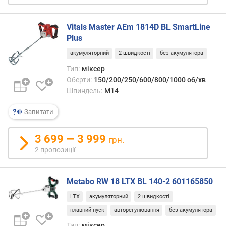
а
т
о
Vitals Master AEm 1814D BL SmartLine
ю
Plus
д
акумуляторний
2 швидкості
без акумулятора
о
д
Тип:
міксер
а
Оберти:
150/200/250/600/800/1000 об/хв
в
Шпиндель:
M14
а
н
Запитати
н
я
3 699 — 3 999
грн.
з
2 пропозиції
а
к
Metabo RW 18 LTX BL 140-2 601165850
і
л
LTX
акумуляторний
2 швидкості
ь
плавний пуск
авторегулювання
без акумулятора
к
і
Тип:
міксер