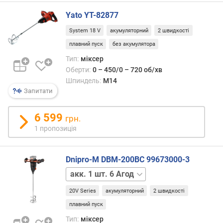
і
с
Yato YT-82877
т
System 18 V
акумуляторний
2 швидкості
ь
плавний пуск
без акумулятора
(
к
Тип:
міксер
.
Оберти:
0 – 450/0 – 720 об/хв
с
Шпиндель:
M14
.
Запитати
)
6 599
грн.
к
1 пропозиція
о
р
и
Dnipro-M DBM-200BC 99673000-3
с
н
акк.
а
відсутній
20V Series
акумуляторний
2 швидкості
п
о
плавний пуск
т
Тип:
міксер