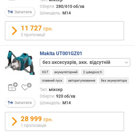
с
Оберти:
280/610 об/хв
т
Запитати
Шпиндель:
M14
ю
п
11 727
грн.
р
2 пропозиції
о
п
о
Makita UT001GZ01
з
насадка
и
для
ц
XGT
акумуляторний
2 швидкості
змішування,
і
акк.
й
плавний пуск
авторегулювання
без акумулятора
відсутній
Тип:
міксер
Оберти:
920 об/хв
п
Шпиндель:
M14
Запитати
о
т
28 999
у
грн.
ж
1 пропозиція
н