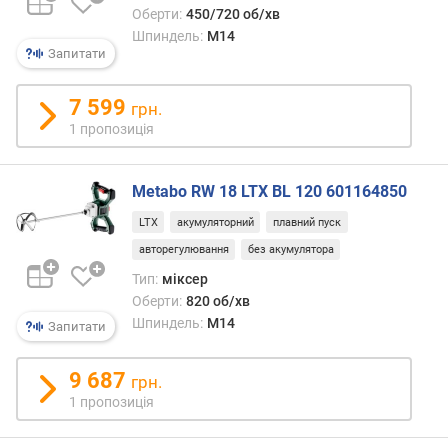
у
Оберти:
450/720 об/хв
ж
Шпиндель:
M14
н
Запитати
і
с
7 599
т
грн.
ь
1 пропозиція
(
В
т
Metabo RW 18 LTX BL 120 601164850
)
LTX
акумуляторний
плавний пуск
с
авторегулювання
без акумулятора
п
Тип:
міксер
о
Оберти:
820 об/хв
ж
Шпиндель:
M14
Запитати
и
в
9 687
а
грн.
н
1 пропозиція
а
п