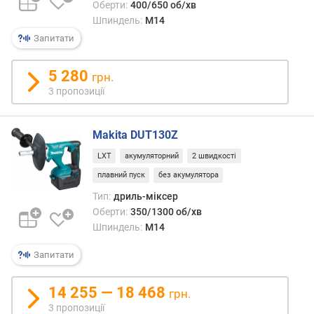
Оберти:
400/650 об/хв
підхо
ш
для
Шпиндель:
M14
е
робіт
в
Запитати
в
и
умов
х
5 280
грн.
підви
3 пропозиції
поже
з
небез
а
Їх
в
Makita DUT130Z
голов
і
недол
д
LXT
акумуляторний
2 швидкості
тради
г
плавний пуск
без акумулятора
—
у
Тип:
дриль-міксер
склад
к
конст
Оберти:
350/1300 об/хв
а
і
Шпиндель:
M14
м
висо
и
Запитати
ціна.
з
а
14 255 — 18 468
грн.
д
3 пропозиції