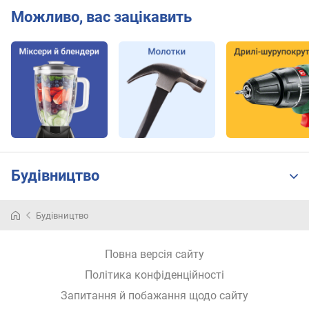
о
Можливо, вас зацікавить
т
у
ж
н
і
с
т
ь
(
В
т
Будівництво
)
р
Будівництво
і
в
Повна версія сайту
е
н
Політика конфіденційності
ь
Запитання й побажання щодо сайту
ш