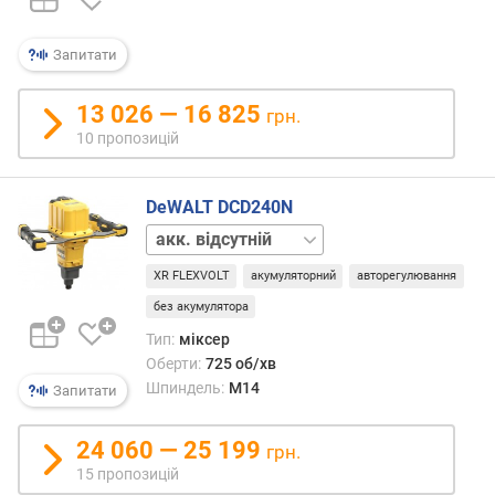
з
л
ККД,
я
що
р
Запитати
дозв
н
помі
і
13 026 — 16 825
грн.
зниз
с
10 пропозицій
енер
т
без
ю
шкод
DeWALT DCD240N
для
в
потуж
акк.
і
це
2
д
XR FLEXVOLT
акумуляторний
авторегулювання
особ
шт.
д
важл
3 Агод
без акумулятора
е
для
ш
Тип:
міксер
акум
е
Оберти:
725 об/хв
інстр
в
Шпиндель:
M14
Запитати
(див.
и
«Дже
х
живле
24 060 — 25 199
д
грн.
де
о
15 пропозицій
дана