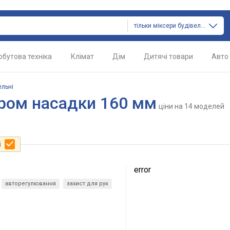
тільки міксери будівельні
обутова техніка
Клімат
Дім
Дитячі товари
Авто
ельні
тром насадки 160 мм
ціни
на 14 моделей
і
error
авторегулювання
захист для рук