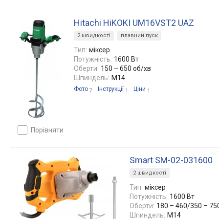
Hitachi HiKOKI UM16VST2 UAZ
2 швидкості
плавний пуск
Тип:
міксер
Потужність:
1600 Вт
Оберти:
150 – 650 об/хв
Шпиндель:
M14
Фото
Інструкції
Ціни
7
1
1
порівняти
Smart SM-02-031600
2 швидкості
Тип:
міксер
Потужність:
1600 Вт
Оберти:
180 – 460/350 – 75
Шпиндель:
M14