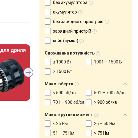
без акумулятора
акумулятор
без зарядного пристрою
зарядний пристрій
кейс (сумка)
Споживана потужність
≤ 1000 Вт
1001 – 1500 Вт
> 1500 Вт
Макс. оберти
≤ 500 об/хв
501 – 700 об/хв
701 – 900 об/хв
> 900 об/хв
Макс. крутний момент
≤ 25 Нм
26 – 50 Нм
51 – 75 Нм
> 75 Нм