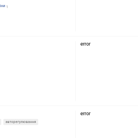
іни
1
error
error
авторегулювання