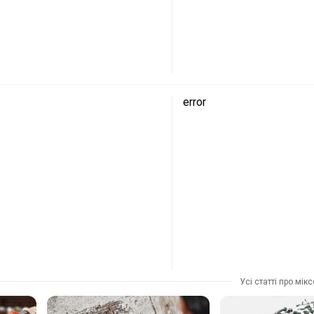
error
Усі статті про мік