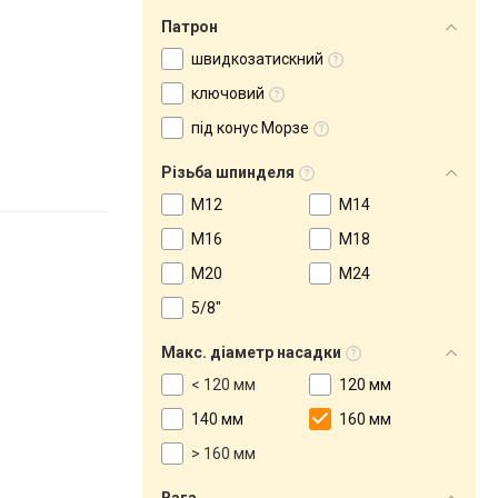
Патрон
швидкозатискний
ключовий
під конус Морзе
Різьба шпинделя
M12
M14
M16
M18
M20
M24
5/8"
Макс. діаметр насадки
< 120 мм
120 мм
140 мм
160 мм
> 160 мм