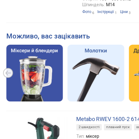
Шпиндель:
M14
Фото
Інструкції
Ціни
6
1
3
Можливо, вас зацікавить
Metabo RWEV 1600-2 61
2 швидкості
плавний пуск
а
Тип:
міксер