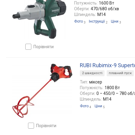
Потужність:
1600 Вт
Оберти:
470/680 об/хв
Шпиндель:
M14
Фото
Інструкції
Ціни
3
2
3
порівняти
RUBI Rubimix-9 Super
2 швидкості
плавний пуск
Тип:
міксер
Потужність:
1800 Вт
Оберти:
0 – 450/0 – 780 об/
Шпиндель:
M14
Фото
Ціни
4
5
порівняти