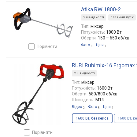
Atika RW 1800-2
2 швидкості
плавний пуск
Тип:
міксер
Потужність:
1800 Вт
Оберти:
150 – 650 об/хв
Фото
Ціни
порівняти
3
1
RUBI Rubimix-16 Ergomax
2 швидкості
Тип:
міксер
Потужність:
1600 Вт
Оберти:
580/800 об/хв
Шпиндель:
M14
Відео
Фото
Ціни
2
8
1
1600 Вт, без кейса
1600 Вт, к
порівняти