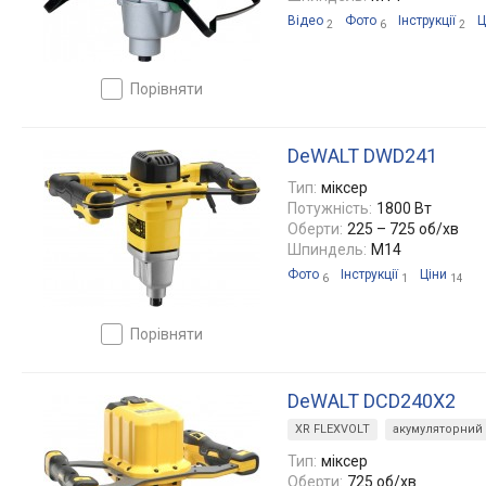
Відео
Фото
Інструкції
Ц
2
6
2
порівняти
DeWALT DWD241
Тип:
міксер
Потужність:
1800 Вт
Оберти:
225 – 725 об/хв
Шпиндель:
M14
Фото
Інструкції
Ціни
6
1
14
порівняти
DeWALT DCD240X2
XR FLEXVOLT
акумуляторний
Тип:
міксер
Оберти:
725 об/хв