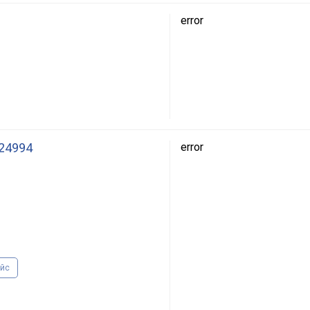
error
 24994
error
ейс