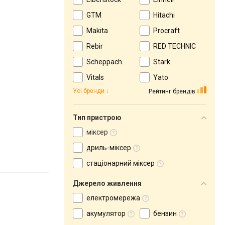
GTM
Hitachi
Makita
Procraft
Rebir
RED TECHNIC
Scheppach
Stark
Vitals
Yato
Усі бренди
Рейтинг брендів
Тип пристрою
міксер
дриль-міксер
стаціонарний міксер
Джерело живлення
електромережа
акумулятор
бензин