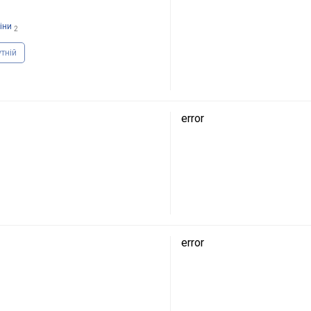
іни
2
утній
error
error