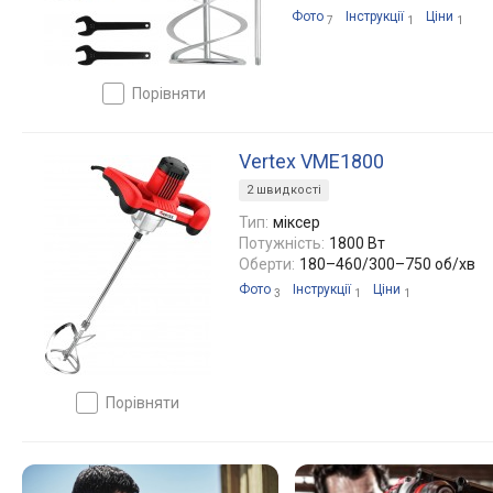
Фото
Інструкції
Ціни
7
1
1
порівняти
Vertex VME1800
2 швидкості
Тип:
міксер
Потужність:
1800 Вт
Оберти:
180–460/300–750 об/хв
Фото
Інструкції
Ціни
3
1
1
порівняти