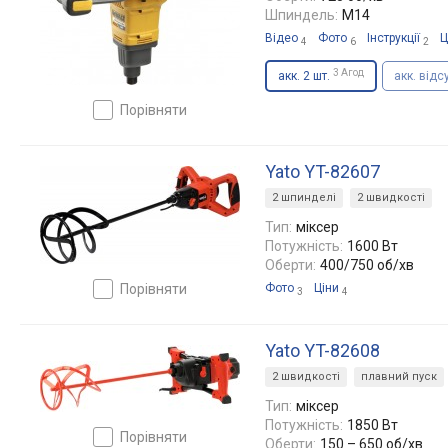
Шпиндель:
M14
Відео
Фото
Інструкції
Ц
4
6
2
3 Агод
акк. 2 шт.
акк. відс
порівняти
Yato YT-82607
2 шпинделі
2 швидкості
Тип:
міксер
Потужність:
1600 Вт
Оберти:
400/750 об/хв
порівняти
Фото
Ціни
3
4
Yato YT-82608
2 швидкості
плавний пуск
Тип:
міксер
Потужність:
1850 Вт
порівняти
Оберти:
150 – 650 об/хв