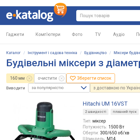
Гаджети
Комп'ютери
Фото
TV
Аудіо
П
Каталог
/
Інструмент і садова техніка
/
Будівництво
/
Міксери будів
Будівельні міксери з діаме
160 мм
очистити
Зберегти список
за популярністю
з доставкою по Україн
Виводити
Hitachi UM 16VST
2 швидкості
плавний пуск
Тип:
міксер
Потужність:
1500 Вт
Оберти:
300/650 об/хв
Шпиндель:
M14