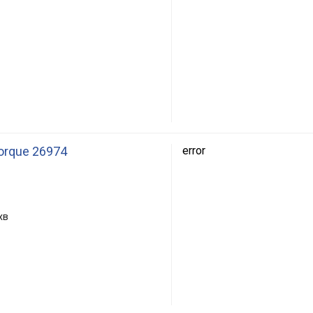
torque 26974
error
хв