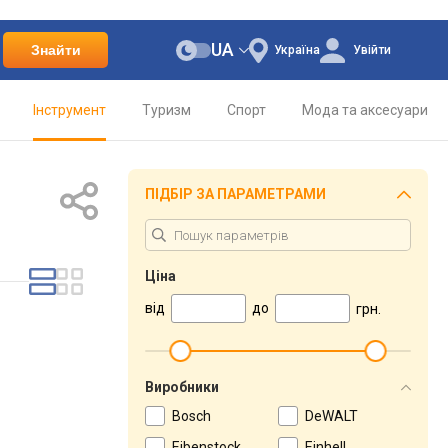
UA
Знайти
Україна
Увійти
Інструмент
Туризм
Спорт
Мода та аксесуари
ПІДБІР ЗА ПАРАМЕТРАМИ
Ціна
від
до
грн.
Виробники
Bosch
DeWALT
Eibenstock
Einhell