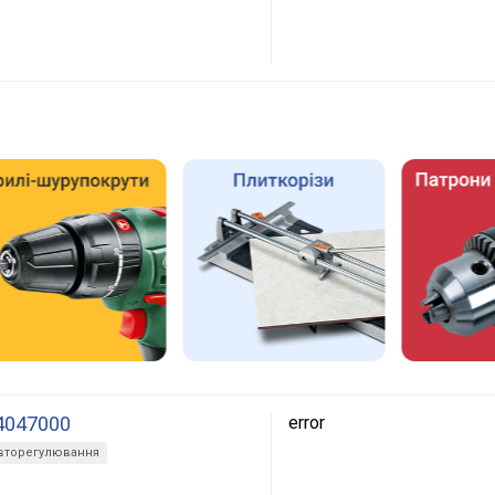
4047000
error
вторегулювання