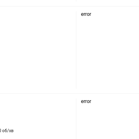
error
error
0 об/хв