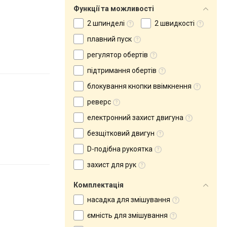
Функції та можливості
2 шпинделі
2 швидкості
плавний пуск
регулятор обертів
підтримання обертів
блокування кнопки ввімкнення
реверс
електронний захист двигуна
безщітковий двигун
D-подібна рукоятка
захист для рук
Комплектація
насадка для змішування
ємність для змішування