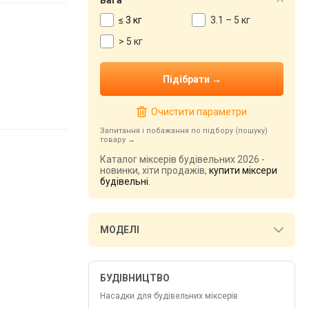
Вага
≤ 3 кг
3.1 – 5 кг
> 5 кг
Очистити параметри
Запитання і побажання по підбору (пошуку)
товару
Каталог міксерів будівельних 2026 -
новинки, хіти продажів,
купити міксери
будівельні
.
МОДЕЛІ
БУДІВНИЦТВО
Насадки для будівельних міксерів