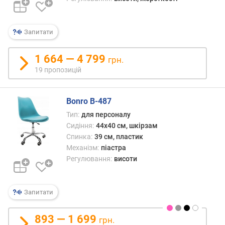
.
в
и
Запитати
с
о
т
1 664 — 4 799
грн.
а
19 пропозицій
с
и
д
Bonro B-487
і
Тип:
для персоналу
н
Сидіння:
44x40 см, шкірзам
н
Спинка:
39 см, пластик
я
Механізм:
піастра
(
Регулювання:
висоти
с
м
)
Запитати
в
а
893 — 1 699
грн.
г