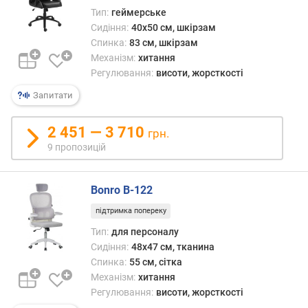
т
Тип:
геймерське
ю
Сидіння:
40x50 см, шкірзам
п
Спинка:
83 см, шкірзам
р
Механізм:
хитання
о
Регулювання:
висоти, жорсткості
п
о
Запитати
з
и
2 451 — 3 710
грн.
ц
і
9 пропозицій
й
Bonro B-122
м
підтримка попереку
а
Тип:
для персоналу
к
Сидіння:
48x47 см, тканина
с
Спинка:
55 см, сітка
.
в
Механізм:
хитання
а
Регулювання:
висоти, жорсткості
г