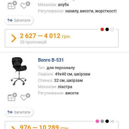
и
Механізм:
anyfix
н
Регулювання:
нахилу, висоти, жорсткості
к
и
Запитати
у
п
2 627 — 4 012
грн.
л
28 пропозицій
е
ч
а
Bonro B-531
х
(
Тип:
для персоналу
с
Сидіння:
49x40 см, шкірзам
м
Спинка:
32 см, шкірзам
)
Механізм:
піастра
Регулювання:
висоти
ш
и
р
Запитати
и
н
976 — 10 289
а
грн.