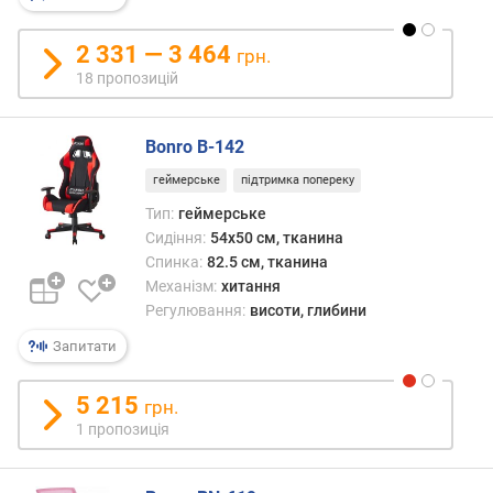
2 331 — 3 464
грн.
18 пропозицій
Bonro B-142
геймерське
підтримка попереку
Тип:
геймерське
Сидіння:
54x50 см, тканина
Спинка:
82.5 см, тканина
Механізм:
хитання
Регулювання:
висоти, глибини
Запитати
5 215
грн.
1 пропозиція