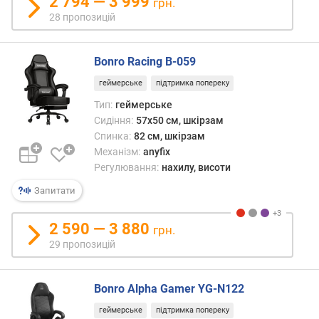
2 794 — 3 999
грн.
о
28 пропозицій
ю
д
о
Bonro Racing B-059
д
а
геймерське
підтримка попереку
в
Тип:
геймерське
а
Сидіння:
57x50 см, шкірзам
н
Спинка:
82 см, шкірзам
н
Механізм:
anyfix
я
Регулювання:
нахилу, висоти
з
Запитати
а
к
2 590 — 3 880
грн.
і
29 пропозицій
л
ь
к
Bonro Alpha Gamer YG-N122
і
с
геймерське
підтримка попереку