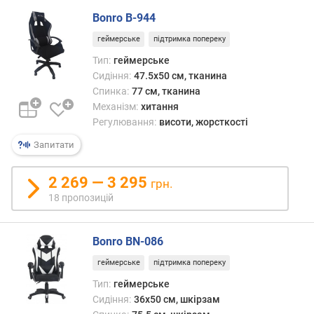
р
Bonro B-944
о
г
геймерське
підтримка попереку
и
Тип:
геймерське
х
Сидіння:
47.5x50 см, тканина
Спинка:
77 см, тканина
в
Механізм:
хитання
і
Регулювання:
висоти, жорсткості
д
д
Запитати
о
р
2 269 — 3 295
о
грн.
г
18 пропозицій
и
х
д
Bonro BN-086
о
геймерське
підтримка попереку
д
Тип:
геймерське
е
Сидіння:
36x50 см, шкірзам
ш