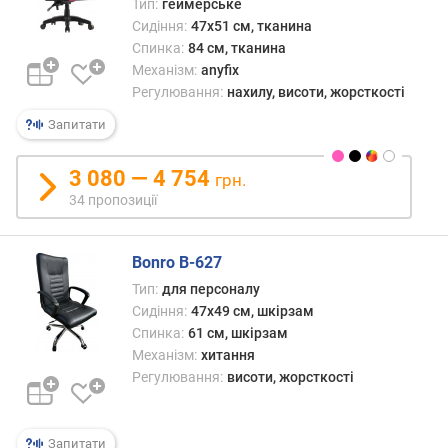
Тип:
геймерське
у
Сидіння:
47x51 см, тканина
л
Спинка:
84 см, тканина
ю
Механізм:
anyfix
в
а
Регулювання:
нахилу, висоти, жорсткості
н
Запитати
н
я
3 080 — 4 754
грн.
34 пропозиції
Bonro B-627
Тип:
для персоналу
Сидіння:
47x49 см, шкірзам
Спинка:
61 см, шкірзам
Механізм:
хитання
Регулювання:
висоти, жорсткості
Запитати