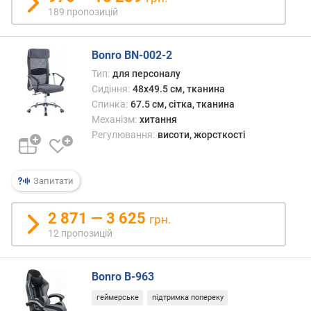
с
189 пропозицій
и
д
і
Bonro BN-002-2
н
Тип:
для персоналу
н
Сидіння:
48x49.5 см, тканина
я
Спинка:
67.5 см, сітка, тканина
(
Механізм:
хитання
с
Регулювання:
висоти, жорсткості
м
)
Запитати
м
і
н
2 871 — 3 625
грн.
.
12 пропозицій
г
л
и
Bonro B-963
б
геймерське
підтримка попереку
и