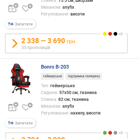
е
Спинка:
75.5 см, шкірзам
в
Механізм:
anyfix
и
Регулювання:
висоти
х
Запитати
з
а
2 338 — 3 690
грн.
в
35 пропозицій
і
д
г
Bonro B-203
у
геймерське
підтримка попереку
к
а
Тип:
геймерське
м
Сидіння:
57x50 см, тканина
и
Спинка:
82 см, тканина
Механізм:
anyfix
з
Регулювання:
нахилу, висоти
а
Запитати
д
а
т