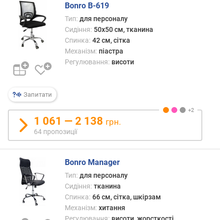
Bonro B-619
и
с
Тип:
для персоналу
о
Сидіння:
50x50 см, тканина
т
Спинка:
42 см, сітка
а
Механізм:
піастра
с
Регулювання:
висоти
и
д
і
Запитати
н
н
я
1 061 — 2 138
грн.
(
64 пропозиції
с
м
)
Bonro Manager
Тип:
для персоналу
м
Сидіння:
тканина
а
Спинка:
66 см, сітка, шкірзам
к
Механізм:
хитання
с
Регулювання:
висоти, жорсткості