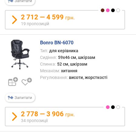
Запитати
б
и
2 712 — 4 599
грн.
н
19 пропозицій
а
с
и
Bonro BN-6070
д
і
Тип:
для керівника
н
Сидіння:
59x46 см, шкірзам
н
Спинка:
52 см, шкірзам
я
Механізм:
хитання
(
Регулювання:
висоти, жорсткості
с
м
)
Запитати
м
2 778 — 3 906
і
грн.
н
34 пропозиції
.
в