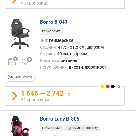
93 пропозиції
а
(
к
Bonro B-043
г
)
геймерське
Тип:
геймерське
н
Сидіння:
41.5 - 51.5 см, шкірзам
а
Спинка:
49 см, шкірзам
х
Механізм:
хитання
и
Регулювання:
висоти, жорсткості
л
с
Запитати
п
и
1 645 — 2 742
грн.
н
51 пропозиція
к
и
Bonro Lady B-806
р
е
геймерське
підтримка попереку
г