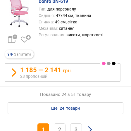
Bonro BN-619
Тип:
для персоналу
Сидіння:
47x44 см, тканина
Спинка:
49 см, сітка
Механізм:
хитання
Регулювання:
висоти, жорсткості
Запитати
1 185 — 2 141
грн.
28 пропозицій
Показано 24 з 51 товару
ще
24
товари
1
2
3