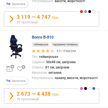
Регулювання:
висоти, жорсткості
р
Запитати
н
і
3 119 — 4 747
грн.
с
53 пропозиції
т
ю
Bonro B-810
в
і
геймерське
підтримка попереку
д
4.3 /
4
відгуки
д
Тип:
геймерське
е
Сидіння:
50x48 см, шкірзам
ш
Спинка:
81 см, шкірзам
е
Механізм:
хитання
в
Регулювання:
нахилу, висоти, жорсткості
и
Запитати
х
д
2 673 — 4 438
грн.
о
36 пропозицій
д
о