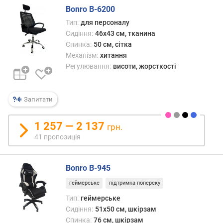
т
Bonro B-6200
а
Тип:
для персоналу
с
Сидіння:
46x43 см, тканина
п
Спинка:
50 см, сітка
и
Механізм:
хитання
н
Регулювання:
висоти, жорсткості
к
и
(
с
Запитати
м
)
1 257 — 2 137
грн.
41 пропозиція
ш
и
р
Bonro B-945
и
н
геймерське
підтримка попереку
а
Тип:
геймерське
с
Сидіння:
51x50 см, шкірзам
п
Спинка:
76 см, шкірзам