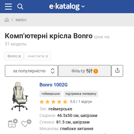
Меблі
Шукали
раніше
Комп'ютерні крісла Bonro
ціни
на
51 модель
Bonro
очистити
за популярністю
Фільтр
1
Сортувати
Bonro 1002G
з
геймерське
підтримка попереку
а
п
5.0 /
1
відгук
о
Тип:
геймерське
п
Сидіння:
46.5x50 см, шкірзам
у
Спинка:
81.5 см, шкірзам
л
Механізм:
глибоке хитання
я