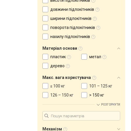
висоти підлокітників
довжини підлокітників
ширини підлокітників
поворота підлокітників
нахилу підлокітників
Матеріал основи
пластик
метал
дерево
Макс. вага користувача
≤ 100 кг
101 – 125 кг
126 – 150 кг
> 150 кг
РОЗГОРНУТИ
Механізм