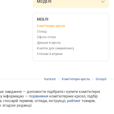
МОДЕЛІ
МЕБЛІ
Комп'ютерні крісла
Стільці
Офісні столи
Дивани й крісла
Кокпіти для симрейсингу
Стелажі й вітрини
Каталог
/
Комп'ютерні крісла
/
Grospol
Наше завдання — допомогти підібрати і купити комп'ютерні
ору інформацію —
порівняння
комп'ютерних крісел, підбір
 глосарій термінів, огляди, інструкції,
рейтинг
товарів,
ю згодою редакції.