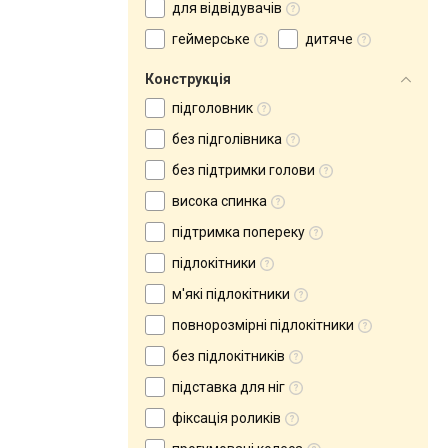
для відвідувачів
геймерське
дитяче
Конструкція
підголовник
без підголівника
без підтримки голови
висока спинка
підтримка попереку
підлокітники
м'які підлокітники
повнорозмірні підлокітники
без підлокітників
підставка для ніг
фіксація роликів