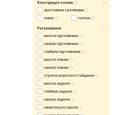
Конструкція основи
хрестовина з роликами
ніжки
полози
Регулювання
висоти підголівника
нахилу підголівника
глибини підголівника
висоти спинки
нахилу спинки
ступеня жорсткості гойдання
висоти сидіння
глибини сидіння
нахилу сидіння
нахил всього крісла