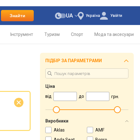
UA
Знайти
Україна
Увійти
Інструмент
Туризм
Спорт
Мода та аксесуари
ПІДБІР ЗА ПАРАМЕТРАМИ
Ціна
від
до
грн.
Виробники
Aklas
AMF
Anda Seat
Bonro