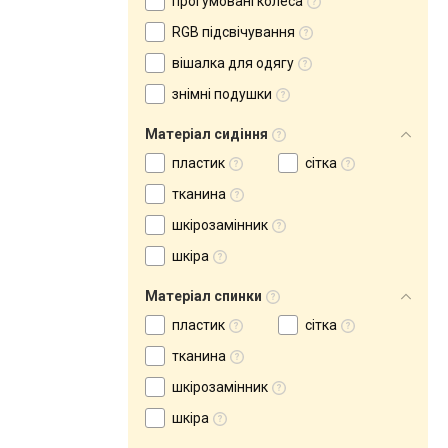
прогумовані колеса
RGB підсвічування
вішалка для одягу
знімні подушки
Матеріал сидіння
пластик
сітка
тканина
шкірозамінник
шкіра
Матеріал спинки
пластик
сітка
тканина
шкірозамінник
шкіра