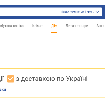
тільки комп'ютерні крісла
обутова техніка
Клімат
Дім
Дитячі товари
Авто
ії
з доставкою по Україні
вки