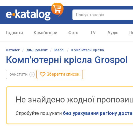
Гаджети
Комп'ютери
Фото
TV
Аудіо
П
Каталог
/
Дім і ремонт
/
Меблі
/
Комп'ютерні крісла
Комп'ютерні крісла Grospol
очистити
Зберегти список
Не знайдено жодної пропозиц
Спробуйте пошукати
без урахування регіону доста