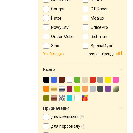
Cougar
GT Racer
Hator
Mealux
Nowy Styl
OfficePro
Onder Mebli
Richman
Sihoo
Special4you
Усі бренди
Рейтинг брендів
Колір
Призначення
для керівника
для персоналу