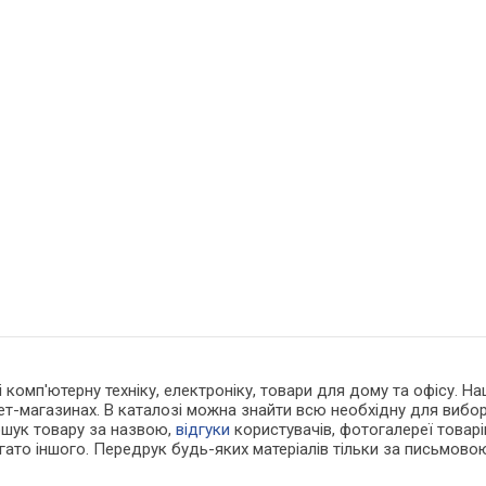
 і комп'ютерну техніку, електроніку, товари для дому та офісу. 
нет-магазинах. В каталозі можна знайти всю необхідну для виб
ошук товару за назвою,
відгуки
користувачів, фотогалереї товарів,
агато іншого. Передрук будь-яких матеріалів тільки за письмово