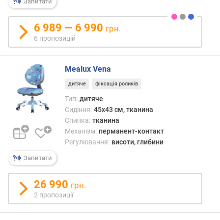
Запитати
б
и
6 989 — 6 990
грн.
н
6 пропозицій
а
с
и
Mealux Vena
д
і
дитяче
фіксація роликів
н
Тип:
дитяче
н
Сидіння:
45x43 см, тканина
я
Спинка:
тканина
(
Механізм:
перманент-контакт
с
Регулювання:
висоти, глибини
м
)
Запитати
м
26 990
і
грн.
н
2 пропозиції
.
в