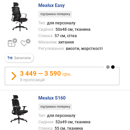
т
Mealux Easy
а
підтримка попереку
с
п
Тип:
для персоналу
и
Сидіння:
50x48 см, тканина
н
Спинка:
57 см, сітка
к
Механізм:
хитання
и
Регулювання:
висоти, жорсткості
(
с
Запитати
м
)
3 449 — 3 590
грн.
8 пропозицій
ш
и
р
Mealux S160
и
н
підтримка попереку
а
Тип:
для персоналу
с
Сидіння:
52x49 см, тканина
п
Спинка:
55 см, тканина