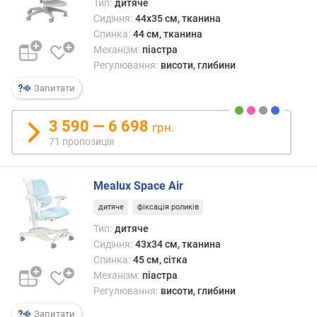
Тип:
дитяче
у
Сидіння:
44x35 см, тканина
л
Спинка:
44 см, тканина
ю
Механізм:
піастра
в
а
Регулювання:
висоти, глибини
н
Запитати
н
я
3 590 — 6 698
грн.
71 пропозиція
Mealux Space Air
дитяче
фіксація роликів
Тип:
дитяче
Сидіння:
43x34 см, тканина
Спинка:
45 см, сітка
Механізм:
піастра
Регулювання:
висоти, глибини
Запитати