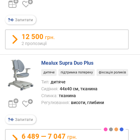
.
в
и
Запитати
с
о
т
12 500
грн.
а
2 пропозиції
с
и
д
Mealux Supra Duo Plus
і
дитяче
підтримка попереку
фіксація роликів
н
н
Тип:
дитяче
я
Сидіння:
44x40 см, тканина
(
Спинка:
тканина
с
Регулювання:
висоти, глибини
м
)
Запитати
в
а
6 489 — 7 047
грн.
г