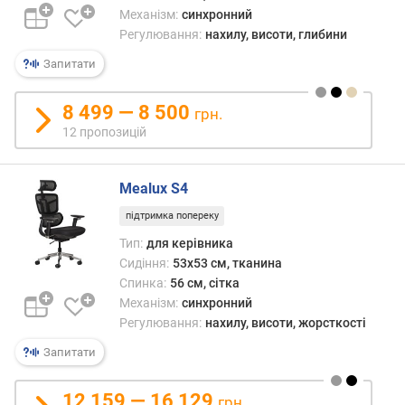
и
Механізм:
синхронний
н
Регулювання:
нахилу, висоти, глибини
к
и
Запитати
у
п
8 499 — 8 500
грн.
л
12 пропозицій
е
ч
а
Mealux S4
х
(
підтримка попереку
с
Тип:
для керівника
м
Сидіння:
53x53 см, тканина
)
Спинка:
56 см, сітка
Механізм:
синхронний
ш
Регулювання:
нахилу, висоти, жорсткості
и
р
Запитати
и
н
12 159 — 16 129
а
грн.