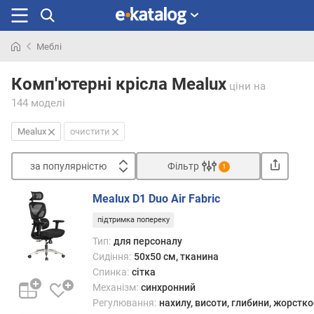
Меблі
Шукали
раніше
Комп'ютерні крісла Mealux
ціни
на
144 моделі
Mealux
очистити
за популярністю
Фільтр
1
Сортувати
Mealux D1 Duo Air Fabric
з
підтримка попереку
а
п
Тип:
для персоналу
о
Сидіння:
50x50 см, тканина
п
Спинка:
сітка
у
Механізм:
синхронний
л
Регулювання:
нахилу, висоти, глибини, жорстко
я