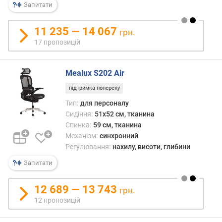
Запитати
а
к
о
11 235 — 14 067
грн.
р
17 пропозицій
и
с
т
Mealux S202 Air
у
підтримка попереку
в
а
Тип:
для персоналу
ч
Сидіння:
51x52 см, тканина
а
Спинка:
59 см, тканина
(
Механізм:
синхронний
к
Регулювання:
нахилу, висоти, глибини
г
Запитати
)
в
12 689 — 13 743
грн.
и
12 пропозицій
с
о