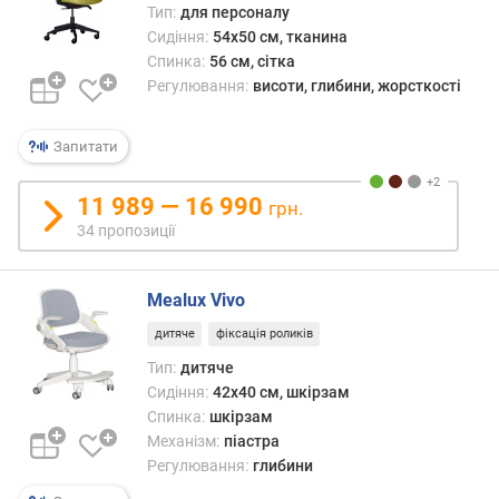
н
Тип:
для персоналу
а
Сидіння:
54x50 см, тканина
с
Спинка:
56 см, сітка
и
Регулювання:
висоти, глибини, жорсткості
д
і
Запитати
н
н
я
11 989 — 16 990
грн.
(
34 пропозиції
с
м
)
Mealux Vivo
м
дитяче
фіксація роликів
а
Тип:
дитяче
к
Сидіння:
42x40 см, шкірзам
с
Спинка:
шкірзам
.
Механізм:
піастра
г
Регулювання:
глибини
л
и