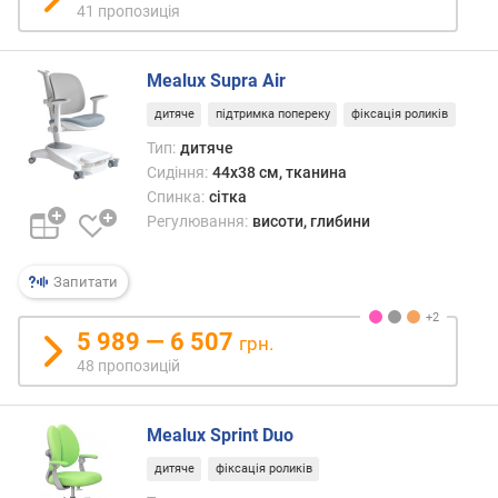
41 пропозиція
а
(
к
Mealux Supra Air
г
)
дитяче
підтримка попереку
фіксація роликів
Тип:
дитяче
н
Сидіння:
44x38 см, тканина
а
Спинка:
сітка
х
Регулювання:
висоти, глибини
и
л
с
Запитати
п
и
5 989 — 6 507
грн.
н
48 пропозицій
к
и
Mealux Sprint Duo
р
е
дитяче
фіксація роликів
г