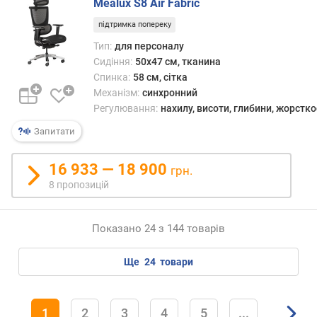
Mealux S8 Air Fabric
підтримка попереку
Тип:
для персоналу
Сидіння:
50x47 см, тканина
Спинка:
58 см, сітка
Механізм:
синхронний
Регулювання:
нахилу, висоти, глибини, жорстко
Запитати
16 933 — 18 900
грн.
8 пропозицій
Показано 24 з 144 товарів
ще
24
товари
1
2
3
4
5
...