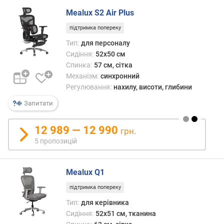
р
Mealux S2 Air Plus
о
г
підтримка попереку
и
Тип:
для персоналу
х
Сидіння:
52x50 см
Спинка:
57 см, сітка
в
Механізм:
синхронний
і
Регулювання:
нахилу, висоти, глибини
д
д
Запитати
о
р
12 989 — 12 990
о
грн.
г
5 пропозицій
и
х
д
Mealux Q1
о
підтримка попереку
д
Тип:
для керівника
е
Сидіння:
52x51 см, тканина
ш