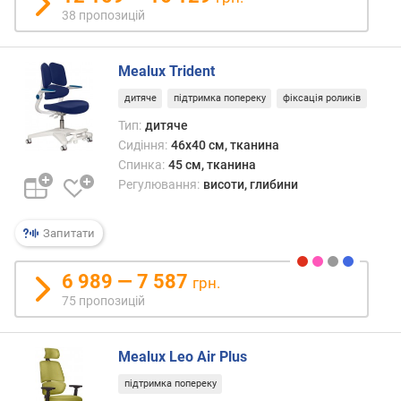
с
38 пропозицій
и
д
і
Mealux Trident
н
дитяче
підтримка попереку
фіксація роликів
н
Тип:
дитяче
я
(
Сидіння:
46x40 см, тканина
с
Спинка:
45 см, тканина
м
Регулювання:
висоти, глибини
)
Запитати
м
і
н
6 989 — 7 587
грн.
.
75 пропозицій
г
л
и
Mealux Leo Air Plus
б
підтримка попереку
и