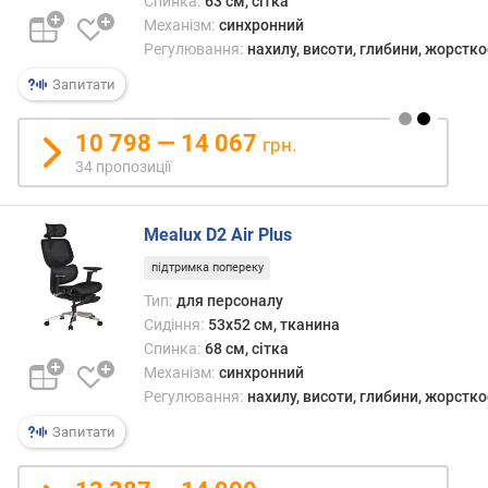
е
Спинка:
63 см, сітка
в
Механізм:
синхронний
и
Регулювання:
нахилу, висоти, глибини, жорстко
х
Запитати
з
а
10 798 — 14 067
грн.
в
34 пропозиції
і
д
г
Mealux D2 Air Plus
у
підтримка попереку
к
а
Тип:
для персоналу
м
Сидіння:
53x52 см, тканина
и
Спинка:
68 см, сітка
Механізм:
синхронний
з
Регулювання:
нахилу, висоти, глибини, жорстко
а
Запитати
д
а
т