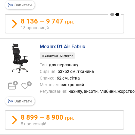
р
Запитати
н
і
8 136 — 9 747
грн.
с
18 пропозицій
т
ю
Mealux D1 Air Fabric
в
і
підтримка попереку
д
Тип:
для персоналу
д
Сидіння:
53x52 см, тканина
е
Спинка:
62 см, сітка
ш
Механізм:
синхронний
е
Регулювання:
нахилу, висоти, глибини, жорстко
в
и
Запитати
х
д
8 899 — 8 900
грн.
о
5 пропозицій
д
о