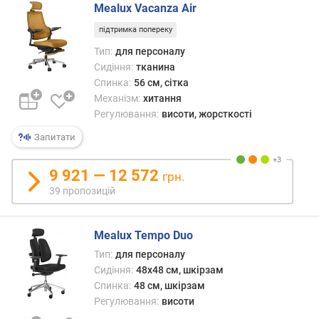
Mealux Vacanza Air
и
с
підтримка попереку
о
Тип:
для персоналу
т
Сидіння:
тканина
а
Спинка:
56 см, сітка
с
и
Механізм:
хитання
д
Регулювання:
висоти, жорсткості
і
Запитати
н
н
я
9 921 — 12 572
грн.
(
39 пропозицій
с
м
)
Mealux Tempo Duo
Тип:
для персоналу
м
Сидіння:
48x48 см, шкірзам
а
Спинка:
48 см, шкірзам
к
Регулювання:
висоти
с