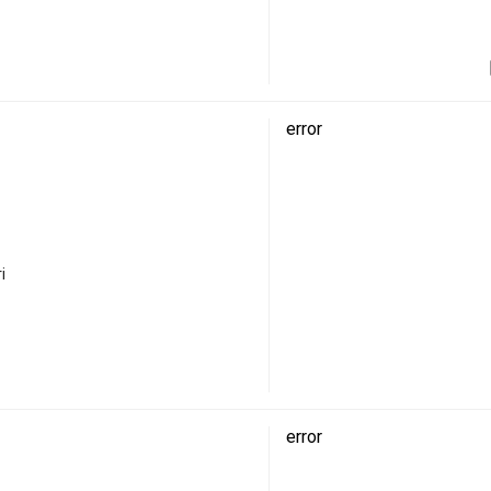
error
і
error