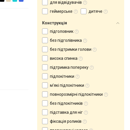
для відвідувачів
геймерське
дитяче
Конструкція
підголовник
без підголівника
без підтримки голови
висока спинка
підтримка попереку
підлокітники
м'які підлокітники
повнорозмірні підлокітники
без підлокітників
підставка для ніг
фіксація роликів