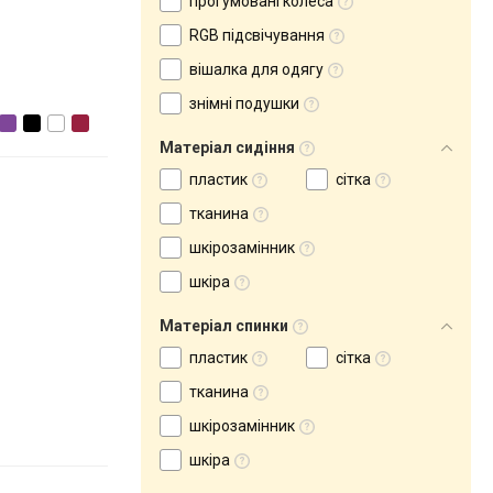
прогумовані колеса
RGB підсвічування
вішалка для одягу
знімні подушки
Матеріал сидіння
пластик
сітка
тканина
шкірозамінник
шкіра
Матеріал спинки
пластик
сітка
тканина
шкірозамінник
шкіра