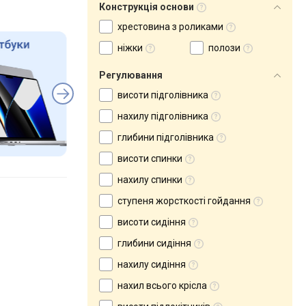
Конструкція основи
хрестовина з роликами
ніжки
полози
Регулювання
висоти підголівника
нахилу підголівника
глибини підголівника
висоти спинки
нахилу спинки
ступеня жорсткості гойдання
висоти сидіння
глибини сидіння
нахилу сидіння
нахил всього крісла