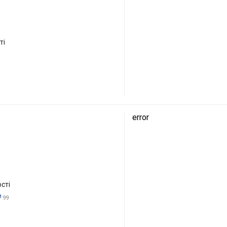
ті
error
сті
и
99