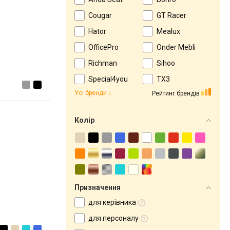
Cougar
GT Racer
Hator
Mealux
OfficePro
Onder Mebli
Richman
Sihoo
Special4you
ТX3
Усі бренди
Рейтинг брендів
Колір
Призначення
для керівника
для персоналу