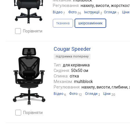
Механізм:
multiblock
Регулювання:
нахилу, висоти, жорсткос
Відео
Фото
Інструкції
Огляди
Ціни
7
26
2
1
тканина
шкірозамінник
порівняти
Cougar Speeder
підтримка попереку
Тип:
для керівника
Сидіння:
50x50 см
Спинка:
сітка
Механізм:
multiblock
Регулювання:
нахилу, висоти, глибини,
Відео
Фото
Огляди
Ціни
6
12
2
20
порівняти