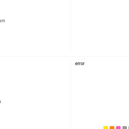
сті
error
і