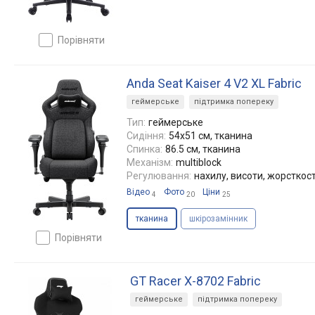
порівняти
Anda Seat Kaiser 4 V2 XL Fabric
геймерське
підтримка попереку
Тип:
геймерське
Сидіння:
54x51 см, тканина
Спинка:
86.5 см, тканина
Механізм:
multiblock
Регулювання:
нахилу, висоти, жорсткост
Відео
Фото
Ціни
4
20
25
тканина
шкірозамінник
порівняти
GT Racer X-8702 Fabric
геймерське
підтримка попереку