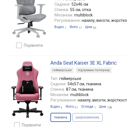
Сидіння:
52x46 см
Спинка:
55 см, сітка
Механізм:
multiblock
Регулювання:
нахилу, висоти, жорстко
Відео
Фото
Ціни
1
17
95
порівняти
Anda Seat Kaiser 3E XL Fabric
геймерське
підтримка попереку
Тип:
геймерське
Сидіння:
54x57 см, тканина
Спинка:
87 см, тканина
Механізм:
multiblock
Регулювання:
нахилу, висоти, жорсткост
Відео
Фото
Огляди
Ціни
4
91
1
108
тканина
шкірозамінник
порівняти