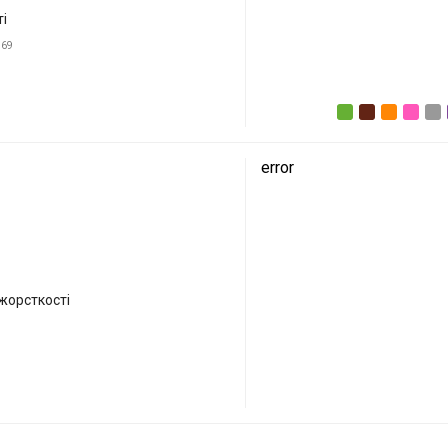
ті
69
error
 жорсткості