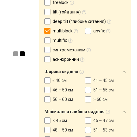
freelock
tilt (гойдання)
deep tilt (глибоке хитання)
multiblock
anyfix
multifix
синхромеханізм
асинхронний
Ширина сидіння
≤ 40 см
41 – 45 см
46 – 50 см
51 – 55 см
56 – 60 см
> 60 см
Мінімальна глибина сидіння
< 45 см
45 – 47 см
48 – 50 см
51 – 53 см