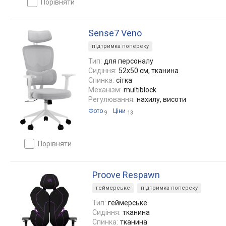
порівняти
Sense7 Veno
підтримка попереку
Тип:
для персоналу
Сидіння:
52x50 см, тканина
Спинка:
сітка
Механізм:
multiblock
Регулювання:
нахилу, висоти
Фото
Ціни
9
13
порівняти
Proove Respawn
геймерське
підтримка попереку
Тип:
геймерське
Сидіння:
тканина
Спинка:
тканина