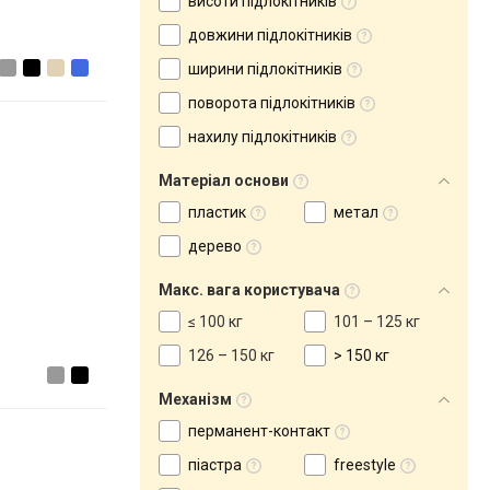
висоти підлокітників
довжини підлокітників
ширини підлокітників
поворота підлокітників
нахилу підлокітників
Матеріал основи
пластик
метал
дерево
Макс. вага користувача
≤ 100 кг
101 – 125 кг
126 – 150 кг
> 150 кг
Механізм
перманент-контакт
піастра
freestyle