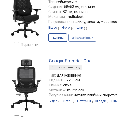
Тип:
геймерське
Сидіння:
58x53 см, тканина
Спинка:
82 см, тканина
Механізм:
multiblock
Регулювання:
нахилу, висоти, жорсткос
Відео
Фото
Ціни
2
14
26
тканина
шкірозамінник
порівняти
Cougar Speeder One
підтримка попереку
Тип:
для керівника
Сидіння:
52x53 см
Спинка:
сітка
Механізм:
multiblock
Регулювання:
нахилу, глибини, жорстко
Відео
Фото
Інструкції
Огляди
Цін
4
19
1
2