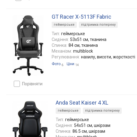
GT Racer X-5113F Fabric
геймерське
підтримка попереку
Тип:
геймерське
Сидіння:
53x51 см, тканина
Спинка:
84 см, тканина
Механізм:
multiblock
Регулювання:
нахилу, висоти, жорсткості
Фото
Ціни
6
14
порівняти
Anda Seat Kaiser 4 XL
геймерське
підтримка попереку
Тип:
геймерське
Сидіння:
54x51 см, шкірзам
Спинка:
86.5 см, шкірзам