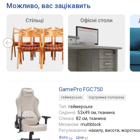
Можливо, вас зацікавить
GamePro FGC750
геймерське
підтримка попереку
Тип:
геймерське
Сидіння:
53x49 см, тканина
Спинка:
82 см, тканина
Механізм:
multiblock
Регулювання:
нахилу, висоти, жорсткос
Фото
Ціни
56
47