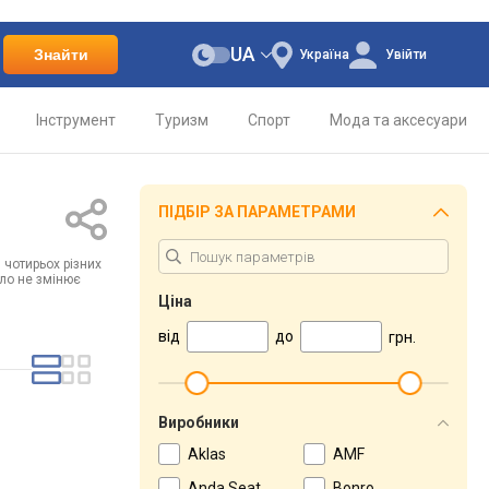
UA
Знайти
Україна
Увійти
Інструмент
Туризм
Спорт
Мода та аксесуари
ПІДБІР ЗА ПАРАМЕТРАМИ
 чотирьох різних
сло не змінює
Ціна
від
до
грн.
Виробники
Aklas
AMF
Anda Seat
Bonro