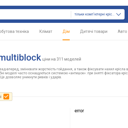
тільки комп'ютерні крісла
обутова техніка
Клімат
Дім
Дитячі товари
Авто
multiblock
ціни
на 311 моделей
ад-вперед, змінювати жорсткість гойдання, а також фіксувати нахил крісла в
бні моделі часто оснащуються системою «антишок»: при знятті фіксатора крі
 Це дозволяє уникнути ривків і ударів.
і
error