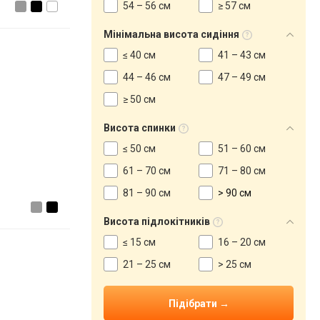
54 – 56 см
≥ 57 см
Мінімальна висота сидіння
≤ 40 см
41 – 43 см
44 – 46 см
47 – 49 см
≥ 50 см
Висота спинки
≤ 50 см
51 – 60 см
61 – 70 см
71 – 80 см
81 – 90 см
> 90 см
Висота підлокітників
≤ 15 см
16 – 20 см
21 – 25 см
> 25 см