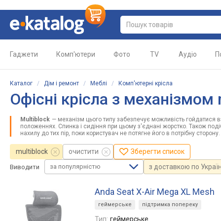
Гаджети
Комп'ютери
Фото
TV
Аудіо
П
Каталог
/
Дім і ремонт
/
Меблі
/
Комп'ютерні крісла
Офісні крісла з механізмом 
Multiblock
— механізм цього типу забезпечує можливість гойдатися вз
положеннях. Спинка і сидіння при цьому з'єднані жорстко. Також поді
нахилу до тих пір, поки користувач не потягне його в потрібну сторону.
multiblock
очистити
Зберегти список
за популярністю
з доставкою по Україн
Виводити
Anda Seat X-Air Mega XL Mesh
геймерське
підтримка попереку
Тип:
геймерське