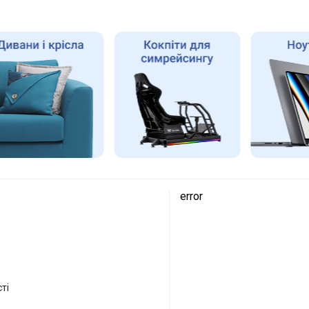
error
ті