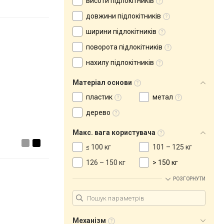
висоти підлокітників
довжини підлокітників
ширини підлокітників
поворота підлокітників
нахилу підлокітників
Матеріал основи
пластик
метал
дерево
Макс. вага користувача
≤ 100 кг
101 – 125 кг
126 – 150 кг
> 150 кг
РОЗГОРНУТИ
Механізм