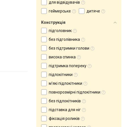
для відвідувачів
геймерське
дитяче
Конструкція
підголовник
без підголівника
без підтримки голови
висока спинка
підтримка попереку
підлокітники
м'які підлокітники
повнорозмірні підлокітники
без підлокітників
підставка для ніг
фіксація роликів