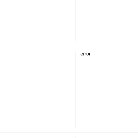
і
error