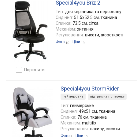
Special4you Briz 2
Тип:
для керівника та персоналу
Сидіння:
51.5x52.5 см, тканина
Спинка:
73.5 см, сітка
Механізм:
хитання
Регулювання:
висоти, жорсткості
Фото
Ціни
10
19
порівняти
Special4you StormRider
геймерське
підтримка попереку
Тип:
геймерське
Сидіння:
49x51 см, тканина
Спинка:
76 см, тканина
Механізм:
multifix
Регулювання:
нахилу, висоти
Фото
Ціни
2
12