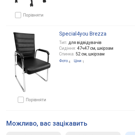
порівняти
Special4you Brezza
Тип:
для відвідувачів
Сидіння:
47ч47 см, шкірзам
Спинка:
52 см, шкірзам
Фото
Ціни
4
1
порівняти
Можливо, вас зацікавить