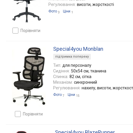
Регулювання:
висоти, жорсткості
Фото
Ціни
3
1
порівняти
Special4you Monblan
підтримка попереку
Тип:
для персоналу
Сидіння:
50x54 см, тканина
Спинка:
82 см, сітка
Механізм:
синхронний
Регулювання:
нахилу, висоти, жорсткост
Фото
Ціни
7
15
порівняти
Special4you BlazeRunner