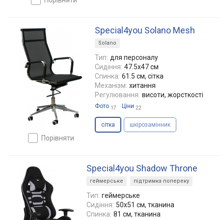
Special4you Solano Mesh
Solano
Тип:
для персоналу
Сидіння:
47.5x47 см
Спинка:
61.5 см, сітка
Механізм:
хитання
Регулювання:
висоти, жорсткості
Фото
Ціни
17
22
сітка
шкірозамінник
порівняти
Special4you Shadow Throne
геймерське
підтримка попереку
Тип:
геймерське
Сидіння:
50x51 см, тканина
Спинка:
81 см, тканина