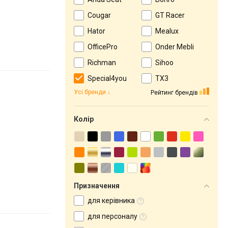
Cougar
GT Racer
Hator
Mealux
OfficePro
Onder Mebli
Richman
Sihoo
Special4you
ТX3
Усі бренди
Рейтинг брендів
Колір
Призначення
для керівника
для персоналу