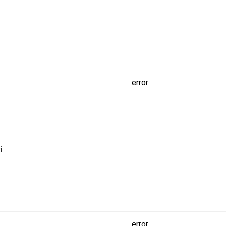
error
і
error