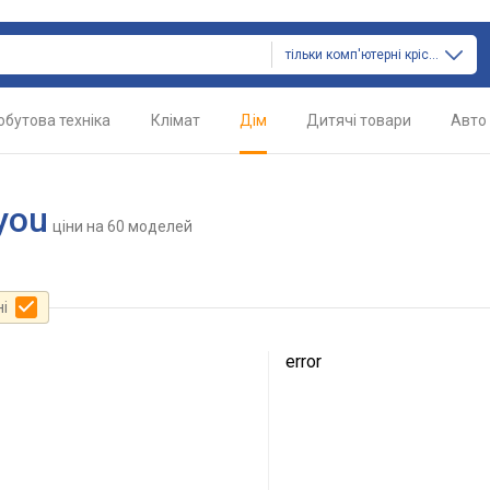
тільки комп'ютерні крісла
обутова техніка
Клімат
Дім
Дитячі товари
Авто
you
ціни
на 60 моделей
ні
error