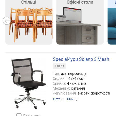
Special4you Solano 3 Mesh
Solano
Тип:
для персоналу
Сидіння:
47x47 см
Спинка:
47 см, сітка
Механізм:
хитання
Регулювання:
висоти, жорсткості
Фото
Ціни
16
17
порівняти