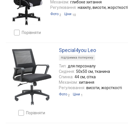
Механізм:
глибоке хитання
Регулювання:
нахилу, висоти, жорсткост
Фото
Ціни
2
10
порівняти
Special4you Leo
підтримка попереку
Тип:
для персоналу
Сидіння:
50x50 см, тканина
Спинка:
44 см, сітка
Механізм:
хитання
Регулювання:
висоти, жорсткості
Фото
Ціни
2
1
порівняти