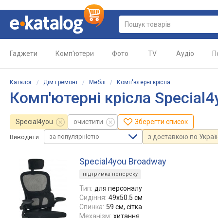
Гаджети
Комп'ютери
Фото
TV
Аудіо
П
Каталог
/
Дім і ремонт
/
Меблі
/
Комп'ютерні крісла
Комп'ютерні крісла Special4
Special4you
очистити
Зберегти список
за популярністю
з доставкою по Украї
Виводити
Special4you Broadway
підтримка попереку
Тип:
для персоналу
Сидіння:
49x50.5 см
Спинка:
59 см, сітка
Механізм:
хитання