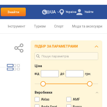
UA
Знайти
Україна
Увійти
Інструмент
Туризм
Спорт
Мода та аксесуари
ПІДБІР ЗА ПАРАМЕТРАМИ
Ціна
від
до
грн.
Виробники
Aklas
AMF
Anda Seat
Bonro