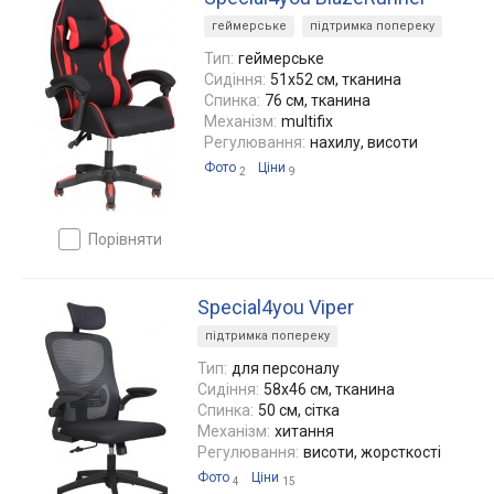
геймерське
підтримка попереку
Тип:
геймерське
Сидіння:
51x52 см, тканина
Спинка:
76 см, тканина
Механізм:
multifix
Регулювання:
нахилу, висоти
Фото
Ціни
2
9
порівняти
Special4you Viper
підтримка попереку
Тип:
для персоналу
Сидіння:
58x46 см, тканина
Спинка:
50 см, сітка
Механізм:
хитання
Регулювання:
висоти, жорсткості
Фото
Ціни
4
15