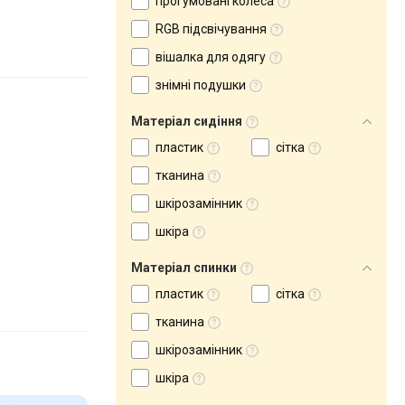
прогумовані колеса
RGB підсвічування
вішалка для одягу
знімні подушки
Матеріал сидіння
пластик
сітка
тканина
шкірозамінник
шкіра
Матеріал спинки
пластик
сітка
тканина
шкірозамінник
шкіра