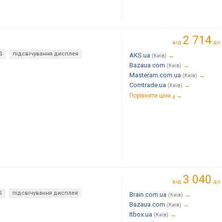
2 714
від
до
S
підсвічування дисплея
AKS.ua
→
(Київ)
Bazaua.com
→
(Київ)
Masteram.com.ua
→
(Київ)
Comtrade.ua
→
(Київ)
Порівняти ціни
→
4
3 040
від
до
S
підсвічування дисплея
Brain.com.ua
→
(Київ)
Bazaua.com
→
(Київ)
Itbox.ua
→
(Київ)