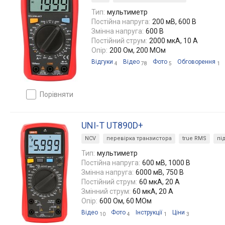
Тип:
мультиметр
Постійна напруга:
200 мВ, 600 В
Змінна напруга:
600 В
Постійний струм:
2000 мкА, 10 А
Опір:
200 Ом, 200 МОм
Відгуки
Відео
Фото
Обговорення
4
78
5
1
порівняти
UNI-T UT890D+
NCV
перевірка транзистора
true RMS
пі
Тип:
мультиметр
Постійна напруга:
600 мВ, 1000 В
Змінна напруга:
6000 мВ, 750 В
Постійний струм:
60 мкА, 20 А
Змінний струм:
60 мкА, 20 А
Опір:
600 Ом, 60 МОм
Відео
Фото
Інструкції
Ціни
10
4
1
3