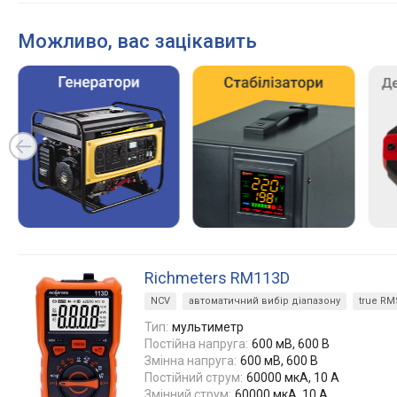
Можливо, вас зацікавить
Richmeters RM113D
NCV
автоматичний вибір діапазону
true RM
Тип:
мультиметр
Постійна напруга:
600 мВ, 600 В
Змінна напруга:
600 мВ, 600 В
Постійний струм:
60000 мкА, 10 А
Змінний струм:
60000 мкА, 10 А