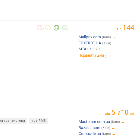
144
від
0
0
1
0
Mallprix.com
→
(Київ)
FOXTROT.UA
→
(Київ)
MTA.ua
→
(Київ)
Порівняти ціни
→
3
5 710
від
до
ка транзистора
true RMS
Masteram.com.ua
→
(Київ)
Bazaua.com
→
(Київ)
Comtrade.ua
→
(Київ)