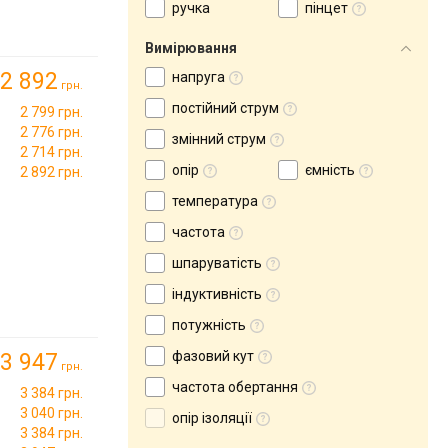
ручка
пінцет
Вимірювання
2 892
напруга
грн.
постійний струм
2 799 грн.
2 776 грн.
змінний струм
2 714 грн.
опір
ємність
2 892 грн.
температура
частота
шпаруватість
індуктивність
потужність
фазовий кут
3 947
грн.
частота обертання
3 384 грн.
3 040 грн.
опір ізоляції
3 384 грн.