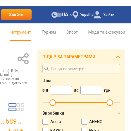
UA
Знайти
Україна
Увійти
Інструмент
Туризм
Спорт
Мода та аксесуари
ПІДБІР ЗА ПАРАМЕТРАМИ
опір). Втім,
ід кліщів
 сигналу на
Ціна
и рівня дитячого
від
до
грн.
Виробники
689
Accta
ANENG
до
грн.
664 грн.
BAKKU
Fluke