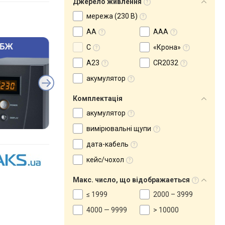
Джерело живлення
мережа (230 В)
AA
AAA
С
«Крона»
A23
CR2032
акумулятор
Комплектація
акумулятор
вимірювальні щупи
дата-кабель
кейс/чохол
Макс. число, що відображаеться
≤ 1999
2000 – 3999
4000 — 9999
> 10000