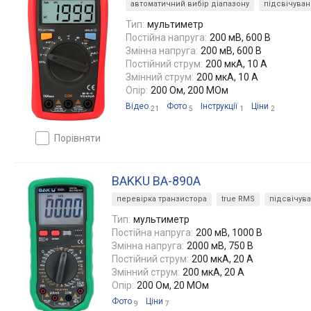
автоматичний вибір діапазону
підсвічува
Тип:
мультиметр
Постійна напруга:
200 мВ, 600 В
Змінна напруга:
200 мВ, 600 В
Постійний струм:
200 мкА, 10 А
Змінний струм:
200 мкА, 10 А
Опір:
200 Ом, 200 МОм
Відео
Фото
Інструкції
Ціни
21
5
1
2
порівняти
BAKKU BA-890A
перевірка транзистора
true RMS
підсвічув
Тип:
мультиметр
Постійна напруга:
200 мВ, 1000 В
Змінна напруга:
2000 мВ, 750 В
Постійний струм:
200 мкА, 20 А
Змінний струм:
200 мкА, 20 А
Опір:
200 Ом, 20 МОм
Фото
Ціни
9
7