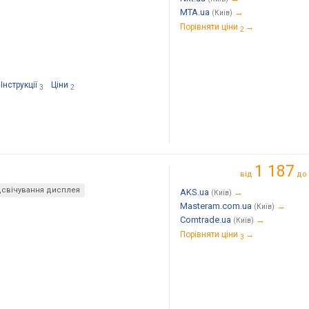
MTA.ua
→
(Київ)
Порівняти ціни
→
2
Інструкції
Ціни
3
2
1 187
від
до
дсвічування дисплея
AKS.ua
→
(Київ)
Masteram.com.ua
→
(Київ)
Comtrade.ua
→
(Київ)
Порівняти ціни
→
3