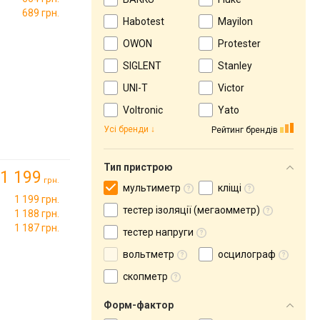
689 грн.
Habotest
Mayilon
OWON
Protester
SIGLENT
Stanley
UNI-T
Victor
Voltronic
Yato
Усі бренди
Рейтинг брендів
Тип пристрою
1 199
грн.
мультиметр
кліщі
1 199 грн.
тестер ізоляції (мегаомметр)
1 188 грн.
1 187 грн.
тестер напруги
вольтметр
осцилограф
скопметр
Форм-фактор