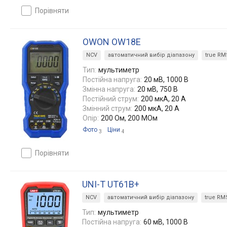
порівняти
OWON OW18E
NCV
автоматичний вибір діапазону
true RM
Тип:
мультиметр
Постійна напруга:
20 мВ, 1000 В
Змінна напруга:
20 мВ, 750 В
Постійний струм:
200 мкА, 20 А
Змінний струм:
200 мкА, 20 А
Опір:
200 Ом, 200 МОм
Фото
Ціни
3
4
порівняти
UNI-T UT61B+
NCV
автоматичний вибір діапазону
true RM
Тип:
мультиметр
Постійна напруга:
60 мВ, 1000 В