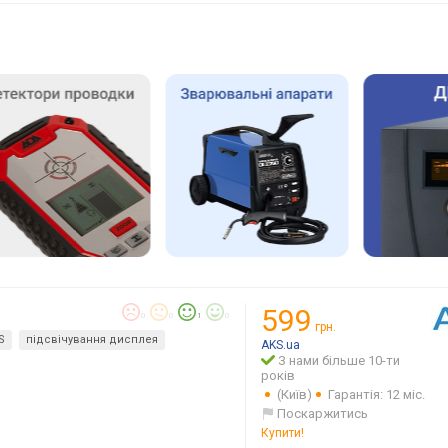
599
0
0
1
0
грн.
S
підсвічування дисплея
AKS.ua
З нами більше 10-ти
років
(Київ)
Гарантія: 12 міс.
Поскаржитись
Купити!