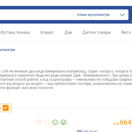
тільки мультиметри
обутова техніка
Клімат
Дім
Дитячі товари
Авто
ьтиметри
собі як мінімум два види вимірювань (наприклад, струм і напруга, напруга та 
имувати практично будь-які види вимірів (див. «Вимірювання»). При цьому в
нтактний спосіб роботи, а від осцилографа — неможливістю побудови графіка
ися від моделі до моделі — від найпростіших тестерів, розрахованих на схем
стю функцій і високою точністю.
і
664
від
0
0
2
2
Nkt.ua
→
(Київ)