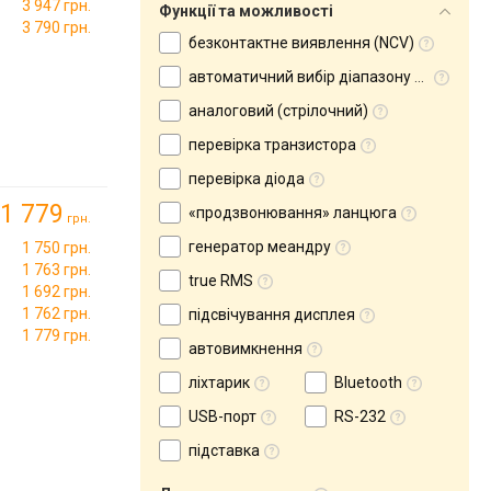
3 947 грн.
Функції та можливості
3 790 грн.
безконтактне виявлення (NCV)
автоматичний вибір діапазону вимірювання
аналоговий (стрілочний)
перевірка транзистора
перевірка діода
1 779
«продзвонювання» ланцюга
грн.
генератор меандру
1 750 грн.
1 763 грн.
true RMS
1 692 грн.
1 762 грн.
підсвічування дисплея
1 779 грн.
автовимкнення
ліхтарик
Bluetooth
USB-порт
RS-232
підставка