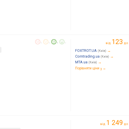
123
від
до
0
0
1
0
FOXTROT.UA
→
(Київ)
Comtrading.ua
→
(Київ)
MTA.ua
→
(Київ)
Порівняти ціни
→
3
1 249
від
до