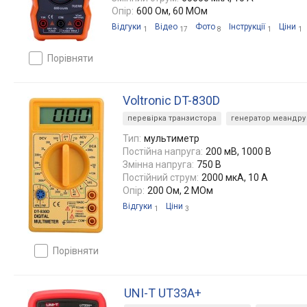
Опір:
600 Ом, 60 МОм
Відгуки
Відео
Фото
Інструкції
Ціни
1
17
8
1
1
порівняти
Voltronic DT-830D
перевірка транзистора
генератор меандру
Тип:
мультиметр
Постійна напруга:
200 мВ, 1000 В
Змінна напруга:
750 В
Постійний струм:
2000 мкА, 10 А
Опір:
200 Ом, 2 МОм
Відгуки
Ціни
1
3
порівняти
UNI-T UT33A+