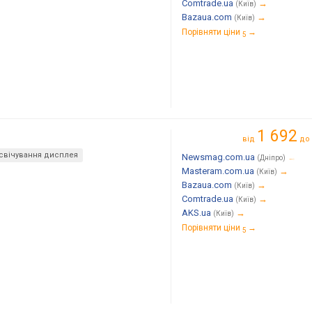
Comtrade.ua
→
(Київ)
Bazaua.com
→
(Київ)
Порівняти ціни
→
5
1 692
від
до
свічування дисплея
Newsmag.com.ua
→
(Дніпро)
Masteram.com.ua
→
(Київ)
Bazaua.com
→
(Київ)
Comtrade.ua
→
(Київ)
AKS.ua
→
(Київ)
Порівняти ціни
→
5