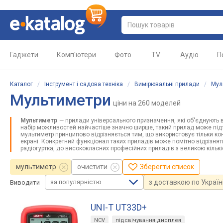
Гаджети
Комп'ютери
Фото
TV
Аудіо
П
Каталог
/
Інструмент і садова техніка
/
Вимірювальні прилади
/
Мул
Мультиметри
ціни
на 260 моделей
Мультиметр
— прилади універсального призначення, які об'єднують в 
набір можливостей найчастіше значно ширше, такий прилад може підтр
мультиметр принципово відрізняється тим, що використовує тільки ко
екрані. Конкретний функціонал таких приладів може помітно відрізнят
радіогуртка, до висококласних професійних приладів з великою кількі
мультиметр
очистити
Зберегти список
за популярністю
з доставкою по Україн
Виводити
UNI-T UT33D+
NCV
підсвічування дисплея