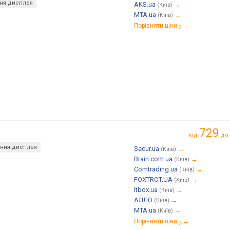
ння дисплея
AKS.ua
→
(Київ)
MTA.ua
→
(Київ)
Порівняти ціни
→
2
729
від
до
ання дисплея
Secur.ua
→
(Київ)
Brain.com.ua
→
(Київ)
Comtrading.ua
→
(Київ)
FOXTROT.UA
→
(Київ)
Itbox.ua
→
(Київ)
АЛЛО
→
(Київ)
MTA.ua
→
(Київ)
Порівняти ціни
→
7