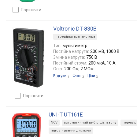
порівняти
Voltronic DT-830B
перевірка транзистора
Тип:
мультиметр
Постійна напруга:
200 мВ, 1000 В
Змінна напруга:
750 В
Постійний струм:
200 мкА, 10 А
Опір:
200 Ом, 2 МОм
Відгуки
Фото
Ціни
1
3
3
порівняти
UNI-T UT161E
NCV
автоматичний вибір діапазону
перевір
підсвічування дисплея