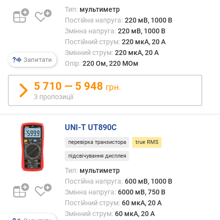
н
Тип:
мультиметр
а
Постійна напруга:
220 мВ, 1000 В
п
Змінна напруга:
220 мВ, 1000 В
р
Постійний струм:
220 мкА, 20 А
у
Змінний струм:
220 мкА, 20 А
Запитати
г
Опір:
220 Ом, 220 МОм
а
м
5 710 — 5 948
грн.
і
3 пропозиції
н
.
(
UNI-T UT890C
м
В
перевірка транзистора
true RMS
)
підсвічування дисплея
Тип:
мультиметр
п
Постійна напруга:
600 мВ, 1000 В
о
Змінна напруга:
6000 мВ, 750 В
с
Постійний струм:
60 мкА, 20 А
т
Змінний струм:
60 мкА, 20 А
і