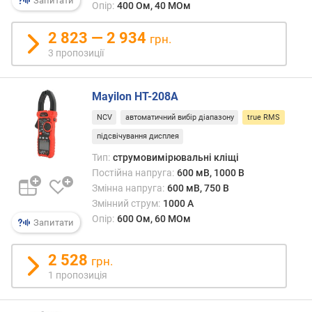
Запитати
Опір:
400 Ом, 40 МОм
м
а
2 823 — 2 934
к
грн.
с
3 пропозиції
.
(
А
Mayilon HT-208A
)
NCV
автоматичний вибір діапазону
true RMS
о
підсвічування дисплея
п
Тип:
струмовимірювальні кліщі
і
Постійна напруга:
600 мВ, 1000 В
р
Змінна напруга:
600 мВ, 750 В
м
Змінний струм:
1000 А
і
Опір:
600 Ом, 60 МОм
Запитати
н
.
(
2 528
грн.
О
1 пропозиція
м
)