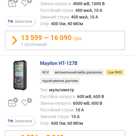
Змінна напруга:
4000 мВ, 1000 В
о
Постійний струм:
400 мкА, 10 А
з
к
Змінний струм:
400 мкА, 10 А
Запитати
р
Опір:
400 Ом, 40 МОм
и
т
13 599 — 16 090
грн.
т
7 пропозицій
я
г
у
Mayilon HT-127B
б
NCV
автоматичний вибір діапазону
true RMS
о
к
підсвічування дисплея
(
Тип:
мультиметр
м
Постійна напруга:
600 мВ, 600 В
м
Змінна напруга:
6000 мВ, 600 В
)
Постійний струм:
10 А
Змінний струм:
10 А
м
Запитати
Опір:
600 Ом, 60 МОм
а
к