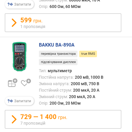
синус
о
Запитати
чи
Опір:
600 Ом, 60 МОм
ю
ні.
д
599
грн.
о
1 пропозиція
д
а
в
BAKKU BA-890A
а
н
перевірка транзистора
true RMS
н
підсвічування дисплея
я
Тип:
мультиметр
Постійна напруга:
200 мВ, 1000 В
з
а
Змінна напруга:
2000 мВ, 750 В
к
Постійний струм:
200 мкА, 20 А
і
Змінний струм:
200 мкА, 20 А
Запитати
л
Опір:
200 Ом, 20 МОм
ь
к
729 — 1 400
грн.
і
7 пропозицій
с