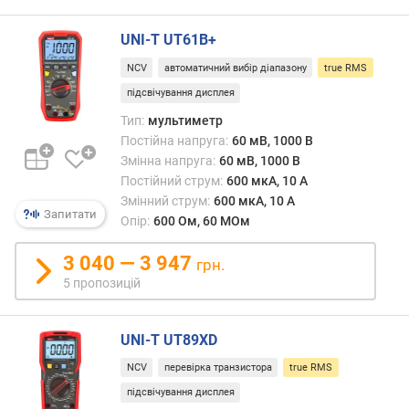
р
практ
о
такий
UNI-T UT61B+
г
ідеал
и
NCV
автоматичний вибір діапазону
true RMS
зустр
х
рідко,
підсвічування дисплея
і
Тип:
мультиметр
в
через
Постійна напруга:
60 мВ, 1000 В
і
спот
д
Змінна напруга:
60 мВ, 1000 В
в
д
Постійний струм:
600 мкА, 10 А
мере
о
Змінний струм:
600 мкА, 10 А
похи
Запитати
р
Опір:
600 Ом, 60 МОм
вимір
о
клас
г
3 040 — 3 947
спос
грн.
и
може
5 пропозицій
х
досяг
д
40
о
UNI-T UT89XD
–
д
50%.
NCV
перевірка транзистора
true RMS
е
Моде
ш
підсвічування дисплея
з