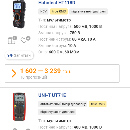
Habotest HT118D
о
NCV
true RMS
підсвічування дисплея
п
і
Тип:
мультиметр
р
Постійна напруга:
600 мВ, 1000 В
м
Змінна напруга:
750 В
а
Постійний струм:
60 мкА, 10 А
к
Змінний струм:
10 А
с
Опір:
600 Ом, 60 МОм
.
Запитати
(
М
1 602 — 3 239
грн.
О
10 пропозицій
м
)
UNI-T UT71E
м
а
автоматичний вибір діапазону
true RMS
к
підсвічування дисплея
с
Тип:
мультиметр
.
Постійна напруга:
400 мВ, 1000 В
р