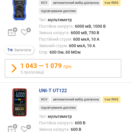
.
NCV
автоматичний вибір діапазону
true RMS
(
підсвічування дисплея
В
)
Тип:
мультиметр
Постійна напруга:
6000 мВ, 1000 В
п
Змінна напруга:
6000 мВ, 750 В
о
Постійний струм:
600 мкА, 10 А
с
Змінний струм:
600 мкА, 10 А
т
Запитати
Опір:
600 Ом, 60 МОм
і
й
1 043 — 1 079
грн.
н
3 пропозиції
и
й
с
UNI-T UT122
т
р
NCV
автоматичний вибір діапазону
true RMS
у
підсвічування дисплея
м
Тип:
мультиметр
м
Постійна напруга:
600 В
і
н
Змінна напруга:
600 В