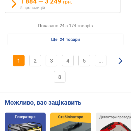
1 884 — 3 249
грн.
с
5 пропозицій
.
д
і
Показано 24 з 174 товарів
а
м
е
ще
24
товари
т
р
п
1
2
3
4
5
...
р
о
в
8
і
д
н
и
Можливо, вас зацікавить
к
а
(
м
м