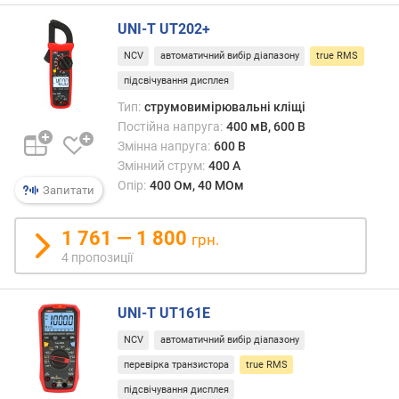
т
ю
UNI-T UT202+
п
NCV
автоматичний вибір діапазону
true RMS
р
о
підсвічування дисплея
п
Тип:
струмовимірювальні кліщі
о
Постійна напруга:
400 мВ, 600 В
з
Змінна напруга:
600 В
и
Змінний струм:
400 А
ц
Опір:
400 Ом, 40 МОм
і
Запитати
й
1 761 — 1 800
грн.
4 пропозиції
п
о
с
UNI-T UT161E
т
і
NCV
автоматичний вибір діапазону
й
перевірка транзистора
true RMS
н
підсвічування дисплея
а