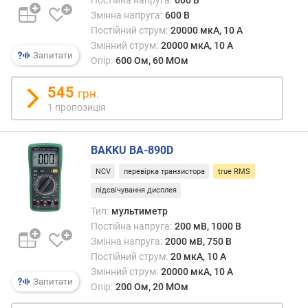
Постійна напруга:
600 В
%
Змінна напруга:
600 В
)
Постійний струм:
20000 мкА, 10 А
Змінний струм:
20000 мкА, 10 А
з
Запитати
Опір:
600 Ом, 60 МОм
м
і
545
грн.
н
1 пропозиція
н
а
н
BAKKU BA-890D
а
п
NCV
перевірка транзистора
true RMS
р
підсвічування дисплея
у
Тип:
мультиметр
г
Постійна напруга:
200 мВ, 1000 В
а
м
Змінна напруга:
2000 мВ, 750 В
і
Постійний струм:
20 мкА, 10 А
н
Змінний струм:
20000 мкА, 10 А
Запитати
.
Опір:
200 Ом, 20 МОм
(