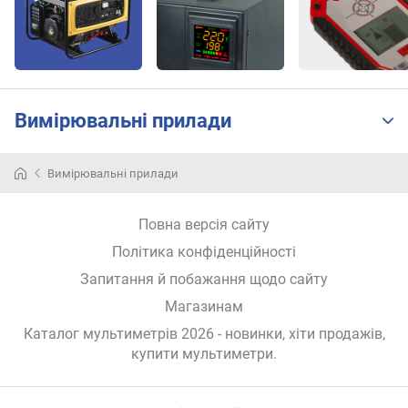
)
д
і
а
г
Вимірювальні прилади
о
н
а
Вимірювальні прилади
л
ь
Повна версія сайту
д
и
Політика конфіденційності
с
Запитання й побажання щодо сайту
п
л
Магазинам
е
Каталог мультиметрів 2026 - новинки, хіти продажів,
я
купити мультиметри
.
(
"
)