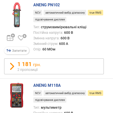
ч
ANENG PN102
н
і
NCV
автоматичний вибір діапазону
true RMS
с
підсвічування дисплея
т
ь
Тип:
струмовимірювальні кліщі
в
Постійна напруга:
600 В
и
Змінна напруга:
600 В
м
Змінний струм:
600 А
і
Опір:
60 МОм
Запитати
р
ю
1 181
в
грн.
а
2 пропозиції
н
н
я
ANENG M118A
(
NCV
автоматичний вибір діапазону
true RMS
V
підсвічування дисплея
⁻
)
Тип:
мультиметр
(