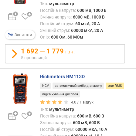
е
True
Тип:
мультиметр
в
RMS
Постійна напруга:
600 мВ, 1000 В
и
позба
Змінна напруга:
6000 мВ, 1000 В
х
цього
Постійний струм:
60 мкА, 20 А
недол
Змінний струм:
60000 мкА, 20 А
з
такий
Запитати
Опір:
600 Ом, 60 МОм
а
прил
в
буде
1 692 — 1 779
і
грн.
визн
д
5 пропозицій
сере
г
(сере
у
потуж
Richmeters RM113D
к
змінн
а
струм
NCV
автоматичний вибір діапазону
true RMS
м
неза
підсвічування дисплея
и
від
4.0 /
1
відгук
того,
з
Тип:
мультиметр
чи
а
Постійна напруга:
600 мВ, 600 В
відпо
д
Змінна напруга:
600 мВ, 600 В
він
а
Постійний струм:
60000 мкА, 10 А
ідеал
т
Змінний струм:
60000 мкА, 10 А