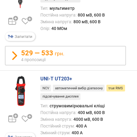
і
Тип:
мультиметр
н
Постійна напруга:
800 мВ, 600 В
.
Змінна напруга:
800 мВ, 600 В
(
Опір:
40 МОм
м
Запитати
к
А
)
529 — 533
грн.
4 пропозиції
з
м
і
UNI-T UT203+
н
н
NCV
автоматичний вибір діапазону
true RMS
и
підсвічування дисплея
й
Тип:
струмовимірювальні кліщі
с
Постійна напруга:
400 мВ, 600 В
т
Змінна напруга:
4000 мВ, 600 В
р
Постійний струм:
400 А
у
Змінний струм:
400 А
м