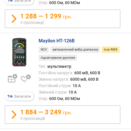
Запитати
й
Опір:
600 Ом, 60 МОм
н
а
1 288 — 1 299
грн.
н
3 пропозиції
а
п
р
Mayilon HT-126B
у
NCV
автоматичний вибір діапазону
true RMS
г
а
підсвічування дисплея
м
Тип:
мультиметр
а
Постійна напруга:
600 мВ, 600 В
к
Змінна напруга:
6000 мВ, 600 В
с
Постійний струм:
10 А
.
Змінний струм:
10 А
(
Запитати
Опір:
600 Ом, 60 МОм
В
)
1 884 — 3 249
грн.
5 пропозицій
т
о