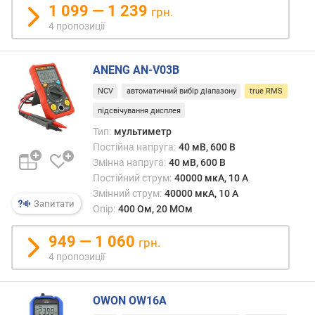
м
1 099 — 1 239
грн.
В
4 пропозиції
)
з
ANENG AN-V03B
м
NCV
автоматичний вибір діапазону
true RMS
і
н
підсвічування дисплея
н
Тип:
мультиметр
а
Постійна напруга:
40 мВ, 600 В
н
Змінна напруга:
40 мВ, 600 В
а
Постійний струм:
40000 мкА, 10 А
п
Змінний струм:
40000 мкА, 10 А
р
Запитати
Опір:
400 Ом, 20 МОм
у
г
949 — 1 060
а
грн.
м
4 пропозиції
а
к
OWON OW16A
с