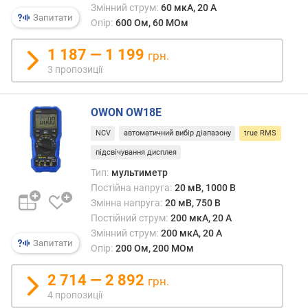
змін
Змінний струм:
60 мкА, 20 А
р
струм
Запитати
Опір:
600 Ом, 60 МОм
н
Без
і
функц
1 187 — 1 199
с
грн.
True
т
3 пропозиції
RMS
ю
точн
вимір
в
OWON OW18E
потуж
і
можл
NCV
автоматичний вибір діапазону
true RMS
д
лише
підсвічування дисплея
д
в
е
Тип:
мультиметр
тому
ш
випад
Постійна напруга:
20 мВ, 1000 В
е
якщо
Змінна напруга:
20 мВ, 750 В
в
напру
Постійний струм:
200 мкА, 20 А
и
має
Змінний струм:
200 мкА, 20 А
х
Запитати
форм
Опір:
200 Ом, 200 МОм
д
ідеал
о
синус
2 714 — 2 892
грн.
д
Одна
4 пропозиції
о
на