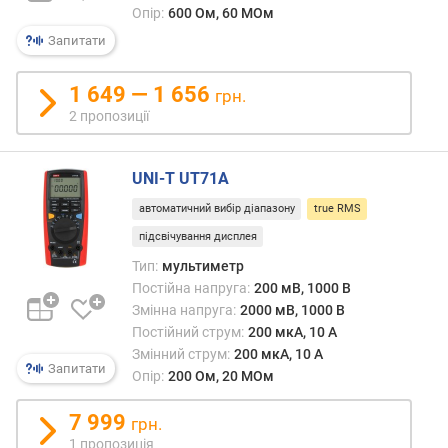
.
Опір:
600 Ом, 60 МОм
(
Запитати
м
к
1 649 — 1 656
грн.
А
2 пропозиції
)
п
UNI-T UT71A
о
с
автоматичний вибір діапазону
true RMS
т
підсвічування дисплея
і
й
Тип:
мультиметр
н
Постійна напруга:
200 мВ, 1000 В
и
Змінна напруга:
2000 мВ, 1000 В
й
Постійний струм:
200 мкА, 10 А
с
Змінний струм:
200 мкА, 10 А
т
Запитати
Опір:
200 Ом, 20 МОм
р
у
7 999
грн.
м
1 пропозиція