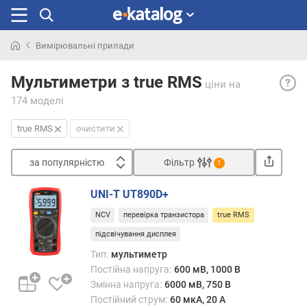
Вимірювальні прилади
Шукали
True
раніше
Мультиметри з true RMS
ціни
на
RMS
174 моделі
— да
функц
true RMS
очистити
дозв
прил
за популярністю
Фільтр
макс
1
точн
Сортувати
замір
UNI-T UT890D+
з
потуж
NCV
перевірка транзистора
true RMS
а
(див.
п
підсвічування дисплея
«Вим
о
під
Тип:
мультиметр
п
час
Постійна напруга:
600 мВ, 1000 В
у
робо
Змінна напруга:
6000 мВ, 750 В
л
зі
Постійний струм:
60 мкА, 20 А
я