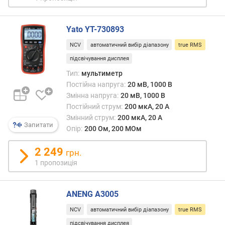
м
а
к
Yato YT-730893
с
.
NCV
автоматичний вибір діапазону
true RMS
(
підсвічування дисплея
А
Тип:
мультиметр
)
Постійна напруга:
20 мВ, 1000 В
Змінна напруга:
20 мВ, 1000 В
з
Постійний струм:
200 мкА, 20 А
м
і
Змінний струм:
200 мкА, 20 А
Запитати
н
Опір:
200 Ом, 200 МОм
н
и
2 249
грн.
й
1 пропозиція
с
т
р
ANENG A3005
у
NCV
автоматичний вибір діапазону
true RMS
м
м
підсвічування дисплея