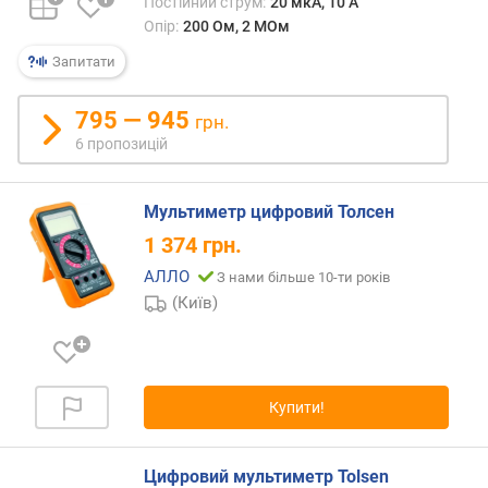
в
Постійний струм:
20 мкА, 10 А
и
Опір:
200 Ом, 2 МОм
х
Запитати
з
а
795 — 945
грн.
в
6 пропозицій
і
д
г
Мультиметр цифровий Толсен
у
1 374
грн.
к
а
АЛЛО
З нами більше 10-ти років
м
(Київ)
и
з
а
Купити!
д
а
т
Цифровий мультиметр Tolsen
о