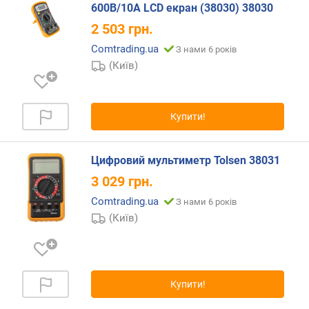
600В/10А LCD екран (38030) 38030
ю
д
2 503
грн.
о
Comtrading.ua
З нами 6 років
д
(Київ)
а
в
а
н
Купити!
н
я
Цифровий мультиметр Tolsen 38031
з
3 029
грн.
а
к
Comtrading.ua
З нами 6 років
і
(Київ)
л
ь
к
і
с
Купити!
т