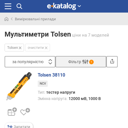
Вимірювальні прилади
Шукали
раніше
Мультиметри Tolsen
ціни
на 7 моделей
Tolsen
очистити
за популярністю
Фільтр
1
Сортувати
Tolsen 38110
з
NCV
а
п
Тип:
тестер напруги
о
Змінна напруга:
12000 мВ, 1000 В
п
у
л
я
р
Запитати