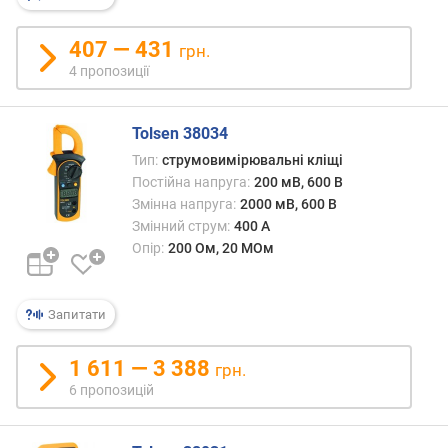
н
і
407 — 431
грн.
с
4 пропозиції
т
ю
Tolsen 38034
в
Тип:
струмовимірювальні кліщі
і
Постійна напруга:
200 мВ, 600 В
д
д
Змінна напруга:
2000 мВ, 600 В
е
Змінний струм:
400 А
ш
Опір:
200 Ом, 20 МОм
е
в
и
Запитати
х
д
1 611 — 3 388
грн.
о
6 пропозицій
д
о
р