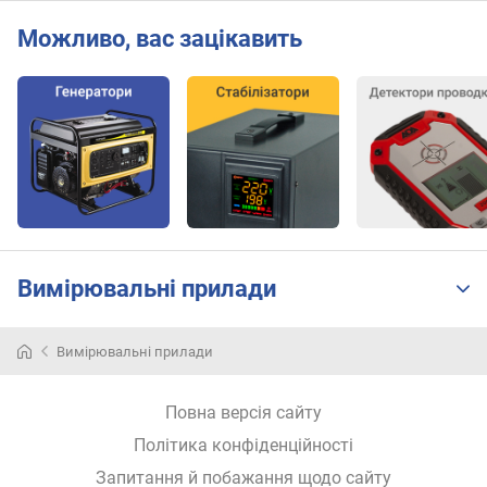
ю
п
Можливо, вас зацікавить
р
о
п
о
з
и
ц
і
й
Вимірювальні прилади
п
о
с
Вимірювальні прилади
т
і
Повна версія сайту
й
н
Політика конфіденційності
а
Запитання й побажання щодо сайту
н