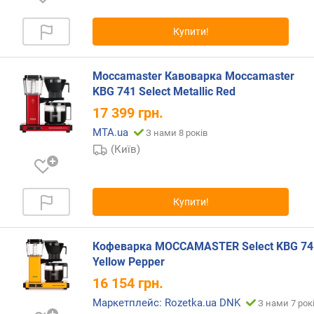
д
л
Купити!
я
в
о
Moccamaster Кавоварка Moccamaster
д
KBG 741 Select Metallic Red
и
17 399
грн.
(
л
MTA.ua
З нами 8 років
)
(Київ)
о
б
'
Купити!
є
м
к
Кофеварка MOCCAMASTER Select KBG 74
а
Yellow Pepper
в
16 154
грн.
о
Маркетплейс: Rozetka.ua DNK
м
З нами 7 рок