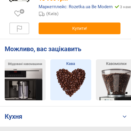
т
е
Маркетплейс: Rozetka.ua Be Modern
З нами
й
(Київ)
н
е
Купити!
р
д
л
Можливо, вас зацікавить
я
г
у
щ
і
(
п
о
р
ц
і
Кухня
й
)