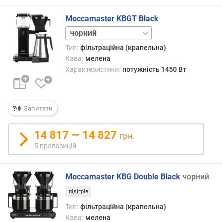
о
р
Moccamaster KBGT Black
о
білий
г
нержавіюча
и
Тип:
фільтраційна (крапельна)
сталь
х
Кава:
мелена
Характеристики:
потужність 1450 Вт
в
і
д
д
Запитати
о
р
14 817 — 14 827
о
грн.
г
5 пропозицій
и
х
д
Moccamaster KBG Double Black
чорний
о
підігрів
д
Тип:
фільтраційна (крапельна)
е
Кава:
мелена
ш