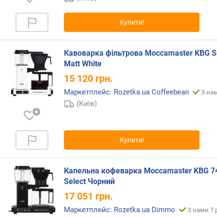
л
о
Купити!
к
а
(
Кавоварка фільтрова Moccamaster KBG S
л
Matt White
)
15 120
грн.
т
Маркетплейс: Rozetka.ua Coffeebean
З нам
и
(Київ)
с
к
(
Купити!
б
а
р
Капельна кофеварка Moccamaster KBG 7
)
Select Чорний
м
17 051
грн.
а
Маркетплейс: Rozetka.ua Dimmo
З нами 7 
к