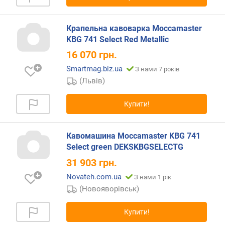
в
к
о
Крапельна кавоварка Moccamaster
р
KBG 741 Select Red Metallic
и
16 070
грн.
с
т
Smartmag.biz.ua
З нами 7 років
у
(Львів)
в
а
Купити!
ч
а
Кавомашина Moccamaster KBG 741
к
Select green DEKSKBGSELECTG
е
31 903
грн.
р
у
Novateh.com.ua
З нами 1 рік
в
(Новояворівськ)
а
н
Купити!
н