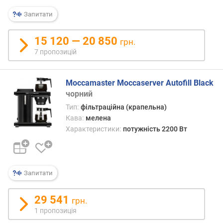
я
нержавіюча
р
Запитати
сталь
н
оливковий
і
15 120 — 20 850
оранжевий
грн.
с
пісочний
7 пропозицій
т
салатовий
ю
сріблястий
сірий
Moccamaster Moccaserver Autofill Black
в
хром
чорний
і
червоний
Тип:
фільтраційна (крапельна)
д
чорний
д
Кава:
мелена
е
Характеристики:
потужність 2200 Вт
ш
е
в
и
Запитати
х
д
29 541
грн.
о
1 пропозиція
д