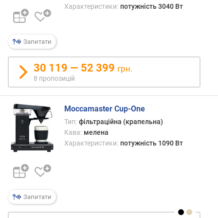
е
Характеристики:
потужність 3040 Вт
в
и
х
Запитати
з
30 119 — 52 399
а
грн.
в
8 пропозицій
і
д
г
Moccamaster Cup-One
у
Тип:
фільтраційна (крапельна)
к
Кава:
мелена
а
Характеристики:
потужність 1090 Вт
м
и
з
а
Запитати
д
а