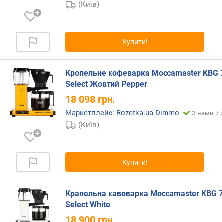
(Київ)
с
.
в
и
Купити!
с
о
т
Кропельне кофеварка Moccamaster KBG 
а
Select Жовтий Pepper
ч
18 098
грн.
а
ш
Маркетплейс: Rozetka.ua Dimmo
З нами 7 
к
(Київ)
и
(
м
м
Купити!
)
к
Крапельна кавоварка Moccamaster KBG 
о
Select White
н
18 900
грн.