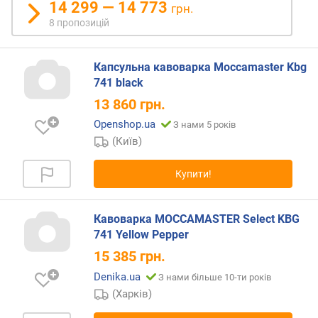
т
14 299 — 14 773
грн.
о
8 пропозицій
ю
д
о
Капсульна кавоварка Moccamaster Kbg
д
741 black
а
13 860
грн.
в
а
Openshop.ua
З нами 5 років
н
(Київ)
н
я
Купити!
з
а
Кавоварка MOCCAMASTER Select KBG
к
741 Yellow Pepper
і
15 385
грн.
л
ь
Denika.ua
З нами більше 10-ти років
к
(Харків)
і
с