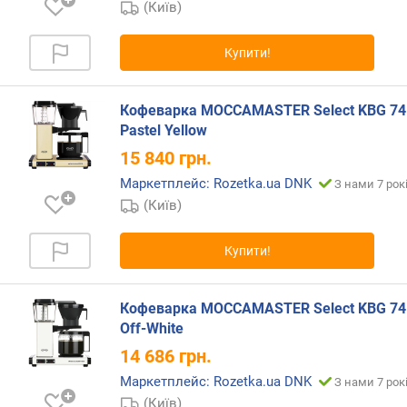
о
(Київ)
л
к
Купити!
и
(
г
Кофеварка MOCCAMASTER Select KBG 74
)
Pastel Yellow
15 840
грн.
р
е
Маркетплейс: Rozetka.ua DNK
З нами 7 рок
з
(Київ)
е
р
Купити!
в
у
а
Кофеварка MOCCAMASTER Select KBG 74
р
Off-White
д
л
14 686
грн.
я
Маркетплейс: Rozetka.ua DNK
З нами 7 рок
м
(Київ)
о