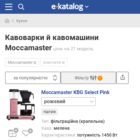
Кухня
Шукали
раніше
Кавоварки й кавомашини
Moccamaster
ціни
на 21 модель
Moccamaster
очистити
за популярністю
Фільтр
1
Сортувати
Moccamaster KBG Select Pink
з
бежевий
а
бордовий
п
підігрів
білий
о
бірюзовий
Тип:
фільтраційна (крапельна)
п
графіт
Кава:
мелена
у
золотистий
Характеристики:
потужність 1450 Вт
л
мідний