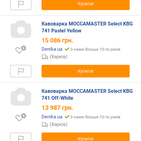
Купити!
т
ю
п
Кавоварка MOCCAMASTER Select KBG
р
741 Pastel Yellow
о
п
15 086
грн.
о
Denika.ua
З нами більше 10-ти років
з
(Харків)
и
ц
і
Купити!
й
Кавоварка MOCCAMASTER Select KBG
п
741 Off-White
р
13 987
грн.
о
Denika.ua
З нами більше 10-ти років
ф
і
(Харків)
л
і
Купити!