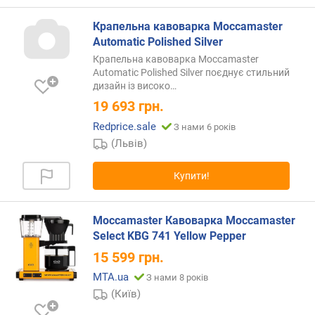
я
з
Крапельна кавоварка Moccamaster
і
Automatic Polished Silver
с
Крапельна кавоварка Moccamaster
м
Automatic Polished Silver поєднує стильний
а
дизайн із
високо…
р
т
19 693
грн.
ф
Redprice.sale
З нами 6 років
о
(Львів)
н
а
Купити!
р
е
Moccamaster Кавоварка Moccamaster
з
Select KBG 741 Yellow Pepper
е
р
15 599
грн.
в
MTA.ua
З нами 8 років
у
(Київ)
а
р