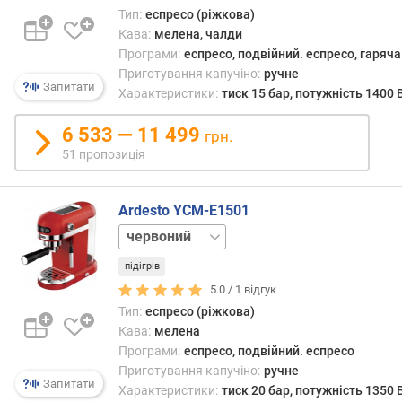
п
Тип:
еспресо (ріжкова)
о
Кава:
мелена, чалди
ж
Програми:
еспресо, подвійний. еспресо, гаряча
и
Приготування капучіно:
ручне
в
Запитати
Характеристики:
тиск 15 бар, потужність 1400 
а
н
6 533 — 11 499
а
грн.
п
51 пропозиція
о
т
Ardesto YCM-E1501
у
ж
білий
н
чорний
і
підігрів
с
5.0 /
1
відгук
т
Тип:
еспресо (ріжкова)
ь
Кава:
мелена
(
Програми:
еспресо, подвійний. еспресо
В
Приготування капучіно:
ручне
т
Запитати
Характеристики:
тиск 20 бар, потужність 1350 
)