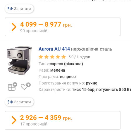
закрі
о
ріжок
Запитати
р
а
и
після
4 099 — 8 977
с
грн.
приго
т
90 пропозицій
—
у
очис
в
його.
а
Aurora AU 414
нержавіюча сталь
Це
ч
5.0 /
1
відгук
вима
а
певн
Тип:
еспресо (ріжкова)
нави
Кава:
мелена
к
і
Програми:
еспресо
е
може
Приготування капучіно:
ручне
р
вияв
Характеристики:
тиск 15 бар, потужність 850 В
у
доси
в
клоп
Запитати
а
для
н
непід
н
2 926 — 4 359
грн.
люди
я
17 пропозицій
З
з