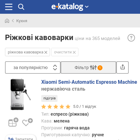
Кухня
Шукали
Еспре
раніше
Ріжкові кавоварки
ціни
на 365 моделей
(ріжк
— рі
ріжкова кавоварка
очистити
нази
еспре
за популярністю
Фільтр
каво
1
з
Сортувати
ручн
Xiaomi Semi-Automatic Espresso Machine
з
прин
нержавіюча сталь
а
робот
підігрів
п
о
5.0 /
1
відгук
Всі
п
еспре
Тип:
еспресо (ріжкова)
у
каво
Кава:
мелена
л
діють
Програми:
гаряча вода
я
за
Приготування капучіно:
ручне
р
Запитати