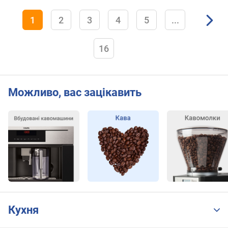
а
(
1
2
3
4
5
...
к
г
)
16
Можливо, вас зацікавить
Кухня