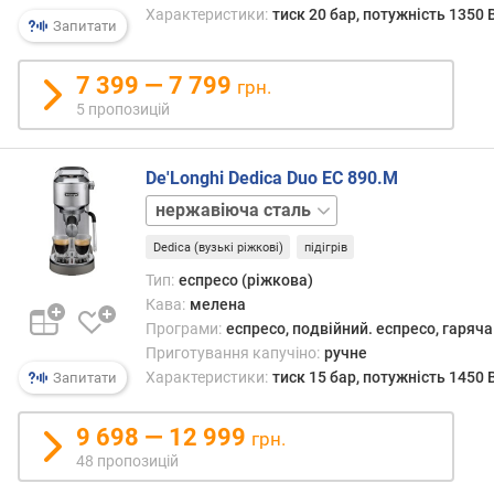
Характеристики:
тиск 20 бар, потужність 1350 
в
Запитати
и
с
7 399 — 7 799
грн.
о
5 пропозицій
т
а
ч
De'Longhi Dedica Duo EC 890.M
а
білий
ш
зелений
к
Dedica (вузькі ріжкові)
підігрів
и
(
Тип:
еспресо (ріжкова)
м
Кава:
мелена
м
Програми:
еспресо, подвійний. еспресо, гаряча
)
Приготування капучіно:
ручне
Характеристики:
тиск 15 бар, потужність 1450 
Запитати
к
о
9 698 — 12 999
н
грн.
т
48 пропозицій
е