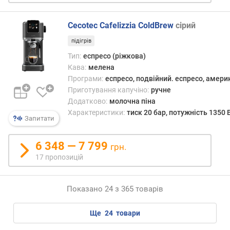
д
Cecotec Cafelizzia ColdBrew
сірий
о
в
підігрів
ж
Тип:
еспресо (ріжкова)
и
Кава:
мелена
н
Програми:
еспресо, подвійний. еспресо, амери
а
Приготування капучіно:
ручне
к
Додатково:
молочна піна
а
Характеристики:
тиск 20 бар, потужність 1350 
б
Запитати
е
л
6 348 — 7 799
грн.
ю
17 пропозицій
(
м
)
Показано 24 з 365 товарів
в
а
ще
24
товари
г