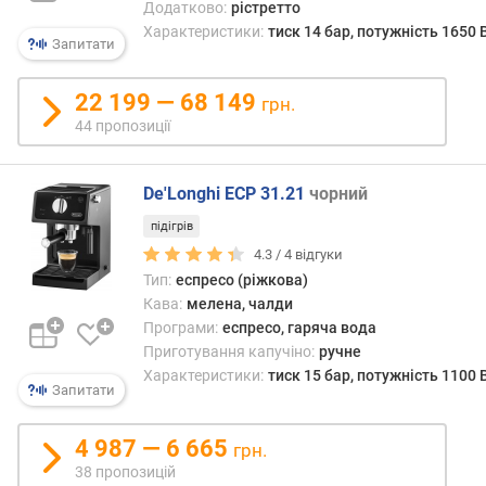
Додатково:
рістретто
г
Характеристики:
тиск 14 бар, потужність 1650 
Запитати
л
и
б
22 199 — 68 149
грн.
и
44 пропозиції
н
а
д
De'Longhi ECP 31.21
чорний
л
я
підігрів
м
4.3 /
4
відгуки
о
Тип:
еспресо (ріжкова)
н
Кава:
мелена, чалди
т
Програми:
еспресо, гаряча вода
а
Приготування капучіно:
ручне
ж
Характеристики:
тиск 15 бар, потужність 1100 
у
Запитати
(
м
4 987 — 6 665
грн.
м
38 пропозицій
)