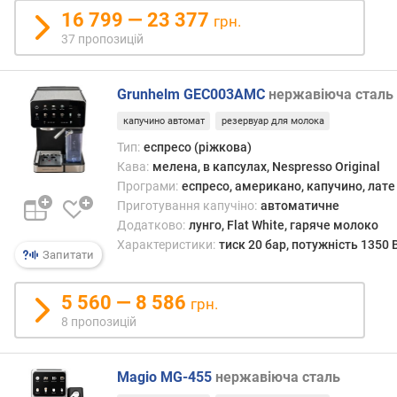
культ
ю
16 799 — 23 377
саме
грн.
д
з
37 пропозицій
о
нього
д
готує
а
Grunhelm GEC003AMC
нержавіюча сталь
більш
в
попу
а
капучино автомат
резервуар для молока
каво
н
Тип:
еспресо (ріжкова)
напої
н
Кава:
мелена, в капсулах, Nespresso Original
таких
я
як
Програми:
еспресо, американо, капучино, лате
амери
Приготування капучіно:
автоматичне
з
капу
Додатково:
лунго, Flat White, гаряче молоко
а
або
Характеристики:
тиск 20 бар, потужність 1350 
к
Запитати
лате.
і
л
Що
5 560 — 8 586
грн.
ь
стосу
8 пропозицій
к
ручно
і
прин
с
робот
Magio MG-455
нержавіюча сталь
т
то