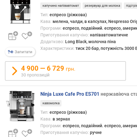
капучино напівавтомат
резервуар для молока
підігрі
в
Тип:
еспресо (ріжкова)
и
с
Кава:
мелена, чалди, в капсулах, Nespresso Ori
о
Програми:
еспресо, подвійний. еспресо, амери
т
Приготування капучіно:
напівавтоматичне
а
Додатково:
Long Black, молочна піна
д
Характеристики:
тиск 20 бар, потужність 3000 
Запитати
л
я
м
4 900 — 6 729
грн.
о
30 пропозицій
н
т
а
Ninja Luxe Cafe Pro ES701
нержавіюча ст
ж
кавомолка
у
(
Тип:
еспресо (ріжкова)
м
Кава:
в зернах
м
Програми:
еспресо, подвійний. еспресо, амери
)
Приготування капучіно:
ручне