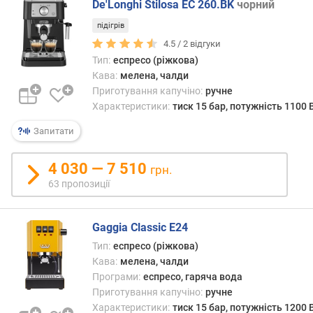
De'Longhi Stilosa EC 260.BK
чорний
о
холд
г
з
підігрів
и
меле
4.5 /
2
відгуки
х
каво
Тип:
еспресо (ріжкова)
Напій
Кава:
мелена, чалди
в
отри
Приготування капучіно:
ручне
і
таки
Характеристики:
тиск 15 бар, потужність 1100 
д
спос
д
—
Запитати
о
влас
р
еспр
4 030 — 7 510
о
грн.
(див.
г
63 пропозиції
«Пер
и
прогр
х
—
д
Gaggia Classic E24
харак
о
наси
Тип:
еспресо (ріжкова)
д
смак
Кава:
мелена, чалди
е
і
Програми:
еспресо, гаряча вода
ш
аром
Приготування капучіно:
ручне
е
а
Характеристики:
тиск 15 бар, потужність 1200 