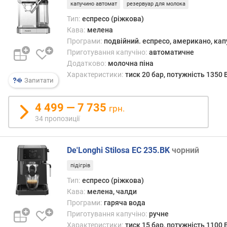
ю
капучино автомат
резервуар для молока
він
п
означ
Тип:
еспресо (ріжкова)
р
що
Кава:
мелена
о
з
Програми:
подвійний. еспресо, американо, кап
п
холд
Приготування капучіно:
автоматичне
о
для
Додатково:
молочна піна
з
кави
Характеристики:
тиск 20 бар, потужність 1350 
и
Запитати
(«ріж
ц
потрі
і
прац
4 499 — 7 735
грн.
й
вручн
34 пропозиції
корис
сам
п
пови
De'Longhi Stilosa EC 235.BK
чорний
р
відмі
о
підігрів
порц
ф
меле
Тип:
еспресо (ріжкова)
і
кави,
Кава:
мелена, чалди
л
втра
Програми:
гаряча вода
і
її
Приготування капучіно:
ручне
в
темпе
к
Характеристики:
тиск 15 бар, потужність 1100 