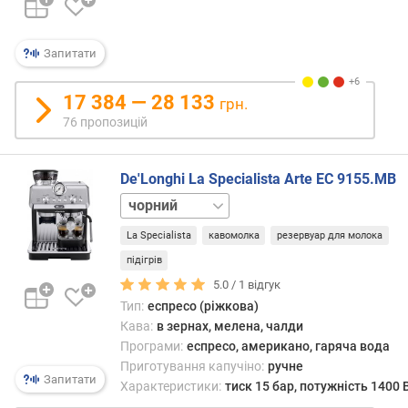
в
тако
и
висо
х
конц
Запитати
кофеї
з
за
а
17 384 — 28 133
грн.
цими
в
пока
76 пропозицій
і
він
д
помі
г
De'Longhi La Specialista Arte EC 9155.MB
пере
у
кави
жовтий
к
з
зелений
а
фільт
La Specialista
кавомолка
резервуар для молока
сріблястий
м
кавов
підігрів
и
На
5.0 /
1
відгук
еспр
з
Тип:
еспресо (ріжкова)
засн
а
Кава:
в зернах, мелена, чалди
прак
д
Програми:
еспресо, американо, гаряча вода
вся
а
Приготування капучіно:
ручне
євро
Запитати
т
Характеристики:
тиск 15 бар, потужність 1400 
каво
о