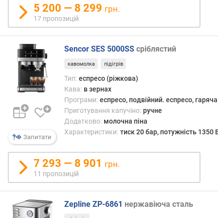
5 200 — 8 299
к
грн.
и
17 пропозицій
(
г
)
Sencor SES 5000SS
сріблястий
кавомолка
підігрів
р
е
Тип:
еспресо (ріжкова)
з
Кава:
в зернах
е
Програми:
еспресо, подвійний. еспресо, гаряча
р
Приготування капучіно:
ручне
в
Додатково:
молочна піна
у
Характеристики:
тиск 20 бар, потужність 1350 
Запитати
а
р
д
7 293 — 8 901
грн.
л
11 пропозицій
я
м
о
Zepline ZP-6861
нержавіюча сталь
л