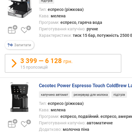
підігрів
о
к
Тип:
еспресо (ріжкова)
а
Кава:
мелена
(
Програми:
еспресо, гаряча вода
л
Приготування капучіно:
ручне
)
Характеристики:
тиск 15 бар, потужність 2500 
т
Запитати
и
с
3 399 — 6 128
грн.
к
15 пропозицій
(
б
а
Cecotec Power Espresso Touch ColdBrew La
р
)
капучино автомат
резервуар для молока
підігрів
Тип:
еспресо (ріжкова)
м
Кава:
мелена
а
Програми:
еспресо, подвійний. еспресо, америк
к
Приготування капучіно:
автоматичне
с
Додатково:
молочна піна
.