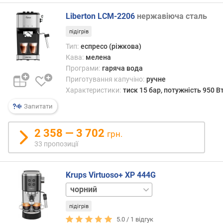
й
н
Liberton LCM-2206
нержавіюча сталь
е
підігрів
р
Тип:
еспресо (ріжкова)
д
Кава:
мелена
л
я
Програми:
гаряча вода
г
Приготування капучіно:
ручне
у
Характеристики:
тиск 15 бар, потужність 950 В
щ
Запитати
і
(
п
2 358 — 3 702
грн.
о
33 пропозиції
р
ц
і
Krups Virtuoso+ XP 444G
й
нержавіюча
)
сталь
підігрів
с
5.0 /
1
відгук