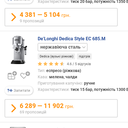
наст
Характеристики:
тиск 20 бар, потужність 1350 
н
прин
і
нагрі
4 381 — 5 104
грн.
с
до
9 пропозицій
т
висок
ю
темпе
вода
De'Longhi Dedica Style EC 685.M
в
під
білий
і
вели
червоний
д
тиск
Dedica (вузькі ріжкові)
підігрів
чорний
д
(від
4.6 /
5
відгуків
е
4
ш
Тип:
еспресо (ріжкова)
бар,
е
Кава:
мелена, чалди
а
в
Приготування капучіно:
ручне
в
и
Характеристики:
тиск 15 бар, потужність 1300 
ідеал
Запитати
х
10
д
бар
6 289 — 11 902
грн.
о
і
69 пропозицій
д
вище
о
пропу
р
через