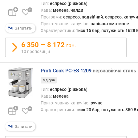
л
Тип:
еспресо (ріжкова)
корис
я
Кава:
мелена, чалди
і
в
Програми:
еспресо, подвійний. еспресо, капучи
досяг
о
смаку
Приготування капучіно:
напівавтоматичне
д
Запитати
недо
Характеристики:
тиск 15 бар, потужність 1628 
и
у
(
авто
6 350 — 8 172
грн.
л
кавов
10 пропозицій
)
о
Profi Cook PC-ES 1209
нержавіюча сталь
б
'
підігрів
є
Тип:
еспресо (ріжкова)
м
Кава:
мелена
к
Приготування капучіно:
ручне
а
Характеристики:
тиск 20 бар, потужність 850 В
в
о
м
Запитати
о
л