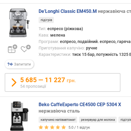
іншог
і
боку,
с
De'Longhi Classic EM450.M
нержавіюча с
профе
м
барис
підігрів
а
і
р
Тип:
еспресо (ріжкова)
досві
т
Кава:
мелена
каво
ф
Програми:
еспресо, подвійний. еспресо, гаряча
найча
о
Приготування капучіно:
ручне
відд
н
Характеристики:
тиск 15 бар, потужність 1325 
перев
а
саме
Запитати
ручн
р
еспре
е
5 685 — 11 227
грн.
кавов
з
вони
54 пропозиції
е
дают
р
змогу
в
Beko CaffeExperto CE4500 CEP 5304 X
в
у
нержавіюча сталь
повні
а
мірі
р
капучино напівавтомат
резервуар для молока
підігрі
розк
д
5.0 /
1
відгук
майст