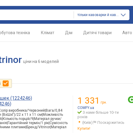
тільки кавоварки й кавомашини
обутова техніка
Клімат
Дім
Дитячі товари
Авто
rinor
ціни
на 6 моделей
і
 чашек (1224246)
1 331
грн.
4246)
COMFY.ua
Колір виробника/Червоний|В
ага/0,84
З нами більше 10-ти
и (ВхШхГ)/22 х 11 х 11 см|Можливість
років
|Кількість порцій/9|Матеріал ручки/
(Київ)
Поскаржитись
анія|
Гарантійний термін/1 рік|Сумісність
йними плитами|Бренд/Vitrin
or|Матеріал
Купити!
а