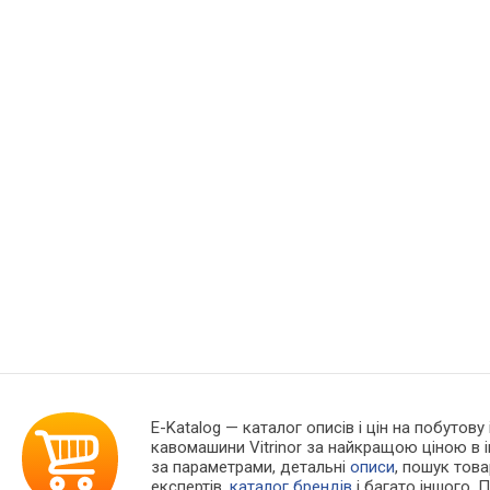
E-Katalog
— каталог описів і цін на побутову
кавомашини Vitrinor за найкращою ціною в 
за параметрами, детальні
описи
, пошук тов
експертів,
каталог брендів
і багато іншого. 