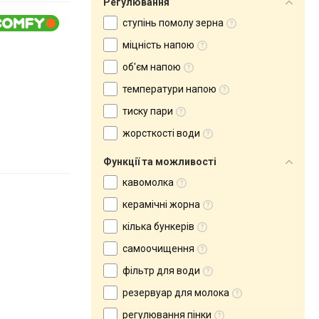
Регулювання
ступінь помолу зерна
міцність напою
об'єм напою
температури напою
тиску пари
жорсткості води
Функції та можливості
кавомолка
керамічні жорна
кілька бункерів
самоочищення
фільтр для води
резервуар для молока
регулювання пінки