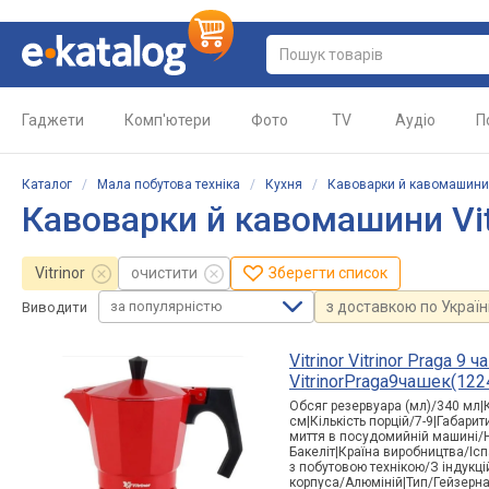
Гаджети
Комп'ютери
Фото
TV
Аудіо
П
Каталог
/
Мала побутова техніка
/
Кухня
/
Кавоварки й кавомашини
Кавоварки й кавомашини Vit
Vitrinor
очистити
Зберегти список
за популярністю
з доставкою по Україн
Виводити
Vitrinor Vitrinor Praga 9
VitrinorPraga9чашек(122
Обсяг резервуара (мл)/340 мл|
см|Кількість порцій/7-9|Габарит
миття в посудомийній машині/Ні
Бакеліт|Країна виробництва/Ісп
з побутовою технікою/З індукці
корпуса/Алюміній|Тип
/Гейзерн