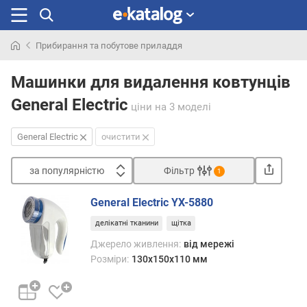
Прибирання та побутове приладдя
Шукали
раніше
Машинки для видалення ковтунців
General Electric
ціни
на 3 моделі
General Electric
очистити
за популярністю
Фільтр
1
Сортувати
General Electric YX-5880
з
делікатні тканини
щітка
а
п
Джерело живлення:
від мережі
о
Розміри:
130x150x110 мм
п
у
л