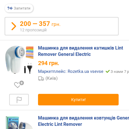
я
р
Запитати
н
і
200 — 357
грн.
с
12 пропозицій
т
ю
Машинка для видалення катишків Lint
в
Remover General Electric
і
294
грн.
д
д
Маркетплейс: Rozetka.ua vsevse
З нами 7 р
е
(Київ)
ш
е
в
и
Купити!
х
д
о
Машинка для видалення ковтунців Gener
д
Electric Lint Remover