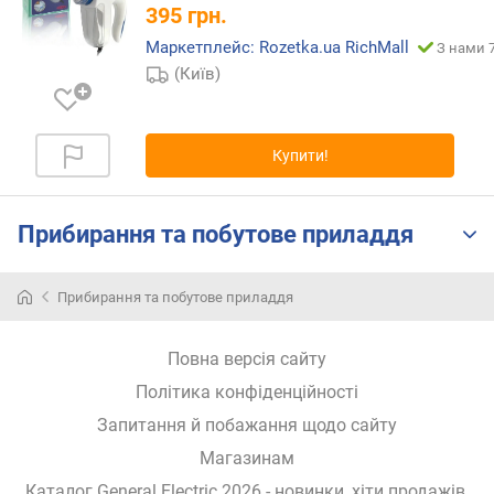
о
395
грн.
р
о
Маркетплейс: Rozetka.ua RichMall
З нами 7
г
(Київ)
и
х
Купити!
в
і
д
Прибирання та побутове приладдя
д
о
р
Прибирання та побутове приладдя
о
г
и
Повна версія сайту
х
Політика конфіденційності
д
о
Запитання й побажання щодо сайту
д
Магазинам
е
ш
Каталог General Electric 2026
- новинки, хіти продажів,