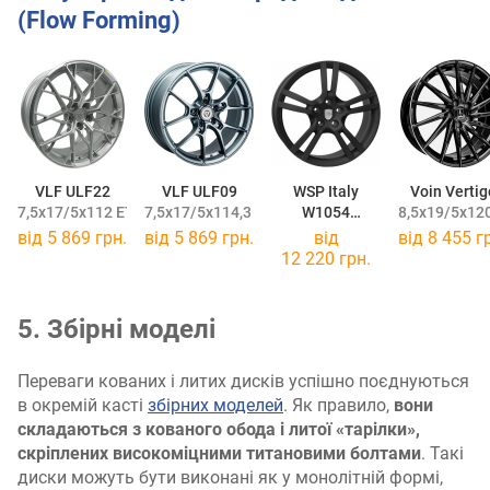
(Flow Forming)
VLF ULF22
VLF ULF09
WSP Italy
Voin Vertig
7,5x17/5x112 ET38 DIA66,6
7,5x17/5x114,3 ET38 DIA73,1
W1054
8,5x19/5x120
8,5x19/5x130 ET55 DIA71,6
від
5 869 грн.
від
5 869 грн.
від
від
8 455 г
12 220 грн.
5. Збірні моделі
Переваги кованих і литих дисків успішно поєднуються
в окремій касті
збірних моделей
. Як правило,
вони
складаються з кованого обода і литої «тарілки»,
скріплених високоміцними титановими болтами
. Такі
диски можуть бути виконані як у монолітній формі,