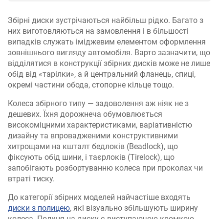
Збірні диски зустрічаються найбільш рідко. Багато з
них виготовляються на замовлення і в більшості
випадків служать іміджевим елементом оформлення
зовнішнього вигляду автомобіля. Варто зазначити, що
відділятися в конструкції збірних дисків може не лише
обід від «тарілки», а й центральний фланець, спиці,
окремі частини обода, стопорне кільце тощо.
Колеса збірного типу — задоволення аж ніяк не з
дешевих. Їхня дорожнеча обумовлюється
високоміцними характеристиками, варіативністю
дизайну та впровадженими конструктивними
хитрощами на кшталт бедлоків (Beadlock), що
фіксують обід шини, і таєрлоків (Tirelock), що
запобігають розбортуванню колеса при проколах чи
втраті тиску.
До категорії збірних моделей найчастіше входять
диски з полицею
, які візуально збільшують ширину
колеса. Полиця на диску є виступаючою кромкою