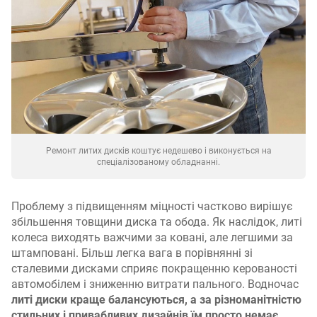
Ремонт литих дисків коштує недешево і виконується на
спеціалізованому обладнанні.
Проблему з підвищенням міцності частково вирішує
збільшення товщини диска та обода. Як наслідок, литі
колеса виходять важчими за ковані, але легшими за
штамповані. Більш легка вага в порівнянні зі
сталевими дисками сприяє покращенню керованості
автомобілем і зниженню витрати пального. Водночас
литі диски краще балансуються, а за різноманітністю
стильних і привабливих дизайнів їм просто немає