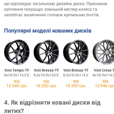
що відповідає загальному дизайну диска. Приховане
кріплення покращує зовнішній вигляд колеса та
запобігає засміченню головок кріпильних болтів.
Популярні моделі кованих дисків
Voin Tempo-TF
Voin Breeza-TF
Voin Breeza-TF
Voin Cross-
8x18/5x114,3 ET38 DIA67,1
8,5x19/5x120 ET45 DIA64,1
8,5x19/5x114,3 ET45 DIA64,1
8x18/5x114,3
від
від
від
від
15 548 грн.
18 350 грн.
18 350 грн.
15 946 грн
4. Як відрізнити ковані диски від
литих?