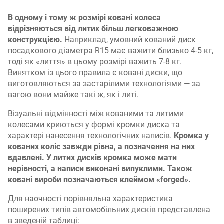
В одному і тому ж розмірі ковані колеса
відрізняються від литих більш легковажною
конструкцією.
Наприклад, умовний кований диск
посадкового діаметра R15 має важити близько 4-5 кг,
тоді як «лиття» в цьому розмірі важить 7-8 кг.
Винятком із цього правила є ковані диски, що
виготовляються за застарілими технологіями — за
вагою вони майже такі ж, як і литі.
Візуальні відмінності між кованими та литими
колесами криються у формі кромки диска та
характері нанесення технологічних написів.
Кромка у
кованих коліс завжди рівна, а позначення на них
вдавлені. У литих дисків кромка може мати
нерівності, а написи виконані випуклими. Також
ковані вироби позначаються клеймом «forged».
Для наочності порівняльна характеристика
поширених типів автомобільних дисків представлена
в зведеній таблиці: