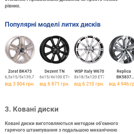
рівних.
Популярні моделі литих дисків
Zorat BK473
Dezent TN
WSP Italy W670
Replica
6,5x15/5x139,7 ET40 DIA98,5
6x15/4x100 ET48 DIA54,1
8x18/5x120 ET34 DIA72,6
BK5837
7x16/5x108 
від
3 804 грн.
від
6 871 грн.
від
6 210 грн.
від
4 946 г
3. Ковані диски
Ковані диски виготовляються методом об'ємного
гарячого штампування з подальшою механічною