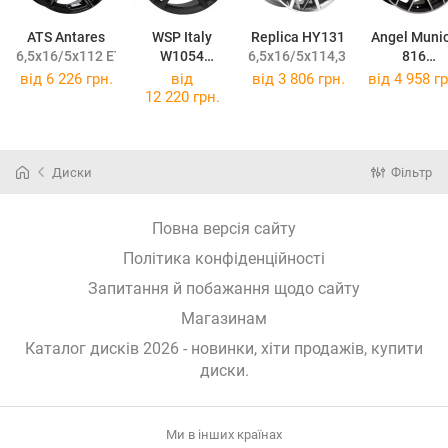
ATS Antares
WSP Italy
Replica HY131
Angel Muni
6,5x16/5x112 ET50 DIA57,1
W1054
6,5x16/5x114,3 ET48 DIA67,1
816
8,5x19/5x130 ET55 DIA71,6
8x18/5x120 
від
6 226 грн.
від
від
3 806 грн.
від
4 958 гр
12 220 грн.
Диски
Фільтр
Повна версія сайту
Політика конфіденційності
Запитання й побажання щодо сайту
Магазинам
Каталог дисків 2026 - новинки, хіти продажів,
купити
диски
.
Ми в інших країнах