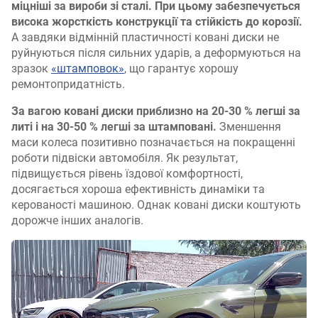
міцніші за вироби зі сталі. При цьому забезпечується
висока жорсткість конструкції та стійкість до корозії.
А завдяки відмінній пластичності ковані диски не
руйнуються після сильних ударів, а деформуються на
зразок
«штамповок»
, що гарантує хорошу
ремонтопридатність.
За вагою ковані диски приблизно на 20-30 % легші за
литі і на 30-50 % легші за штамповані.
Зменшення
маси колеса позитивно позначається на покращенні
роботи підвіски автомобіля. Як результат,
підвищується рівень їздової комфортності,
досягається хороша ефективність динаміки та
керованості машиною. Однак ковані диски коштують
дорожче інших аналогів.