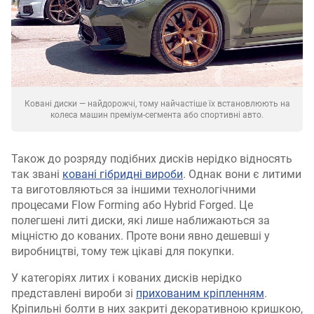
Ковані диски — найдорожчі, тому найчастіше їх встановлюють на
колеса машин преміум-сегмента або спортивні авто.
Також до розряду подібних дисків нерідко відносять
так звані
ковані гібридні вироби
. Однак вони є литими
та виготовляються за іншими технологічними
процесами Flow Forming або Hybrid Forged. Це
полегшені литі диски, які лише наближаються за
міцністю до кованих. Проте вони явно дешевші у
виробництві, тому теж цікаві для покупки.
У категоріях литих і кованих дисків нерідко
представлені вироби зі
прихованим кріпленням
.
Кріпильні болти в них закриті декоративною кришкою,