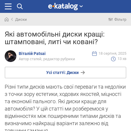
Диски
Фільтр
Шукали
Які автомобільні диски кращі:
раніше
штамповані, литі чи ковані?
Віталій Patsai
18 серпня, 2025
13 хв
Автор статей, редактор рубрики
Усі статті:
Диски
Різні типи дисків мають свої переваги та недоліки
з точки зору естетики, ходових якостей, міцності
та економії пального. Які диски краще для
автомобіля? У цій статті ми розберемося у
відмінностях між поширеними типами дисків та
визначимо найкращі варіанти залежно від
товщини гаманця.