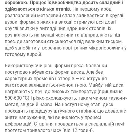
обробкою. Процес їх виробництва досить складний і
здійснюється в кілька етапів.
На першому кроці
розплавлений металевий сплав заливається в круглі
вузькі форми, з яких на виході отримуються довгі
круглі злитки у вигляді циліндричних стовпів. Їх
розпилюють на менші частини та відправляють під
прес, де заготовки стискаються під великим тиском,
щоб запобігти утворенню повітряних мікропорожнин у
готовому виробі.
Використовуючи різні форми преса, болванки
поступово набувають форми диска. Але без
характерних променів і отворів — конструкція
заготовок залишається монолітною. Майбутній диск
нагрівають у печі до високих температур (приблизно
500-600 °С) і різко охолоджують, таким чином «куючи»
метал, звідси й назва. На наступ ному етапі диск
проходить процедуру штучного старіння, що дозволяє
зняти напруження, які виникають у процесі
деформацій. Старіння проводиться в спеціальній печі
протягом тривалого часу (від 12 годин).