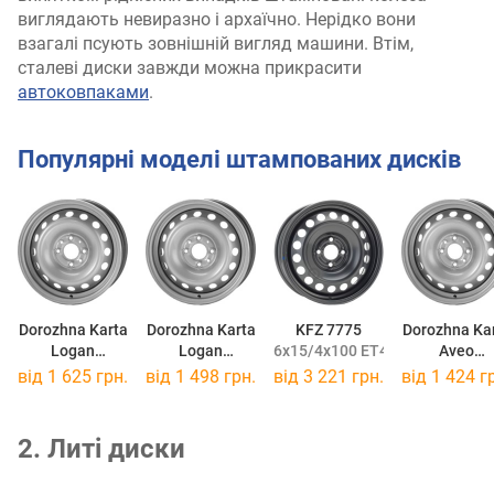
виглядають невиразно і архаїчно. Нерідко вони
взагалі псують зовнішній вигляд машини. Втім,
сталеві диски завжди можна прикрасити
автоковпаками
.
Популярні моделі штампованих дисків
Dorozhna Karta
Dorozhna Karta
KFZ 7775
Dorozhna Ka
Logan
Logan
6x15/4x100 ET40 DIA60,1
Aveo
6x15/4x100 ET40 DIA60,1
5,5x14/4x100 ET43 DIA60
5,5x14/4x100
від
1 625 грн.
від
1 498 грн.
від
3 221 грн.
від
1 424 г
2. Литі диски