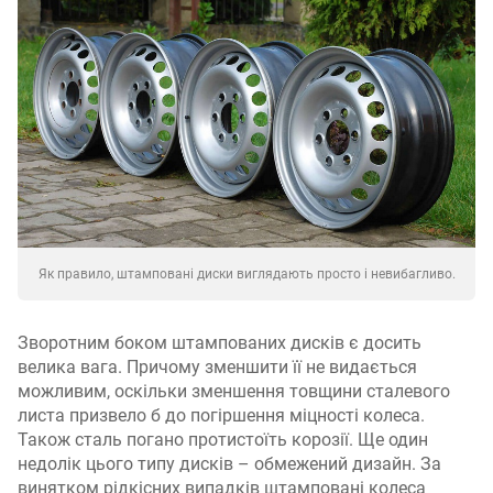
Як правило, штамповані диски виглядають просто і невибагливо.
Зворотним боком штампованих дисків є досить
велика вага. Причому зменшити її не видається
можливим, оскільки зменшення товщини сталевого
листа призвело б до погіршення міцності колеса.
Також сталь погано протистоїть корозії. Ще один
недолік цього типу дисків – обмежений дизайн. За
винятком рідкісних випадків штамповані колеса