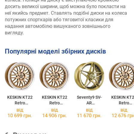
досить великої ширини, щоб можна було покласти на
неї якийсь предмет. Ставлять подібні диски на колеса
потужних спорткарів або тяговитої класики для
надання автомобілю вишуканого зовнішнього
вигляду.
Популярні моделі збірних дисків
KESKIN KT22
KESKIN KT22
Seventy9 SV-
KESKIN KT
Retro
Retro
AR
Retro
8x18/5x100 ET30 DIA57,1
8,5x20/5x112 ET30 DIA72,6
9x20/5x112 ET25 DIA66,6
8,5x19/5x100
від
від
від
від
10 699 грн.
14 906 грн.
11 670 грн.
12 676 грн