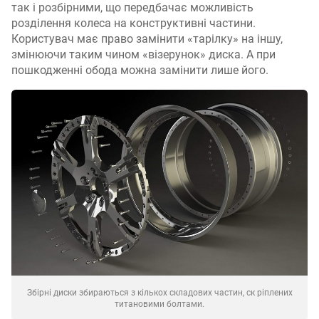
так і розбірними, що передбачає можливість
розділення колеса на конструктивні частини.
Користувач має право замінити «тарілку» на іншу,
змінюючи таким чином «візерунок» диска. А при
пошкодженні обода можна замінити лише його.
Збірні диски збираються з кількох складових частин, ск ріплених
титановими болтами.