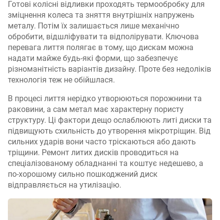
Готові колісні відливки проходять термообробку для
зміцнення колеса та зняття внутрішніх напружень
металу. Потім їх залишається лише механічно
обробити, відшліфувати та відполірувати. Ключова
перевага лиття полягає в тому, що дискам можна
надати майже будь-які форми, що забезпечує
різноманітність варіантів дизайну. Проте без недоліків
технологія теж не обійшлася.
В процесі лиття нерідко утворюються порожнини та
раковини, а сам метал має характерну пористу
структуру. Ці фактори дещо ослаблюють литі диски та
підвищують схильність до утворення мікротріщин. Від
сильних ударів вони часто тріскаються або дають
тріщини. Ремонт литих дисків проводиться на
спеціалізованому обладнанні та коштує недешево, а
по-хорошому сильно пошкоджений диск
відправляється на утилізацію.