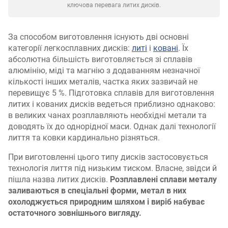
ключова перевага литих дисків.
За способом виготовлення існують дві основні
категорії легкосплавних дисків:
литі
і
ковані
. Їх
абсолютна більшість виготовляється зі сплавів
алюмінію, міді та магнію з додаванням незначної
кількості інших металів, частка яких зазвичай не
перевищує 5 %. Підготовка сплавів для виготовлення
литих і кованих дисків ведеться приблизно однаково:
в великих чанах розплавляють необхідні метали та
доводять їх до однорідної маси. Однак далі технології
лиття та ковки кардинально різняться.
При виготовленні цього типу дисків застосовується
технологія лиття під низьким тиском. Власне, звідси й
пішла назва литих дисків.
Розплавлені сплави металу
заливаються в спеціальні форми, метал в них
охолоджується природним шляхом і виріб набуває
остаточного зовнішнього вигляду.