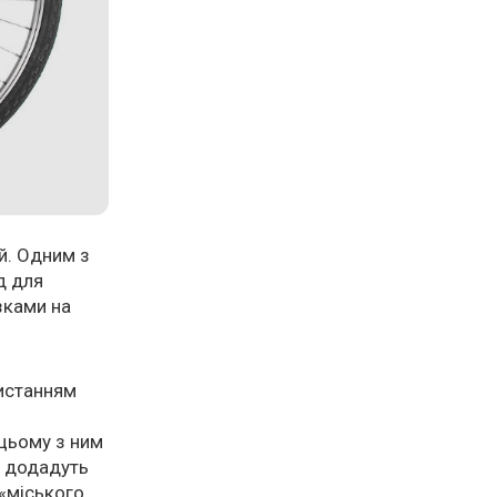
й. Одним з
д для
зками на
ристанням
 цьому з ним
у додадуть
 «міського