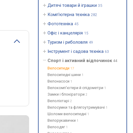
Дитячі товари й іграшки
35
Комп'ютерна техніка
282
Фототехніка
45
Офіс і канцелярія
15
Туризм і риболовля
49
Інструмент і садова техніка
63
Спорт і активний відпочинок
44
Велосипеди
17
Велосипедні шини
1
Велонасоси
1
Велокомп'ютери й спідометри
1
Замки і блокіратори
2
Велоліхтарі
2
Велосумки та флягоутримувачі
1
Шоломи велосипедні
1
Велорукавички
1
Велоодяг
1