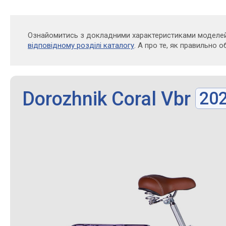
Ознайомитись з докладними характеристиками моделей
відповідному розділі каталогу
. А про те, як правильно 
Dorozhnik Coral Vbr
20