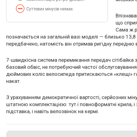
Суттєвих мінусів немає.
Впізнава
що сприя
Сама ж р
позначається на загальній вазі моделі — близько 13,8
передбачено, натомість він отримав ригідну передню ви
7-швидкісна система перемикання передач сітібайка з
базовий обвіс, не потребуючий частої обслуговування
дюймових коліс велосипеда притискаються «клещі» га
накат.
З урахуванням демократичної вартості, серйозних міну
штатною комплектацією: тут і повноформатні крила, і 
підставка, і навіть велозвінок на кермі.