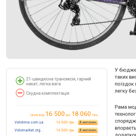
У бюджет
таких ви
21-швидкісна трансмісія, гарний
поїздок 
накат, легка вага.
легку бе
Скудна комплектація.
Рама мод
16 500
18 060
технолог
Ціна від
до
грн.
спорядже
Velotime.com.ua
16 500 грн.
В магазин
впораєть
Velomarket.org.ua
16 500 грн.
В магазин
додатков