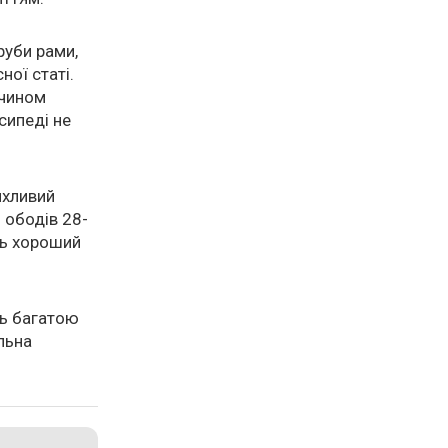
руби рами,
ої статі.
 чином
сипеді не
мхливий
 ободів 28-
ть хороший
ть багатою
льна