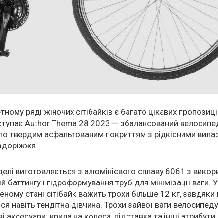
ному ряді жіночих сітібайків є багато цікавих пропозиці
ступає Author Thema 28 2023 — збалансований велосипе
по твердим асфальтованим покриттям з рідкісними вила
здоріжжя.
елі виготовляється з алюмінієвого сплаву 6061 з вико
ій баттингу і гідроформування труб для мінімізації ваги. У
ному стані сітібайк важить трохи більше 12 кг, завдяки
ся навіть тендітна дівчина. Трохи зайвої ваги велосипед
і аксесуари: крила на колеса, підставка та інші атрибути