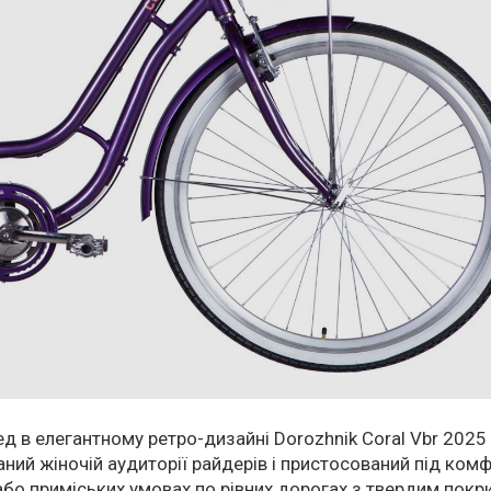
д в елегантному ретро-дизайні Dorozhnik Coral Vbr 2025
ний жіночій аудиторії райдерів і пристосований під комф
або приміських умовах по рівних дорогах з твердим покр