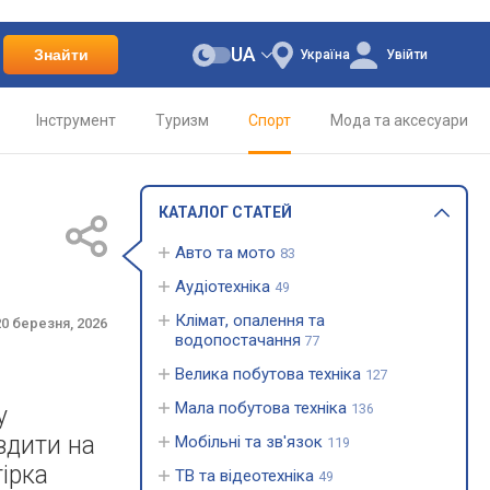
UA
Знайти
Україна
Увійти
Інструмент
Туризм
Спорт
Мода та аксесуари
КАТАЛОГ СТАТЕЙ
Авто та мото
83
Аудіотехніка
49
Клімат, опалення та
0 березня, 2026
водопостачання
77
Велика побутова техніка
127
Мала побутова техніка
136
у
здити на
Мобільні та зв'язок
119
ірка
ТВ та відеотехніка
49