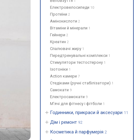
Веловзуття
1
Електровелосипеди
10
Протеїни
2
Амінокислоти
2
Вітаміни й мінерали
1
Гейнери
2
Креатин
2
Спалювачі жиру
1
Передтренувальні комплекси
1
Стимулятори тестостерону
1
Ізотоніки
1
Action камери
7
Стедіками (ручні стабілізатори)
1
Самокати
9
Електросамокати
9
М'ячі для фітнесу і фітболи
1
Годинники, прикраси й аксесуари
11
Дім і ремонт
92
Косметика й парфумерія
2