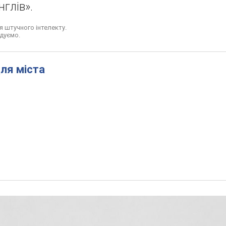
глів».
 штучного інтелекту.
ндуємо.
ля міста