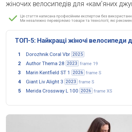
жіночих велосипедів для «кам'яних джун
Ця стаття написана професійним експертом без використання
Ми незалежно перевіряємо товари та технології, які рекоме
ТОП-5: Найкращі жіночі велосипеди д
Dorozhnik Coral Vbr
2025
Author Thema 28
2023
frame 19
Marin Kentfield ST 1
2026
frame S
Giant Liv Alight 3
2023
frame S
Merida Crossway L 100
2026
frame XS