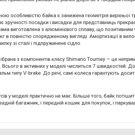
ною особливістю байка є занижена геометрія верхньої т
є зручності посадки і висадки для представниць прекрасн
ама виготовлена з алюмінієвого сплаву, що позитивним
 кг в повністю спорядженому вигляді. Амортизації в вело
лку зі сталі і підпружинене сідло.
ібрана з компонентів класу Shimano Tourney — це непри
. Всього в активних у моделі числиться 7 швидкостей. До
льм типу V-brake. До речі, самі колеса гарантують доси
сів у моделі практично не має. Більше того, байк потіши
задній багажник, і передній кошик для покупок, і паркува