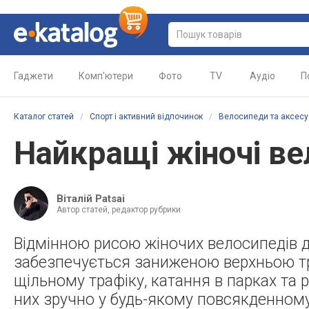
Гаджети
Комп'ютери
Фото
TV
Аудіо
П
Каталог статей
/
Спорт і активний відпочинок
/
Велосипеди та аксесу
Найкращі жіночі ве
Віталій Patsai
Автор статей, редактор рубрики
Відмінною рисою жіночих велосипедів д
забезпечується заниженою верхньою тру
щільному трафіку, катання в парках та р
них зручно у будь-якому повсякденному 