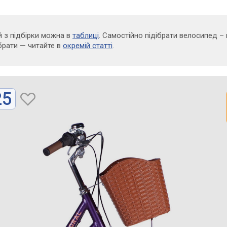
 з підбірки можна в
таблиці
. Самостійно підібрати велосипед – 
обрати — читайте в
окремій статті
.
25