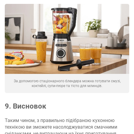
За допомогою стаціонарного блендера можна готувати смузі,
коктейлі, супи-пюре та тісто для млинців.
9. Висновок
Таким чином, з правильно підібраною кухонною
технікою ви зможете насолоджуватися смачними
сніданками, не витрачаючи на їхнє приготування