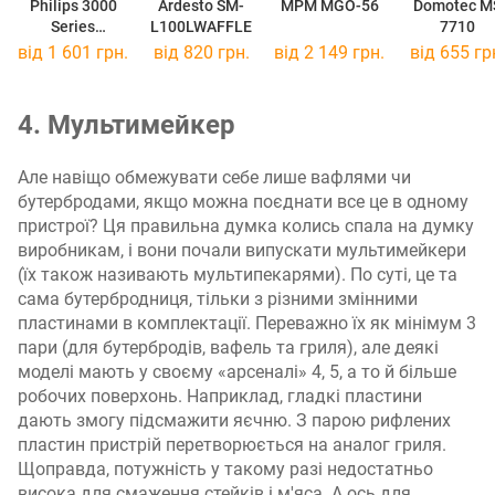
Philips 3000
Ardesto SM-
MPM MGO-56
Domotec M
Series
L100LWAFFLE
7710
HD2332/90
від 1 601 грн.
від 820 грн.
від 2 149 грн.
від 655 гр
4. Мультимейкер
Але навіщо обмежувати себе лише вафлями чи
бутербродами, якщо можна поєднати все це в одному
пристрої? Ця правильна думка колись спала на думку
виробникам, і вони почали випускати мультимейкери
(їх також називають мультипекарями). По суті, це та
сама бутербродниця, тільки з різними змінними
пластинами в комплектації. Переважно їх як мінімум 3
пари (для бутербродів, вафель та гриля), але деякі
моделі мають у своєму «арсеналі» 4, 5, а то й більше
робочих поверхонь. Наприклад, гладкі пластини
дають змогу підсмажити яєчню. З парою рифлених
пластин пристрій перетворюється на аналог гриля.
Щоправда, потужність у такому разі недостатньо
висока для смаження стейків і м'яса. А ось для