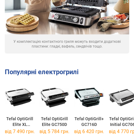
У комплектацію контактного гриля можуть входити додаткові
пластини: гладкі, вафель, сендвічів тощо.
Популярні електрогрилі
Tefal OptiGrill
Tefal OptiGrill
Tefal OptiGrill+
Tefal OptiGri
Elite XL
Elite GC750D
GC716D
Initial GC70
GC760D
від 7 490 грн.
від 5 784 грн.
від 6 420 грн.
від 4 770 г