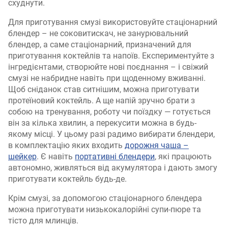
схуднути.
Для приготування смузі використовуйте стаціонарний
блендер – не соковитискач, не занурювальний
блендер, а саме стаціонарний, призначений для
приготування коктейлів та напоїв. Експериментуйте з
інгредієнтами, створюйте нові поєднання – і свіжий
смузі не набридне навіть при щоденному вживанні.
Щоб сніданок став ситнішим, можна приготувати
протеїновий коктейль. А ще напій зручно брати з
собою на тренування, роботу чи поїздку — готується
він за кілька хвилин, а перекусити можна в будь-
якому місці. У цьому разі радимо вибирати блендери,
в комплектацію яких входить
дорожня чаша –
шейкер
. Є навіть
портативні блендери
, які працюють
автономно, живляться від акумулятора і дають змогу
приготувати коктейль будь-де.
Крім смузі, за допомогою стаціонарного блендера
можна приготувати низькокалорійні супи-пюре та
тісто для млинців.