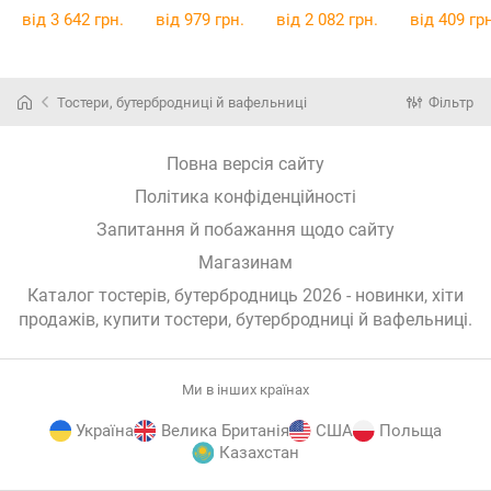
SW852D12
від 3 642 грн.
від 979 грн.
від 2 082 грн.
від 409 грн
Тостери, бутербродниці й вафельниці
Фільтр
Повна версія сайту
Політика конфіденційності
Запитання й побажання щодо сайту
Магазинам
Каталог тостерів, бутербродниць 2026 - новинки, хіти
продажів,
купити тостери, бутербродниці й вафельниці
.
Ми в інших країнах
Україна
Велика Британія
США
Польща
Казахстан