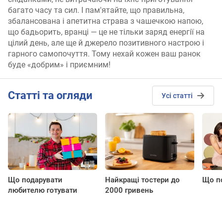
багато часу та сил. І пам'ятайте, що правильна,
збалансована і апетитна страва з чашечкою напою,
що бадьорить, вранці — це не тільки заряд енергії на
цілий день, але ще й джерело позитивного настрою і
гарного самопочуття. Тому нехай кожен ваш ранок
буде «добрим» і приємним!
Cтатті та огляди
Усі статті
Що подарувати
Найкращі тостери до
Що по
любителю готувати
2000 гривень