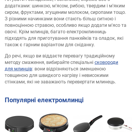
додатками: шинкою, м'ясом, рибою, твердим і м'яким
сиром, фруктами, згущеним молоком, сиропами тощо.
З різними начинками вони стають більш ситною і
повноцінною стравою, особливо якщо додати м'ясо та
овочі. Крім млинців, багато електромлинниць
підходять для приготування панкейків та оладок, які
також є гарним варіантом для сніданку.
До речі, якщо ви віддаєте перевагу традиційному
методу смаження, вибирайте спеціальні
сковороди
для млинців
: вони відрізняються зменшеною
товщиною для швидкого нагріву і невисокими
стінками, які не заважають перевертати млинець.
Популярні електромлинці