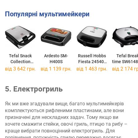
Популярні мультимейкери
Tefal Snack
Ardesto SM-
Russell Hobbs
Tefal Brea
Collection
H400S
Fiesta 24540-
time SW614
SW852D12
56
від 3 642 грн.
від 1 139 грн.
від 1 463 грн.
від 2 174 г
5. Електрогриль
Як ми вже згадували вище, багато мультимейкерів
комплектуються рифленими пластинами, але вони
призначені для нескладних задач. Тому якщо ви
хочете смажити стейки, овочі гриль, птицю та рибу –
краще вибрати повноцінний електрогриль. Для
порівняння, потужність грилю переважно досягає