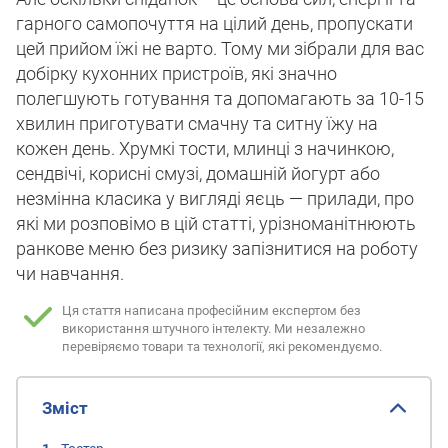
гарного самопочуття на цілий день, пропускати
цей прийом їжі не варто. Тому ми зібрали для вас
добірку кухонних пристроїв, які значно
полегшують готування та допомагають за 10-15
хвилин приготувати смачну та ситну їжу на
кожен день. Хрумкі тости, млинці з начинкою,
сендвічі, корисні смузі, домашній йогурт або
незмінна класика у вигляді яєць — прилади, про
які ми розповімо в цій статті, урізноманітнюють
ранкове меню без ризику запізнитися на роботу
чи навчання.
Ця стаття написана професійним експертом без
використання штучного інтелекту.
Ми незалежно
перевіряємо товари та технології, які рекомендуємо.
Зміст