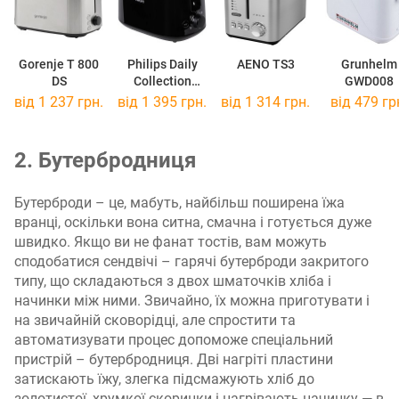
Gorenje T 800
Philips Daily
AENO TS3
Grunhelm
DS
Collection
GWD008
HD2582/90
від 1 237 грн.
від 1 395 грн.
від 1 314 грн.
від 479 гр
2. Бутербродниця
Бутерброди – це, мабуть, найбільш поширена їжа
вранці, оскільки вона ситна, смачна і готується дуже
швидко. Якщо ви не фанат тостів, вам можуть
сподобатися сендвічі – гарячі бутерброди закритого
типу, що складаються з двох шматочків хліба і
начинки між ними. Звичайно, їх можна приготувати і
на звичайній сковорідці, але спростити та
автоматизувати процес допоможе спеціальний
пристрій – бутербродниця. Дві нагріті пластини
затискають їжу, злегка підсмажують хліб до
золотистої, хрумкої скоринки і нагрівають начинку — в