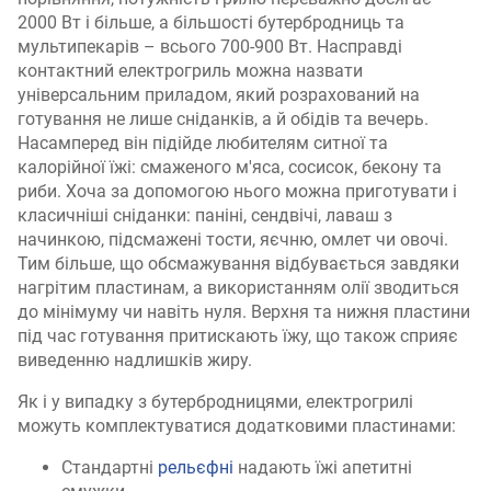
2000 Вт і більше, а більшості бутербродниць та
мультипекарів – всього 700-900 Вт. Насправді
контактний електрогриль можна назвати
універсальним приладом, який розрахований на
готування не лише сніданків, а й обідів та вечерь.
Насамперед він підійде любителям ситної та
калорійної їжі: смаженого м'яса, сосисок, бекону та
риби. Хоча за допомогою нього можна приготувати і
класичніші сніданки: паніні, сендвічі, лаваш з
начинкою, підсмажені тости, яєчню, омлет чи овочі.
Тим більше, що обсмажування відбувається завдяки
нагрітим пластинам, а використанням олії зводиться
до мінімуму чи навіть нуля. Верхня та нижня пластини
під час готування притискають їжу, що також сприяє
виведенню надлишків жиру.
Як і у випадку з бутербродницями, електрогрилі
можуть комплектуватися додатковими пластинами:
Стандартні
рельєфні
надають їжі апетитні