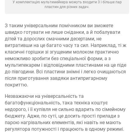
У комплектацію мультимейкера можуть входити 3 і більше пар
пластин для різних задач.
З таким універсальним помічником ви зможете
швидко готувати не лише сніданки, а й побалувати
дітей та дорослих смачними десертами, не
витративши на це багато часу та сил. Наприклад, ті ж
класичні горішки зі згущеним молоком практично
неможливо зробити без спеціальної форми, а з
мультипекарем і відповідними пластинами на це піде
до півгодини. Всі пластини знімні і легко очищаються
після приготування завдяки антипригарному
покриттю.
Незважаючи на універсальність та
багатофункціональність, така техніка коштує
недорого, і її купівля не сильно вдарить по сімейному
бюджету. Адже, по суті, це досить прості прилади з
парою нагрівальних елементів, які навіть не мають
регулятора потужності і працюють в одному режимі.