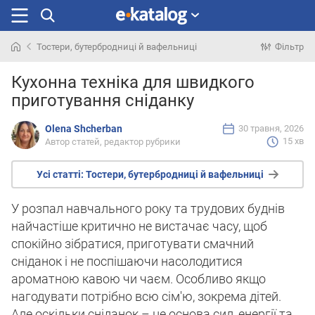
Тостери, бутербродниці й вафельниці
Фільтр
Шукали
Кухонна техніка для швидкого
раніше
приготування сніданку
Olena Shcherban
30 травня, 2026
15 хв
Автор статей, редактор рубрики
Усі статті:
Тостери, бутербродниці й вафельниці
У розпал навчального року та трудових буднів
найчастіше критично не вистачає часу, щоб
спокійно зібратися, приготувати смачний
сніданок і не поспішаючи насолодитися
ароматною кавою чи чаєм. Особливо якщо
нагодувати потрібно всю сім'ю, зокрема дітей.
Але оскільки сніданок – це основа сил, енергії та