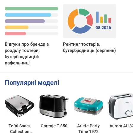
08.2026
Відгуки про бренди з
Рейтинг тостерів,
розділу тостери,
бутербродниць (серпень)
бутербродниці й
вафельниці
Популярні моделі
Tefal Snack
Gorenje T 850
Ariete Party
Aurora AU 3
Collection
Time 1972