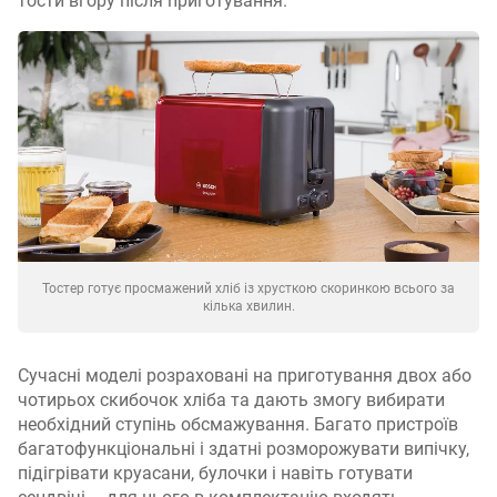
тости вгору після приготування.
Тостер готує просмажений хліб із хрусткою скоринкою всього за
кілька хвилин.
Сучасні моделі розраховані на приготування двох або
чотирьох скибочок хліба та дають змогу вибирати
необхідний ступінь обсмажування. Багато пристроїв
багатофункціональні і здатні розморожувати випічку,
підігрівати круасани, булочки і навіть готувати