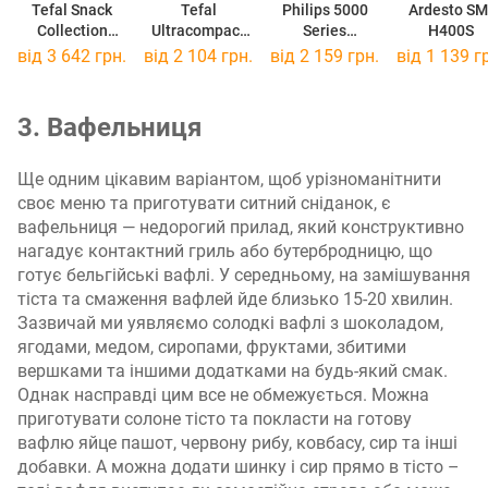
Tefal Snack
Tefal
Philips 5000
Ardesto SM
Collection
Ultracompact
Series
H400S
SW852D12
SW383D10
HD2350/80
від 3 642 грн.
від 2 104 грн.
від 2 159 грн.
від 1 139 г
3. Вафельниця
Ще одним цікавим варіантом, щоб урізноманітнити
своє меню та приготувати ситний сніданок, є
вафельниця — недорогий прилад, який конструктивно
нагадує контактний гриль або бутербродницю, що
готує бельгійські вафлі. У середньому, на замішування
тіста та смаження вафлей йде близько 15-20 хвилин.
Зазвичай ми уявляємо солодкі вафлі з шоколадом,
ягодами, медом, сиропами, фруктами, збитими
вершками та іншими додатками на будь-який смак.
Однак насправді цим все не обмежується. Можна
приготувати солоне тісто та покласти на готову
вафлю яйце пашот, червону рибу, ковбасу, сир та інші
добавки. А можна додати шинку і сир прямо в тісто –