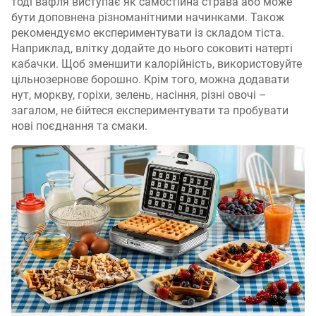
тоді вафля виступає як самостійна страва або може
бути доповнена різноманітними начинками. Також
рекомендуємо експериментувати із складом тіста.
Наприклад, влітку додайте до нього соковиті натерті
кабачки. Щоб зменшити калорійність, використовуйте
цільнозернове борошно. Крім того, можна додавати
нут, моркву, горіхи, зелень, насіння, різні овочі –
загалом, не бійтеся експериментувати та пробувати
нові поєднання та смаки.