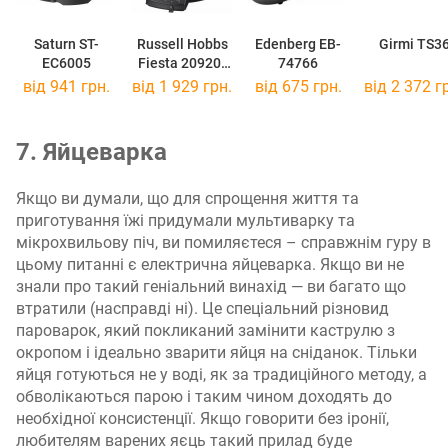
Saturn ST-
Russell Hobbs
Edenberg EB-
Girmi TS3
EC6005
Fiesta 20920-
74766
56
від 941 грн.
від 1 929 грн.
від 675 грн.
від 2 372 г
7. Яйцеварка
Якщо ви думали, що для спрощення життя та
приготування їжі придумали мультиварку та
мікрохвильову піч, ви помиляєтеся – справжнім гуру в
цьому питанні є електрична яйцеварка. Якщо ви не
знали про такий геніальний винахід — ви багато що
втратили (насправді ні). Це спеціальний різновид
пароварок, який покликаний замінити каструлю з
окропом і ідеально зварити яйця на сніданок. Тільки
яйця готуються не у воді, як за традиційного методу, а
обволікаються парою і таким чином доходять до
необхідної консистенції. Якщо говорити без іронії,
любителям варених яєць такий прилад буде