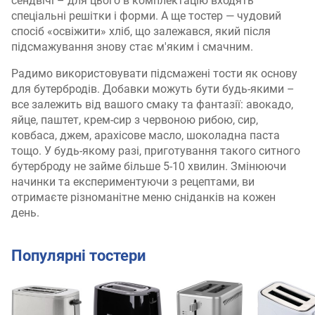
сендвічі – для цього в комплектацію входять
спеціальні решітки і форми. А ще тостер — чудовий
спосіб «освіжити» хліб, що залежався, який після
підсмажування знову стає м'яким і смачним.
Радимо використовувати підсмажені тости як основу
для бутербродів. Добавки можуть бути будь-якими –
все залежить від вашого смаку та фантазії: авокадо,
яйце, паштет, крем-сир з червоною рибою, сир,
ковбаса, джем, арахісове масло, шоколадна паста
тощо. У будь-якому разі, приготування такого ситного
бутерброду не займе більше 5-10 хвилин. Змінюючи
начинки та експериментуючи з рецептами, ви
отримаєте різноманітне меню сніданків на кожен
день.
Популярні тостери