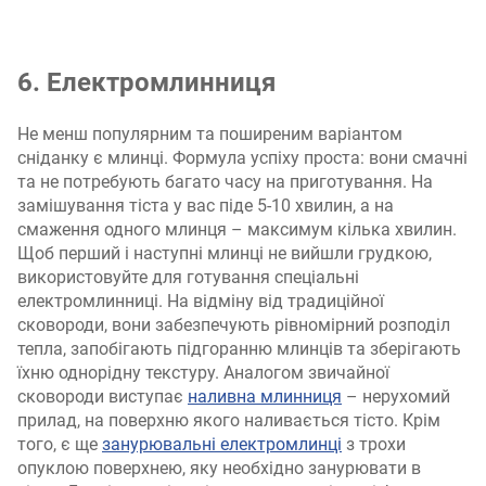
6. Електромлинниця
Не менш популярним та поширеним варіантом
сніданку є млинці. Формула успіху проста: вони смачні
та не потребують багато часу на приготування. На
замішування тіста у вас піде 5-10 хвилин, а на
смаження одного млинця – максимум кілька хвилин.
Щоб перший і наступні млинці не вийшли грудкою,
використовуйте для готування спеціальні
електромлинниці. На відміну від традиційної
сковороди, вони забезпечують рівномірний розподіл
тепла, запобігають підгоранню млинців та зберігають
їхню однорідну текстуру. Аналогом звичайної
сковороди виступає
наливна млинниця
– нерухомий
прилад, на поверхню якого наливається тісто. Крім
того, є ще
занурювальні електромлинці
з трохи
опуклою поверхнею, яку необхідно занурювати в