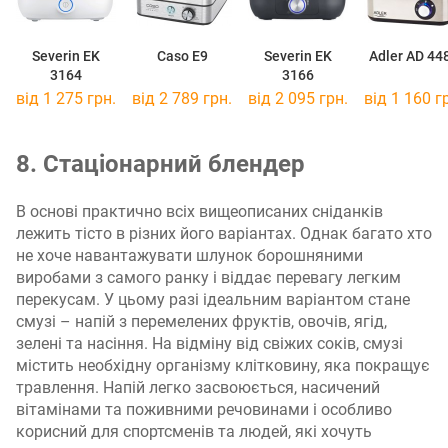
Severin EK
Caso E9
Severin EK
Adler AD 44
3164
3166
від 1 275 грн.
від 2 789 грн.
від 2 095 грн.
від 1 160 г
8. Стаціонарний блендер
В основі практично всіх вищеописаних сніданків
лежить тісто в різних його варіантах. Однак багато хто
не хоче навантажувати шлунок борошняними
виробами з самого ранку і віддає перевагу легким
перекусам. У цьому разі ідеальним варіантом стане
смузі – напій з перемелених фруктів, овочів, ягід,
зелені та насіння. На відміну від свіжих соків, смузі
містить необхідну організму клітковину, яка покращує
травлення. Напій легко засвоюється, насичений
вітамінами та поживними речовинами і особливо
корисний для спортсменів та людей, які хочуть