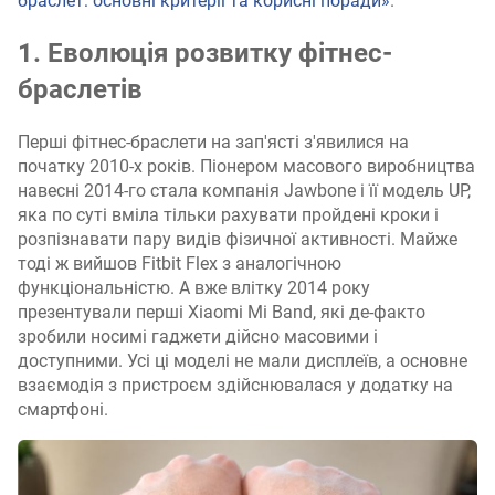
браслет: основні критерії та корисні поради»
.
1. Еволюція розвитку фітнес-
браслетів
Перші фітнес-браслети на зап'ясті з'явилися на
початку 2010-х років. Піонером масового виробництва
навесні 2014-го стала компанія Jawbone і її модель UP,
яка по суті вміла тільки рахувати пройдені кроки і
розпізнавати пару видів фізичної активності. Майже
тоді ж вийшов Fitbit Flex з аналогічною
функціональністю. А вже влітку 2014 року
презентували перші Xiaomi Mi Band, які де-факто
зробили носимі гаджети дійсно масовими і
доступними. Усі ці моделі не мали дисплеїв, а основне
взаємодія з пристроєм здійснювалася у додатку на
смартфоні.