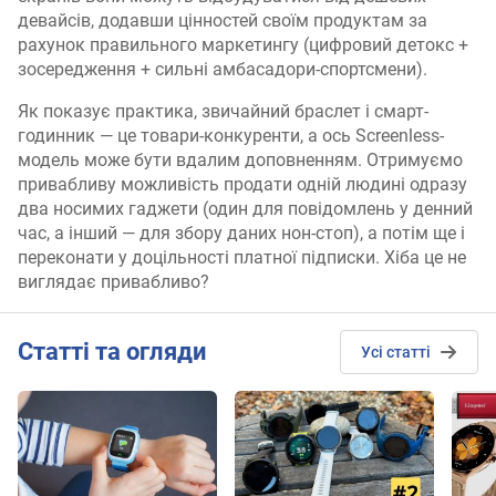
девайсів, додавши цінностей своїм продуктам за
рахунок правильного маркетингу (цифровий детокс +
зосередження + сильні амбасадори-спортсмени).
Як показує практика, звичайний браслет і смарт-
годинник — це товари-конкуренти, а ось Screenless-
модель може бути вдалим доповненням. Отримуємо
привабливу можливість продати одній людині одразу
два носимих гаджети (один для повідомлень у денний
час, а інший — для збору даних нон-стоп), а потім ще і
переконати у доцільності платної підписки. Хіба це не
виглядає привабливо?
Cтатті та огляди
Усі статті