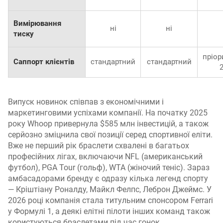
Вимірювання
ні
ні
тиску
пріор
Саппорт клієнтів
стандартний
стандартний
Випуск новинок співпав з економічними і
маркетинговими успіхами компанії. На початку 2025
року Whoop привернула $585 млн інвестицій, а також
серйозно зміцнила свої позиції серед спортивної еліти.
Вже не перший рік браслети схвалені в багатьох
професійних лігах, включаючи NFL (американський
футбол), PGA Tour (гольф), WTA (жіночий теніс). Зараз
амбасадорами бренду є одразу кілька легенд спорту
— Кріштіану Роналду, Майкл Фелпс, Леброн Джеймс. У
2026 році компанія стала титульним спонсором Ferrari
у Формулі 1, а деякі елітні пілоти інших команд також
користуються браслетами під час гонок.