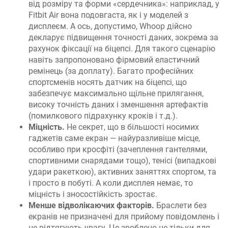
від розміру та форми «сердечника»: наприклад, у
Fitbit Air вона подовгаста, як і у моделей з
дисплеєм. А ось, допустимо, Whoop дійсно
декларує підвищення точності даних, зокрема за
рахунок фіксації на біцепсі. Для такого сценарію
навіть запропоновано фірмовий еластичний
ремінець (за доплату). Багато професійних
спортсменів носять датчик на біцепсі, що
забезпечує максимально щільне прилягання,
високу точність даних і зменшення артефактів
(помилкового підрахунку кроків і т.д.).
Міцність.
Не секрет, що в більшості носимих
гаджетів саме екран — найуразливіше місце,
особливо при кросфіті (зачеплення гантелями,
спортивними снарядами тощо), тенісі (випадкові
удари ракеткою), активних заняттях спортом, та
і просто в побуті. А коли дисплея немає, то
міцність і зносостійкість зростає.
Менше відволікаючих факторів.
Браслети без
екранів не призначені для прийому повідомлень і
не відтягують увагу. Це зроблено не тільки для