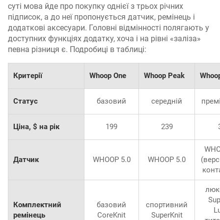
суті мова йде про покупку однієї з трьох річних
підписок, а до неї пропонується датчик, ремінець і
додаткові аксесуари. Головні відмінності полягають у
доступних функціях додатку, хоча і на рівні «заліза»
певна різниця є. Подробиці в таблиці:
Критерії
Whoop One
Whoop Peak
Whoop
Статус
базовий
середній
прем
Ціна, $ на рік
199
239
WHO
Датчик
WHOOP 5.0
WHOOP 5.0
(верс
конт
люк
Sup
Комплектний
базовий
спортивний
L
ремінець
CoreKnit
SuperKnit