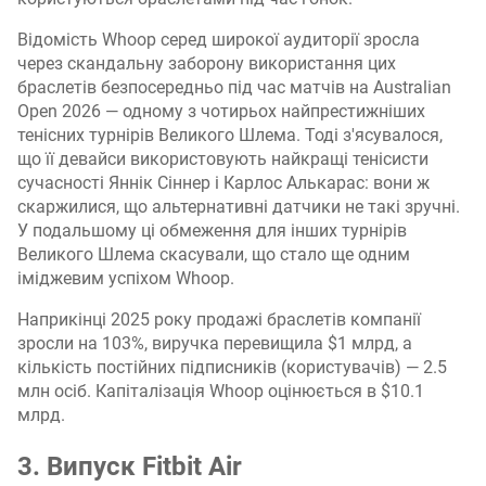
Відомість Whoop серед широкої аудиторії зросла
через скандальну заборону використання цих
браслетів безпосередньо під час матчів на Australian
Open 2026 — одному з чотирьох найпрестижніших
тенісних турнірів Великого Шлема. Тоді з'ясувалося,
що її девайси використовують найкращі тенісисти
сучасності Яннік Сіннер і Карлос Алькарас: вони ж
скаржилися, що альтернативні датчики не такі зручні.
У подальшому ці обмеження для інших турнірів
Великого Шлема скасували, що стало ще одним
іміджевим успіхом Whoop.
Наприкінці 2025 року продажі браслетів компанії
зросли на 103%, виручка перевищила $1 млрд, а
кількість постійних підписників (користувачів) — 2.5
млн осіб. Капіталізація Whoop оцінюється в $10.1
млрд.
3. Випуск Fitbit Air