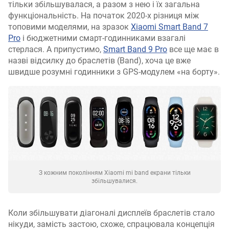
тільки збільшувалася, а разом з нею і їх загальна
функціональність. На початок 2020-х різниця між
топовими моделями, на зразок
Xiaomi Smart Band 7
Pro
і бюджетними смарт-годинниками взагалі
стерлася. А припустимо,
Smart Band 9 Pro
все ще має в
назві відсилку до браслетів (Band), хоча це вже
швидше розумні годинники з GPS-модулем «на борту».
З кожним поколінням Xiaomi mi band екрани тільки
збільшувалися.
Коли збільшувати діагоналі дисплеїв браслетів стало
нікуди, замість застою, схоже, спрацювала концепція