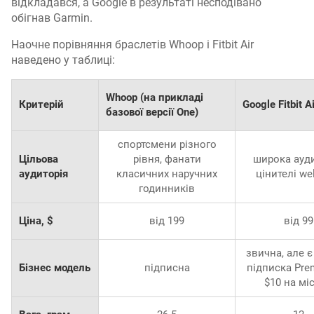
відкладався, а Google в результаті несподівано
обігнав Garmin.
Наочне порівняння браслетів Whoop і Fitbit Air
наведено у таблиці:
Whoop (на прикладі
Критерій
Google Fitbit Ai
базової версії One)
спортсмени різного
Цільова
рівня, фанати
широка ауди
аудиторія
класичних наручних
цінителі we
годинників
Ціна, $
від 199
від 99
звична, але є
Бізнес модель
підписна
підписка Pre
$10 на мі