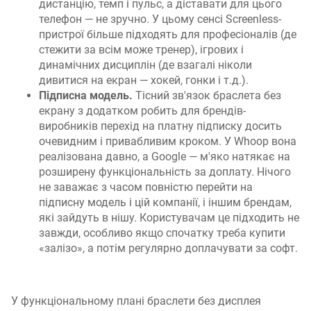
дистанцію, темп і пульс, а діставати для цього
телефон — не зручно. У цьому сенсі Screenless-
пристрої більше підходять для професіоналів (де
стежити за всім може тренер), ігрових і
динамічних дисциплін (де взагалі ніколи
дивитися на екран — хокей, гонки і т.д.).
Підписна модель.
Тісний зв'язок браслета без
екрану з додатком робить для брендів-
виробників перехід на платну підписку досить
очевидним і привабливим кроком. У Whoop вона
реалізована давно, а Google — м'яко натякає на
розширену функціональність за доплату. Нічого
не заважає з часом повністю перейти на
підписну модель і цій компанії, і іншим брендам,
які зайдуть в нішу. Користувачам це підходить не
завжди, особливо якщо спочатку треба купити
«залізо», а потім регулярно доплачувати за софт.
У функціональному плані браслети без дисплея