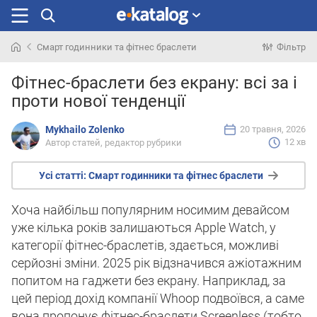
Смарт годинники та фітнес браслети
Фільтр
Шукали
Фітнес-браслети без екрану: всі за і
раніше
проти нової тенденції
Mykhailo Zolenko
20 травня, 2026
12 хв
Автор статей, редактор рубрики
Усі статті:
Смарт годинники та фітнес браслети
Хоча найбільш популярним носимим девайсом
уже кілька років залишаються Apple Watch, у
категорії фітнес-браслетів, здається, можливі
серйозні зміни. 2025 рік відзначився ажіотажним
попитом на гаджети без екрану. Наприклад, за
цей період дохід компанії Whoop подвоївся, а саме
вона пропонує фітнес-браслети Screenless (тобто