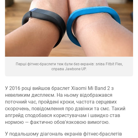
Перші фітнес-браслети теж були без екранів: зліва Fitbit Flex,
справа Jawbone UP.
У 2016 році вийшов браслет Xiaomi Mi Band 2 з
невеликим дисплеєм. На ньому відображався
поточний час, пройдені кроки, частота серцевих
скорочень, повідомлення про дзвінки та смс. Такий
апгрейд сподобався користувачам і швидко став
нормою — фактично обов'язковою вимогою.
У подальшому діагональ екранів фітнес-браслетів