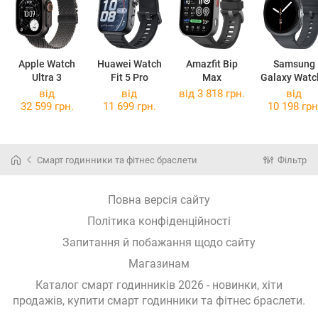
Apple Watch
Huawei Watch
Amazfit Bip
Samsung
Ultra 3
Fit 5 Pro
Max
Galaxy Watc
44mm
від
від
від 3 818 грн.
від
32 599 грн.
11 699 грн.
10 198 грн
Смарт годинники та фітнес браслети
Фільтр
Повна версія сайту
Політика конфіденційності
Запитання й побажання щодо сайту
Магазинам
Каталог смарт годинників 2026 - новинки, хіти
продажів,
купити смарт годинники та фітнес браслети
.