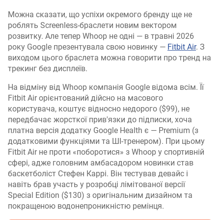
Можна сказати, що успіхи окремого бренду ще не
роблять Screenless-браслети новим вектором
розвитку. Але тепер Whoop не одні — в травні 2026
року Google презентувала свою новинку —
Fitbit Air
. З
виходом цього браслета можна говорити про тренд на
трекинг без дисплеїв.
На відміну від Whoop компанія Google відома всім. Її
Fitbit Air орієнтований дійсно на масового
користувача, коштує відносно недорого ($99), не
передбачає жорсткої прив'язки до підписки, хоча
платна версія додатку Google Health є — Premium (з
додатковими функціями та ШІ-тренером). При цьому
Fitbit Air не проти «поборотися» з Whoop у спортивній
сфері, адже головним амбасадором новинки став
баскетболіст Стефен Каррі. Він тестував девайс і
навіть брав участь у розробці лімітованої версії
Special Edition ($130) з оригінальним дизайном та
покращеною водонепроникністю ремінця.