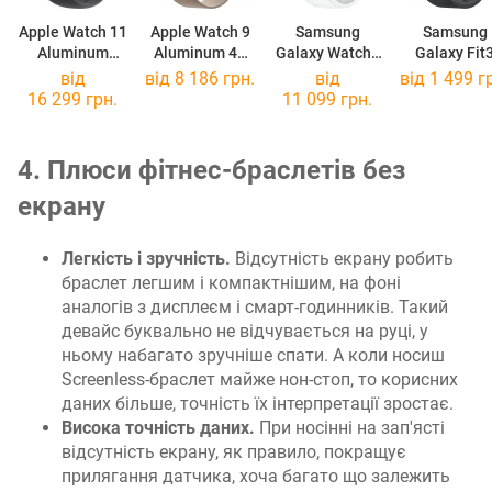
Apple Watch 11
Apple Watch 9
Samsung
Samsung
Aluminum
Aluminum 41
Galaxy Watch8
Galaxy Fit
46mm
mm
Classic
від
від 8 186 грн.
від
від 1 499 г
16 299 грн.
11 099 грн.
4. Плюси фітнес-браслетів без
екрану
Легкість і зручність.
Відсутність екрану робить
браслет легшим і компактнішим, на фоні
аналогів з дисплеєм і смарт-годинників. Такий
девайс буквально не відчувається на руці, у
ньому набагато зручніше спати. А коли носиш
Screenless-браслет майже нон-стоп, то корисних
даних більше, точність їх інтерпретації зростає.
Висока точність даних.
При носінні на зап'ясті
відсутність екрану, як правило, покращує
прилягання датчика, хоча багато що залежить