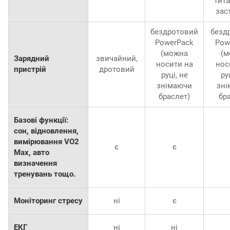
тит
зас
бездротовий
безд
PowerPack
Pow
(можна
(м
Зарядний
звичайний,
носити на
нос
пристрій
дротовий
руці, не
ру
знімаючи
зні
браслет)
бр
Базові функції:
сон, відновлення,
вимірювання VO2
є
є
Max, авто
визначення
тренувань тощо.
Моніторинг стресу
ні
є
ЕКГ
ні
ні