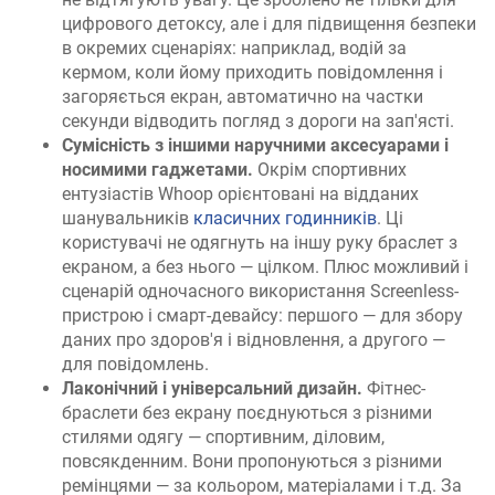
цифрового детоксу, але і для підвищення безпеки
в окремих сценаріях: наприклад, водій за
кермом, коли йому приходить повідомлення і
загоряється екран, автоматично на частки
секунди відводить погляд з дороги на зап'ясті.
Сумісність з іншими наручними аксесуарами і
носимими гаджетами.
Окрім спортивних
ентузіастів Whoop орієнтовані на відданих
шанувальників
класичних годинників
. Ці
користувачі не одягнуть на іншу руку браслет з
екраном, а без нього — цілком. Плюс можливий і
сценарій одночасного використання Screenless-
пристрою і смарт-девайсу: першого — для збору
даних про здоров'я і відновлення, а другого —
для повідомлень.
Лаконічний і універсальний дизайн.
Фітнес-
браслети без екрану поєднуються з різними
стилями одягу — спортивним, діловим,
повсякденним. Вони пропонуються з різними
ремінцями — за кольором, матеріалами і т.д. За