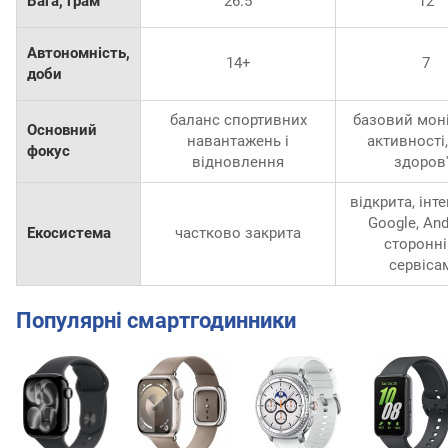
Вага, грам
26.5
12
Автономність,
14+
7
доби
баланс спортивних
базовий мон
Основний
навантажень і
активності,
фокус
відновлення
здоров
відкрита, інте
Google, And
Екосистема
частково закрита
сторонн
сервіса
Популярні смартгодинники