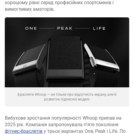
хорошому рівні серед професійних спортсменів і
вимогливих аматорів.
Браслети Whoop — не тільки про відсутність екрану, але й
розвиток підписної моделі.
Вибухове зростання популярності Whoop припав на
2025 рік. Компанія запропонувала п'яте покоління
фітнес-браслетів
у трьох варіантах One, Peak і Life. По