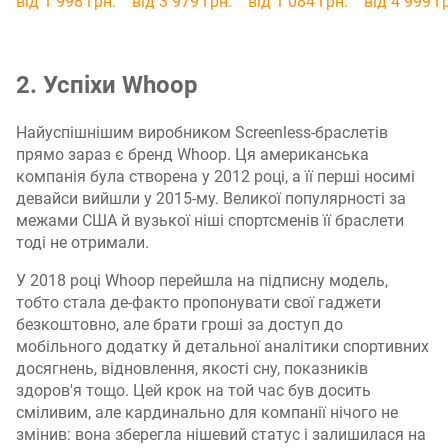
від 1 998 грн.
від 3 979 грн.
від 1 084 грн.
від 4 999 г
2. Успіхи Whoop
Найуспішнішим виробником Screenless-браслетів
прямо зараз є бренд Whoop. Ця американська
компанія була створена у 2012 році, а її перші носимі
девайси вийшли у 2015-му. Великої популярності за
межами США й вузької ніші спортсменів її браслети
тоді не отримали.
У 2018 році Whoop перейшла на підписну модель,
тобто стала де-факто пропонувати свої гаджети
безкоштовно, але брати гроші за доступ до
мобільного додатку й детальної аналітики спортивних
досягнень, відновлення, якості сну, показників
здоров'я тощо. Цей крок на той час був досить
сміливим, але кардинально для компанії нічого не
змінив: вона зберегла нішевий статус і залишилася на