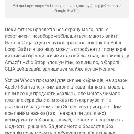
Усі дані про здоров'я і тренування в додатку (інтерфейс нового
Google Health).
Поки фітнес-браслетів без екрану мало, але їх
асортимент незабаром збільшиться: мають вийти
Garmin Cirqa, ходять чутки про нове покоління Polar
Loop. Зайти в цю нішу можуть спробувати і популярні
китайські бренди носимих девайсів, хоча, наприклад, у
Amazfit Helio Strap «пошуміти» не вийшло, в Європі і
США цей девайс залишився майже непоміченим.
Успіхи Whoop показові для сильних брендів, на зразок
Apple і Samsung, яким давно цікава підписна модель.
Вони все ще продають «залізо», але мають чимало
платних сервісів, які можна популяризувати та
розвивати за допомогою Screenless-пристроїв. Цим
компаніям важко (так, і навряд чи доцільно)
конкурувати з Xiaomi, Huawei, Honor, які пропонують
бюджетні рішення. За допомогою браслетів без
екранів вони можуть відбудуватися від дешевих