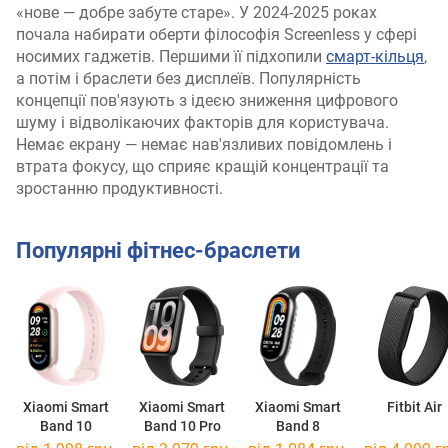
«нове — добре забуте старе». У 2024-2025 роках
почала набирати оберти філософія Screenless у сфері
носимих гаджетів. Першими її підхопили
смарт-кільця
,
а потім і браслети без дисплеїв. Популярність
концепції пов'язують з ідеєю зниження цифрового
шуму і відволікаючих факторів для користувача.
Немає екрану — немає нав'язливих повідомлень і
втрата фокусу, що сприяє кращій концентрації та
зростанню продуктивності.
Популярні фітнес-браслети
Xiaomi Smart
Xiaomi Smart
Xiaomi Smart
Fitbit Air
Band 10
Band 10 Pro
Band 8