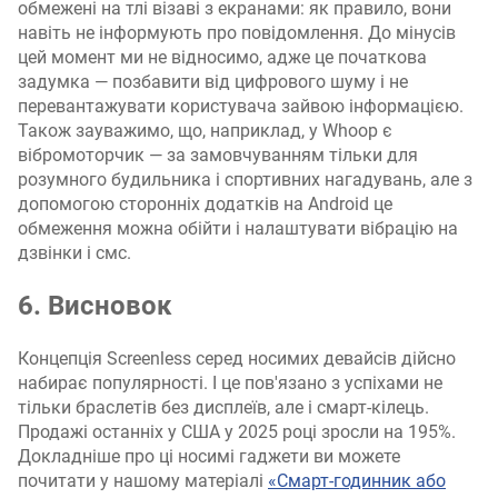
обмежені на тлі візаві з екранами: як правило, вони
навіть не інформують про повідомлення. До мінусів
цей момент ми не відносимо, адже це початкова
задумка — позбавити від цифрового шуму і не
перевантажувати користувача зайвою інформацією.
Також зауважимо, що, наприклад, у Whoop є
вібромоторчик — за замовчуванням тільки для
розумного будильника і спортивних нагадувань, але з
допомогою сторонніх додатків на Android це
обмеження можна обійти і налаштувати вібрацію на
дзвінки і смс.
6. Висновок
Концепція Screenless серед носимих девайсів дійсно
набирає популярності. І це пов'язано з успіхами не
тільки браслетів без дисплеїв, але і смарт-кілець.
Продажі останніх у США у 2025 році зросли на 195%.
Докладніше про ці носимі гаджети ви можете
почитати у нашому матеріалі
«Смарт-годинник або