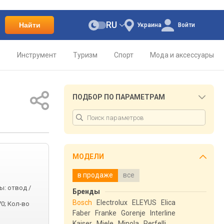
RU
Найти
Украина
Войти
о
Инструмент
Туризм
Спорт
Мода и аксессуары
ПОДБОР ПО ПАРАМЕТРАМ
МОДЕЛИ
в продаже
все
ы: отвод /
Бренды
Bosch
Electrolux
ELEYUS
Elica
70; Кол-во
Faber
Franke
Gorenje
Interline
Kaiser
Miele
Minola
Perfelli