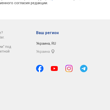
менного согласия редакции.
Ваш регион
е?
er.
Украина
,
RU
ии" под
ретной
Украина