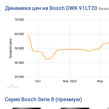
Динамика цен на Bosch DWK 91LT20
белы
20 000
25 000
35 000
45 000
80 000
10 000
70 000
60 000
Средняя цена
50 000
30 000
40 000
30 000
Июль
Июль
Окт.
Янв. 2025
Апр.
L
Серия Bosch Serie 8 (премиум)