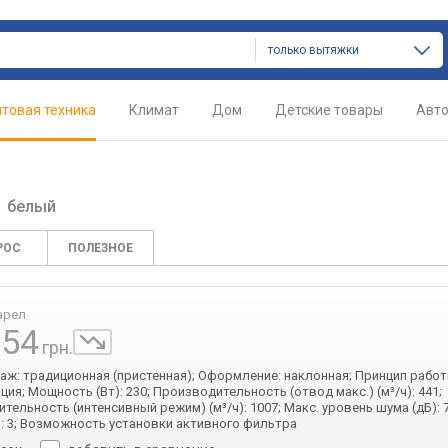
только вытяжки
товая техника
Климат
Дом
Детские товары
Авт
0
белый
РОС
ПОЛЕЗНОЕ
арел
554
грн.
таж: традиционная (пристенная); Оформление: наклонная; Принцип работ
ция; Мощность (Вт): 230; Производительность (отвод макс.) (м³/ч): 441;
тельность (интенсивный режим) (м³/ч): 1007; Макс. уровень шума (дБ): 
: 3; Возможность установки активного фильтра