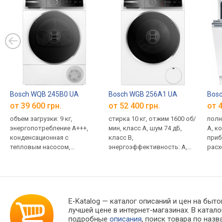
Bosch WQB 245B0 UA
Bosch WGB 256A1 UA
Bos
от 39 600 грн.
от 52 400 грн.
от 4
объем загрузки: 9 кг,
стирка 10 кг, отжим 1600 об/
полн
энергопотребление А+++,
мин, класс A, шум 74 дБ,
A, к
конденсационная с
класс B,
приб
тепловым насосом,
энергоэффективность: A,
расхо
самоочистка, подсветка
14 программ, без сушилки,
инве
барабана, управление из
стирка паром, Wi-Fi
чере
Интернета, 14 программ,
59.8
класс сушки B
E-Katalog
— каталог описаний и цен на быто
лучшей цене в интернет-магазинах. В кат
подробные
описания
, поиск товара по наз