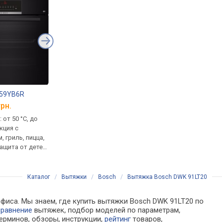
559YB6R
Bosch BGL 8X230
Bosch PRP 6A6 H40
грн.
от 12 838 грн.
от 27 581 грн.
: от 50 °C, до
сухая уборка, мешок, HEPA,
умная, газовая,
кция с
мощность 890 Вт, шум 72 дБ,
стеклокерамика (Sch
, гриль, пицца,
насадки: для мебели,
Ceran), индикатор те
ащита от детей,
щелевая, пылевая, вес 5.5 кг
автоуправление вне
кла,
вытяжкой, чугунные
ские
решетки
ие
Каталог
/
Вытяжки
/
Bosch
/
Вытяжка Bosch DWK 91LT20
офиса. Мы знаем, где купить вытяжки Bosch DWK 91LT20 по
сравнение
вытяжек, подбор моделей по параметрам,
ерминов, обзоры, инструкции,
рейтинг
товаров,