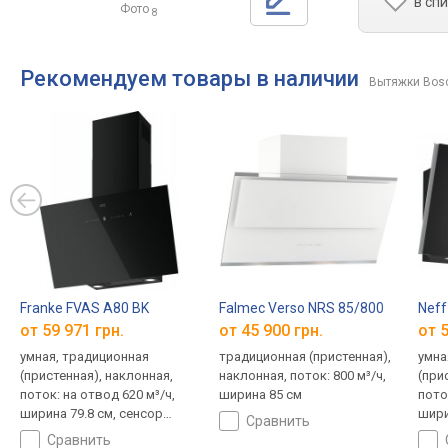
в сп
Фото
8
Рекомендуем товары в наличии
Вытяжки Bos
Franke FVAS A80 BK
Falmec Verso NRS 85/800
Neff
от 59 971 грн.
от 45 900 грн.
от 5
умная, традиционная
традиционная (пристенная),
умна
(пристенная), наклонная,
наклонная, поток: 800 м³/ч,
(при
поток: на отвод 620 м³/ч,
ширина 85 см
пото
ширина 79.8 см, сенсор
шири
сравнить
дыма
сравнить