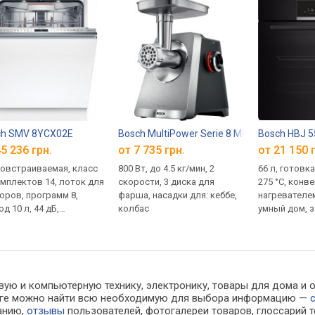
ch SMV 8YCX02E
Bosch MultiPower Serie 8 MFWS820M
Bosch HBJ 
5 236 грн.
от 7 735 грн.
от 21 150 
овстраиваемая, класс
800 Вт, до 4.5 кг/мин, 2
66 л, готовка
омплектов 14, лоток для
скорости, 3 диска для
275 °C, конве
оров, программ 8,
фарша, насадки для: кеббе,
нагревателем
д 10 л, 44 дБ,
колбас
умный дом, з
ртор, луч, управление
дверца 2 сте
з Интернет, ширина:
телескопиче
 см
направляющ
вую и компьютерную технику, электронику, товары для дома и 
алоге можно найти всю необходимую для выбора информацию —
ванию,
отзывы
пользователей, фотогалереи товаров, глоссарий т