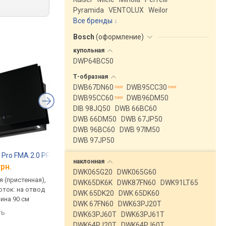
Pyramida
VENTOLUX
Weilor
Все бренды
Bosch
(
оформление
)
купольная
DWP64BC50
Т-образная
DWB67DN60
DWB95CC30
DWB95CC60
DWB96DM50
DIB 98JQ50
DWB 66BC60
DWB 66DM50
DWB 67JP50
DWB 96BC60
DWB 97IM50
DWB 97JP50
s Pro FMA 2.0 PRO 907 BK
Samsung NK 24C9804 WB
Kaiser AT-9317
наклонная
грн.
от 43 312 грн.
от 45 068 грн.
DWK065G20
DWK065G60
 (пристенная),
традиционная (пристенная),
традиционная (прист
DWK65DK6K
DWK87FN60
DWK91LT65
оток: на отвод
наклонная, ширина 60 см,
наклонная, поток: 120
DWK 65DK20
DWK 65DK60
рина 90 см
автоматическое управление
ширина 90 см
DWK 67FN60
DWK63PJ20T
ть
сравнить
сравнить
DWK63PJ60T
DWK63PJ61T
DWK64PJ20T
DWK64PJ60T