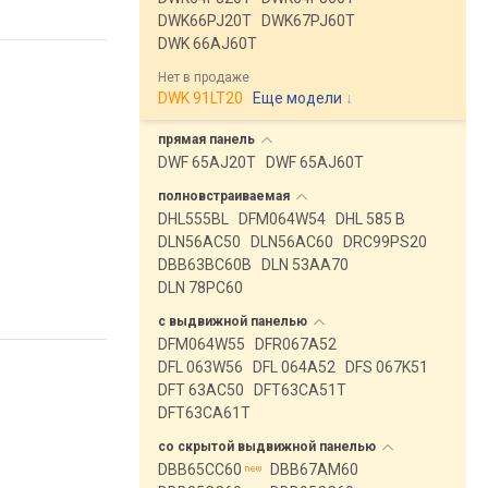
DWK66PJ20T
DWK67PJ60T
DWK 66AJ60T
Нет в продаже
DWK 91LT20
Еще модели
↓
прямая
панель
DWF 65AJ20T
DWF 65AJ60T
полновстраиваемая
DHL555BL
DFM064W54
DHL 585 B
DLN56AC50
DLN56AC60
DRC99PS20
DBB63BC60B
DLN 53AA70
DLN 78PC60
с выдвижной
панелью
DFM064W55
DFR067A52
DFL 063W56
DFL 064A52
DFS 067K51
DFT 63AC50
DFT63CA51T
DFT63CA61T
со скрытой выдвижной
панелью
DBB65CC60
DBB67AM60