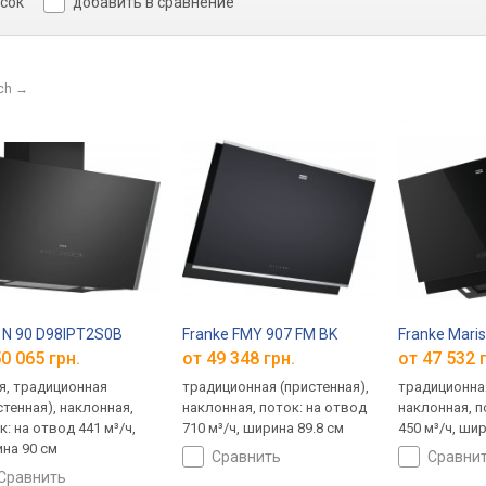
исок
добавить в сравнение
ch
→
 N 90 D98IPT2S0B
Franke FMY 907 FM BK
Franke Mari
0 065 грн.
от 49 348 грн.
от 47 532 
я, традиционная
традиционная (пристенная),
традиционная
стенная), наклонная,
наклонная, поток: на отвод
наклонная, п
к: на отвод 441 м³/ч,
710 м³/ч, ширина 89.8 см
450 м³/ч, ши
на 90 см
сравнить
сравни
сравнить