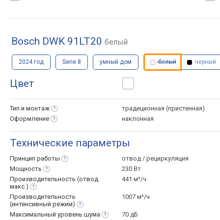
Bosch DWK 91LT20
белый
2024 год
Serie 8
умный дом
белый
черный
Цвет
Тип и
монтаж
традиционная (пристенная)
Оформление
наклонная
Технические параметры
Принцип
работы
отвод / рециркуляция
Мощность
230 Вт
Производительность (отвод
441 м³/ч
макс.)
Производительность
1007 м³/ч
(интенсивный
режим)
Максимальный уровень
шума
70 дБ