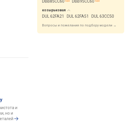
DBB85CC60
DBB95CC60
козырьковая
DUL 62FA21
DUL 62FA51
DUL 63CC50
Вопросы и пожелания по подбору модели →
у
чистота и
и, но и
деталей