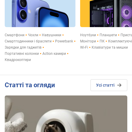
Смартфони
Чохли
Навушники
Ноутбуки
Планшети
Прист
Смартгодинники і браслети
Powerbank
Монітори
ПК
Комплектуюч
Зарядки для гаджетів
Wi-Fi
Клавіатури та мишки
Портативні колонки
Action камери
Квадрокоптери
Статті та огляди
Усі статті