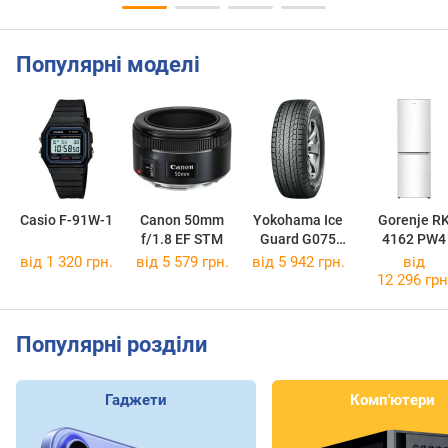
Популярні моделі
Casio F-91W-1
Canon 50mm
Yokohama Ice
Gorenje R
f/1.8 EF STM
Guard G075
4162 PW4
225/65 R17
від 1 320 грн.
від 5 579 грн.
від 5 942 грн.
від
102Q
12 296 грн
Популярні розділи
Гаджети
Комп'ютери