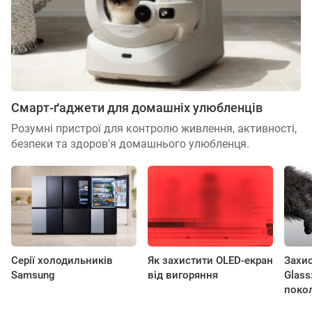
Смарт-ґаджети для домашніх улюбленців
Розумні пристрої для контролю живлення, активності,
безпеки та здоров'я домашнього улюбленця.
Серії холодильників
Як захистити OLED-екран
Захис
Samsung
від вигоряння
Glass
покол