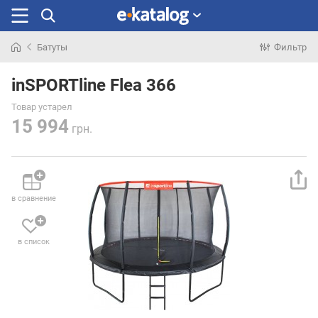
Батуты
Фильтр
Искали
раньше
inSPORTline Flea 366
Товар устарел
15 994
грн.
в сравнение
в список