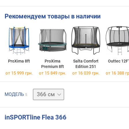
Рекомендуем товары в наличии
ProXima 8ft
ProXima
Salta Comfort
Outtec 12F
Premium 8ft
Edition 251
от 15 999 грн.
от 15 849 грн.
от 16 039 грн.
от 16 388 гр
183 см
МОДЕЛЬ
5
244 см
305 см
430 см
inSPORTline Flea 366