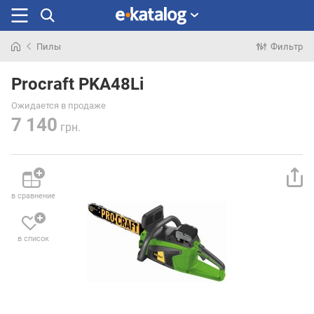
Пилы
Фильтр
Искали
раньше
Procraft PKA48Li
Ожидается в продаже
7 140
грн.
в сравнение
в список