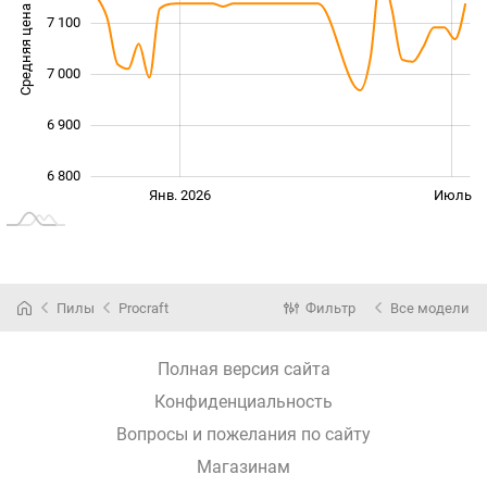
Средняя цена
7 100
6 850
7 000
6 900
6 800
Янв. 2027
Июль
Окт.
Янв. 2026
Июль
L
Пилы
Procraft
Фильтр
Все модели
Полная версия сайта
Конфиденциальность
Вопросы и пожелания по сайту
Магазинам