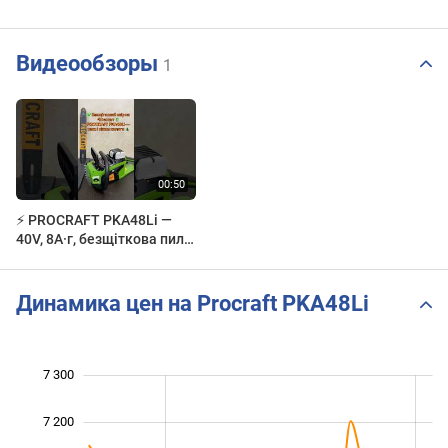
Видеообзоры
1
⚡ PROCRAFT PKA48Li —
40V, 8А·г, безщіткова пила.
Взяв і пішов пиляти!
#procraft #proftoolsp
Динамика цен на Procraft PKA48Li
 750
 850
 950
 400
 700
 600
7 300
7 200