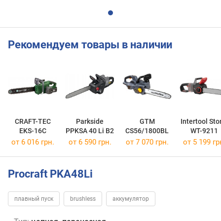
Рекомендуем товары в наличии
CRAFT-TEC
Parkside
GTM
Intertool St
EKS-16C
PPKSA 40 Li B2
CS56/1800BL
WT-9211
от 6 016 грн.
от 6 590 грн.
от 7 070 грн.
от 5 199 гр
Procraft PKA48Li
плавный пуск
brushless
аккумулятор