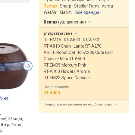
Remax
Sharp
Stadler Form
Venta
WetAir
Xiaomi
Все бренды
Remax
(
увлажнение
)
ультразвуковое
RL-HM15
RT-A600
RT-A730
RT-A810 Chan
Lante RT-A270
A-610 Robot Cat
RT-A230 Cute Bird
Capsule Mini RT-A500
RT-EM05 Mercury Pink
RT-A700 Flowers Aroma
RT-EM23 Space Capsule
Нет в продаже
RT-A400
A-84
Kronos KPY-25S
Infinity Space Capsu
Вопросы и пожелания по подбору модели →
.
от 318 грн.
от 399 грн.
,
увлажнитель,
увлажнитель,
ой, 35 мл/ч,
ультразвуковой, бак 0.2 л,
ультразвуковой, до 1
о 8 ч работы,
ароматизатор, питание от
40 мл/ч, бак 0.22 л, до
ор
USB
работы, ароматизат