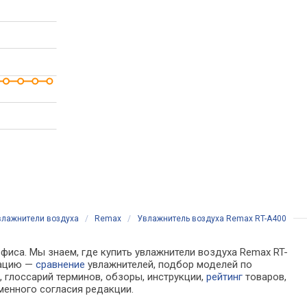
влажнители воздуха
/
Remax
/
Увлажнитель воздуха Remax RT-A400
фиса. Мы знаем, где купить увлажнители воздуха Remax RT-
мацию —
сравнение
увлажнителей, подбор моделей по
 глоссарий терминов, обзоры, инструкции,
рейтинг
товаров,
менного согласия редакции.