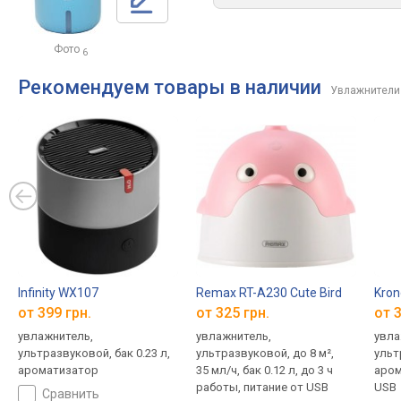
Фото
6
Рекомендуем товары в наличии
Увлажнители
Infinity WX107
Remax RT-A230 Cute Bird
Kron
от 399 грн.
от 325 грн.
от 3
увлажнитель,
увлажнитель,
увла
ультразвуковой, бак 0.23 л,
ультразвуковой, до 8 м²,
ульт
ароматизатор
35 мл/ч, бак 0.12 л, до 3 ч
аром
работы, питание от USB
USB
сравнить