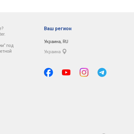
Ваш регион
е?
er.
Украина
,
RU
ии" под
ретной
Украина