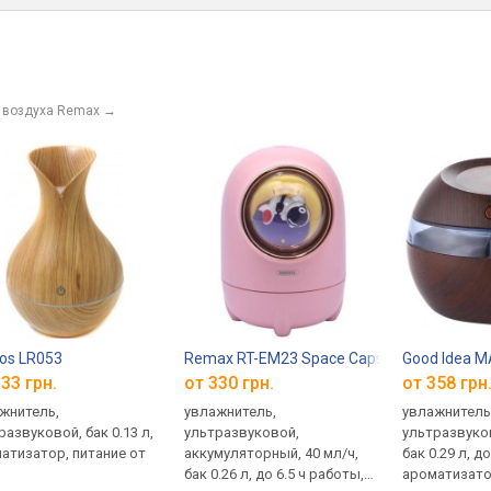
 воздуха Remax
→
os LR053
Remax RT-EM23 Space Capsule
Good Idea M
33 грн.
от 330 грн.
от 358 грн
жнитель,
увлажнитель,
увлажнитель
развуковой, бак 0.13 л,
ультразвуковой,
ультразвуков
атизатор, питание от
аккумуляторный, 40 мл/ч,
бак 0.29 л, д
бак 0.26 л, до 6.5 ч работы,
ароматизат