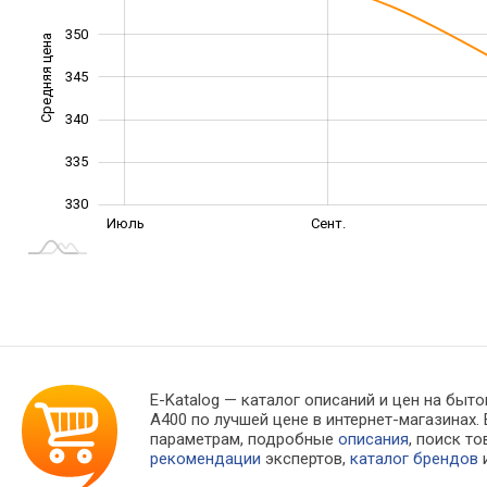
350
Средняя цена
345
330
340
335
330
Май
Май
Июль
Сент.
L
E-Katalog
— каталог описаний и цен на быто
A400 по лучшей цене в интернет-магазина
параметрам, подробные
описания
, поиск т
рекомендации
экспертов,
каталог брендов
и