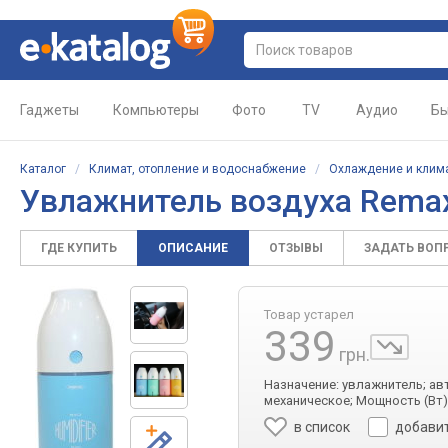
Гаджеты
Компьютеры
Фото
TV
Аудио
Бы
Каталог
/
Климат, отопление и водоснабжение
/
Охлаждение и клим
Увлажнитель воздуха Rema
ГДЕ КУПИТЬ
ОПИСАНИЕ
ОТЗЫВЫ
ЗАДАТЬ ВОП
Товар устарел
339
грн.
Назначение: увлажнитель; ав
механическое; Мощность (Вт):
в список
добавит