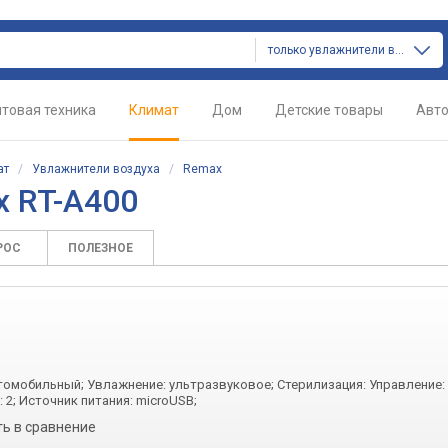
только увлажнители воздуха
товая техника
Климат
Дом
Детские товары
Авт
ат
/
Увлажнители воздуха
/
Remax
x RT-A400
РОС
ПОЛЕЗНОЕ
томобильный; Увлажнение: ультразвуковое; Стерилизация: Управление:
 2; Источник питания: microUSB;
ь в сравнение