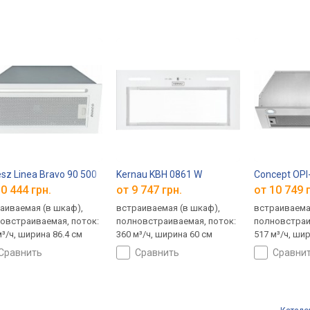
esz Linea Bravo 90 500
Kernau KBH 0861 W
Concept OPI
0 444 грн.
от 9 747 грн.
от 10 749 
аиваемая (в шкаф),
встраиваемая (в шкаф),
встраиваема
овстраиваемая, поток:
полновстраиваемая, поток:
полновстраи
м³/ч, ширина 86.4 см
360 м³/ч, ширина 60 см
517 м³/ч, ши
сравнить
сравнить
сравни