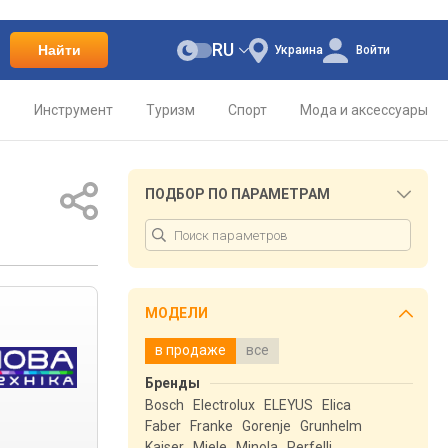
RU
Найти
Украина
Войти
о
Инструмент
Туризм
Спорт
Мода и аксессуары
ПОДБОР ПО ПАРАМЕТРАМ
МОДЕЛИ
в продаже
все
Бренды
Bosch
Electrolux
ELEYUS
Elica
Faber
Franke
Gorenje
Grunhelm
Kaiser
Miele
Minola
Perfelli