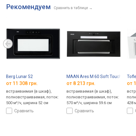
Рекомендуем
Сравнить в таблице
→
Berg Lunar 52
MAAN Ares M 60 Soft Touch
Tofl
от 11 308 грн.
от 8 213 грн.
от 1
встраиваемая (в шкаф),
встраиваемая (в шкаф),
встр
полновстраиваемая, поток:
полновстраиваемая, поток:
полн
500 м³/ч, ширина 52 см
570 м³/ч, ширина 59.6 см
428 
сравнить
сравнить