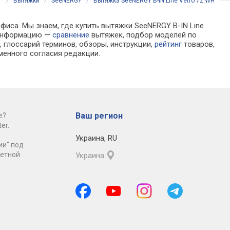
г
/
Вытяжки
/
SeeNERGY
/
Вытяжка SeeNERGY B-IN Line Vetro 72 WH
фиса. Мы знаем, где купить вытяжки SeeNERGY B-IN Line
а информацию —
сравнение
вытяжек, подбор моделей по
 глоссарий терминов, обзоры, инструкции,
рейтинг
товаров,
менного согласия редакции.
Ваш регион
е?
er.
Украина
,
RU
ии" под
ретной
Украина