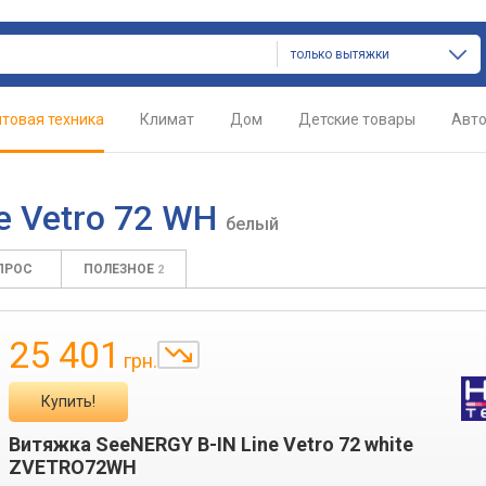
только вытяжки
товая техника
Климат
Дом
Детские товары
Авт
e Vetro 72 WH
белый
ПРОС
ПОЛЕЗНОЕ
2
25 401
грн.
Купить!
Витяжка SeeNERGY B-IN Line Vetro 72 white
ZVETRO72WH