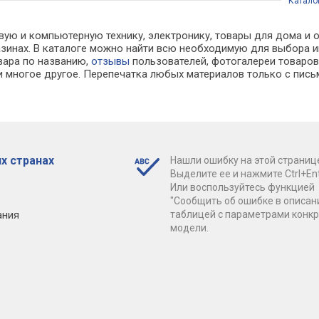
Катало
вую и компьютерную технику, электронику, товары для дома и о
агазинах. В каталоге можно найти всю необходимую для выбор
овара по названию,
отзывы
пользователей, фотогалереи товаров,
 многое другое. Перепечатка любых материалов только с пись
х странах
Нашли ошибку на этой страниц
Выделите ее и нажмите Ctrl+Ent
Или воспользуйтесь функцией
"Сообщить об ошибке в описан
ания
таблицей с параметрами конк
модели.