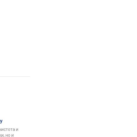
у
чистота и
и, но и