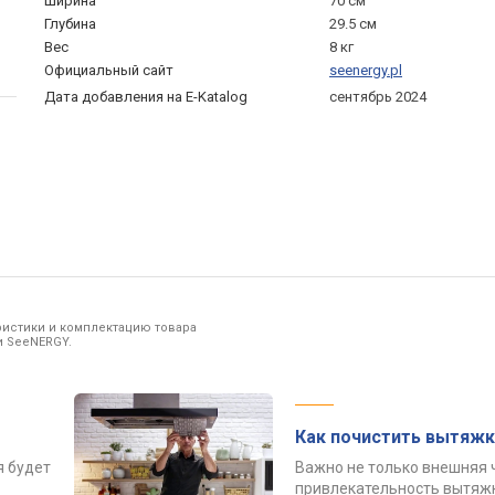
Ширина
70 см
Глубина
29.5 см
Вес
8 кг
Официальный сайт
seenergy.pl
Дата добавления на E-Katalog
сентябрь 2024
ристики и комплектацию товара
и SeeNERGY.
Как почистить вытяжк
я будет
Важно не только внешняя 
привлекательность вытяжк