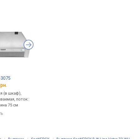
-3075
Faber Inka Plus HCS X A70
Akpo WK-4 Neva Eco
грн.
от 7 998 грн.
от 10 102 грн.
я (в шкаф),
встраиваемая (в шкаф),
встраиваемая (в шка
ваемая, поток:
полновстраиваемая, поток:
полновстраиваемая,
рина 75 см
580 м³/ч, ширина 70.2 см
439 м³/ч, ширина 60 
ть
сравнить
сравнить