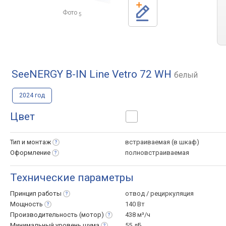
Фото
5
SeeNERGY B-IN Line Vetro 72 WH
белый
2024 год
Цвет
Тип и
монтаж
встраиваемая (в шкаф)
Оформление
полновстраиваемая
Технические параметры
Принцип
работы
отвод / рециркуляция
Мощность
140 Вт
Производительность
(мотор)
438 м³/ч
Минимальный уровень
шума
55 дБ