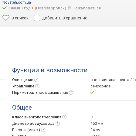
Novateh.com.ua
С нами 1 год
(Новояворовск)
Пожаловаться
в список
добавить в сравнение
Функции и возможности
Освещение
светодиодная лента
/ 1
Управление
сенсорное
Периметральное
всасывание
Общее
Класс
энергопотребления
C
Диаметр
воздуховода
150 мм
Высота
(макс.)
24 см