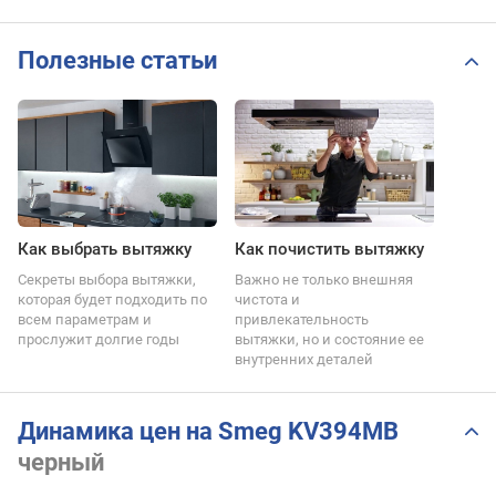
Полезные статьи
Как выбрать вытяжку
Как почистить вытяжку
Секреты выбора вытяжки,
Важно не только внешняя
которая будет подходить по
чистота и
всем параметрам и
привлекательность
прослужит долгие годы
вытяжки, но и состояние ее
внутренних деталей
Динамика цен на Smeg KV394MB
черный