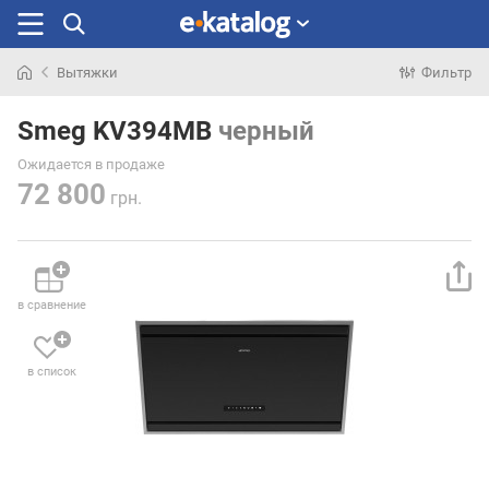
Вытяжки
Фильтр
Искали
раньше
Smeg KV394MB
черный
Ожидается в продаже
72 800
грн.
в сравнение
в список