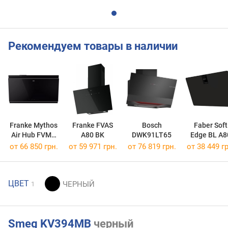
Рекомендуем товары в наличии
Franke Mythos
Franke FVAS
Bosch
Faber Soft
Air Hub FVMY
A80 BK
DWK91LT65
Edge BL A8
AH BK F90
от 66 850 грн.
от 59 971 грн.
от 76 819 грн.
от 38 449 гр
ЦВЕТ
1
Smeg KV394MB
черный