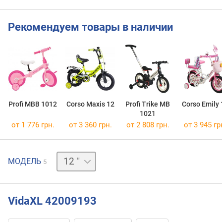
Рекомендуем товары в наличии
Profi MBB 1012
Corso Maxis 12
Profi Trike MB
Corso Emily 
1021
от 1 776 грн.
от 3 360 грн.
от 2 808 грн.
от 3 945 гр
14 "
МОДЕЛЬ
5
16 "
18 "
20 "
VidaXL 42009193