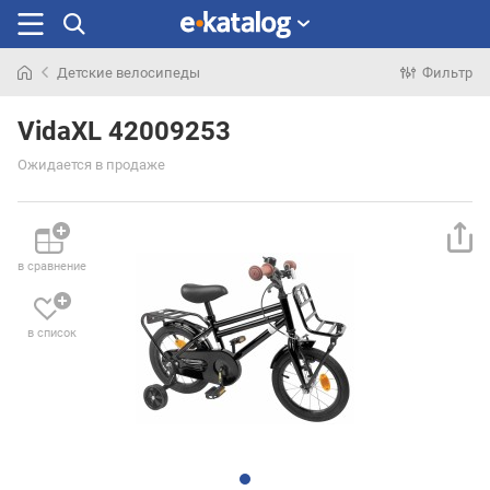
Детские велосипеды
Фильтр
Искали
раньше
VidaXL 42009253
Ожидается в продаже
в сравнение
в список