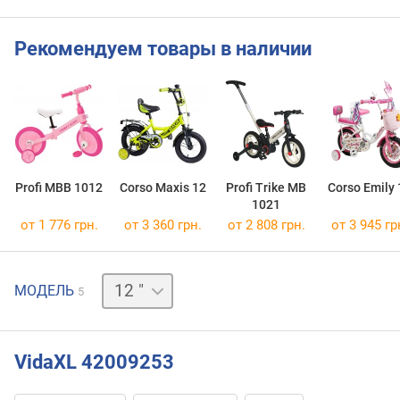
Рекомендуем товары в наличии
Profi MBB 1012
Corso Maxis 12
Profi Trike MB
Corso Emily 
1021
от 1 776 грн.
от 3 360 грн.
от 2 808 грн.
от 3 945 гр
14 "
МОДЕЛЬ
5
16 "
18 "
29 "
VidaXL 42009253