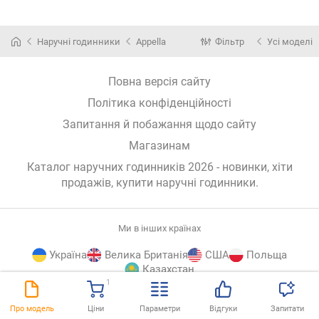
Наручні годинники
Appella
Фільтр
Усі моделі
Повна версія сайту
Політика конфіденційності
Запитання й побажання щодо сайту
Магазинам
Каталог наручних годинників 2026 - новинки, хіти
продажів,
купити наручні годинники
.
Ми в інших країнах
Україна
Велика Британія
США
Польща
Казахстан
1
E-
© E-Katalog, 2026
ВГОРУ
Про модель
Ціни
Параметри
Відгуки
Запитати
Katalog