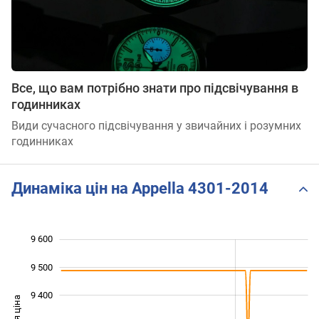
Все, що вам потрібно знати про підсвічування в
годинниках
Види сучасного підсвічування у звичайних і розумних
годинниках
Динаміка цін на Appella 4301-2014
9 600
 800
 900
 700
9 500
9 400