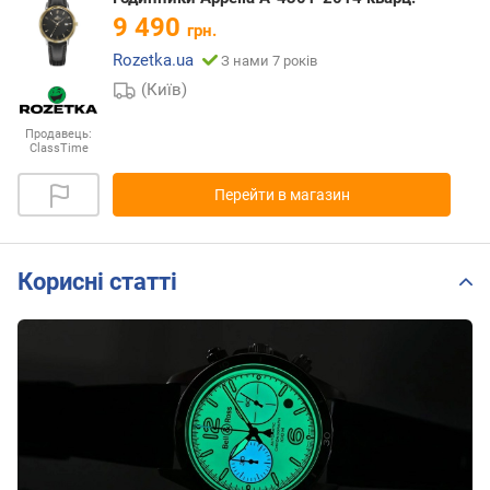
9 490
грн.
Rozetka.ua
З нами 7 років
(Київ)
Продавець:
ClassTime
Перейти в магазин
Корисні статті