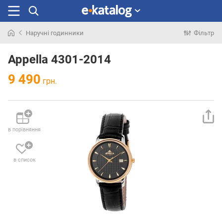
Наручні годинники
Фільтр
Шукали
раніше
Appella 4301-2014
9 490
грн.
в порівняння
в список