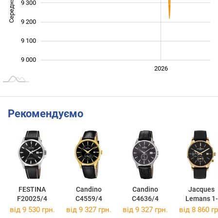
Середня ціна
9 300
9 000
9 200
9 100
9 000
2024
2025
2028
2026
L
Рекомендуємо
FESTINA
Candino
Candino
Jacques
F20025/4
C4559/4
C4636/4
Lemans 1-
2125C
від 9 530 грн.
від 9 327 грн.
від 9 327 грн.
від 8 860 гр