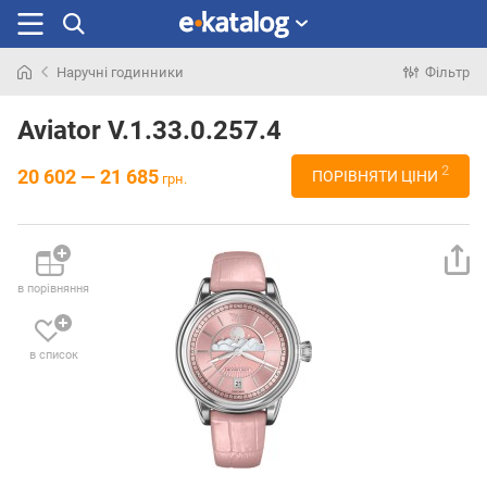
Наручні годинники
Фільтр
Шукали
раніше
Aviator V.1.33.0.257.4
2
20 602 — 21 685
ПОРІВНЯТИ ЦІНИ
грн.
в порівняння
в список