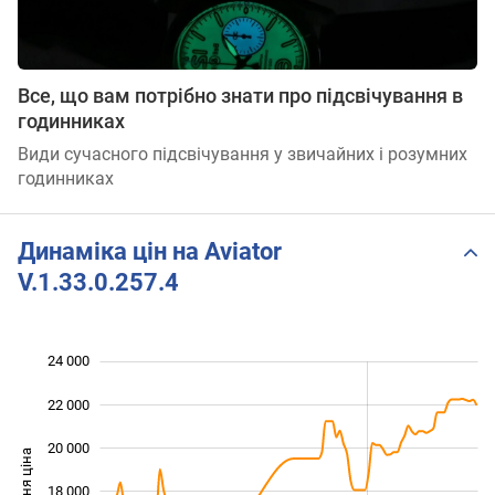
Все, що вам потрібно знати про підсвічування в
годинниках
Види сучасного підсвічування у звичайних і розумних
годинниках
Динаміка цін на Aviator
V.1.33.0.257.4
24 000
 000
 000
 000
22 000
20 000
Середня ціна
18 000
12 000