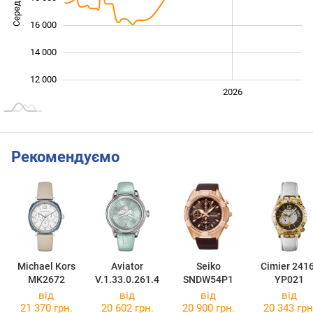
16 000
14 000
12 000
2024
2025
2028
2026
L
Рекомендуємо
Michael Kors
Aviator
Seiko
Cimier 241
MK2672
V.1.33.0.261.4
SNDW54P1
YP021
від
від
від
від
21 370 грн.
20 602 грн.
20 900 грн.
20 343 грн