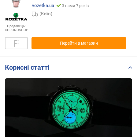
Rozetka.ua
З нами 7 років
(Київ)
Продавець:
CHRONOSHOP
Перейти в магазин
Корисні статті