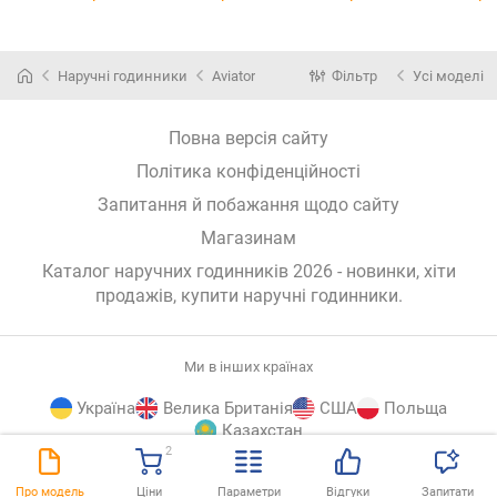
Наручні годинники
Aviator
Фільтр
Усі моделі
Повна версія сайту
Політика конфіденційності
Запитання й побажання щодо сайту
Магазинам
Каталог наручних годинників 2026 - новинки, хіти
продажів,
купити наручні годинники
.
Ми в інших країнах
Україна
Велика Британія
США
Польща
Казахстан
2
E-
© E-Katalog, 2026
ВГОРУ
Про модель
Ціни
Параметри
Відгуки
Запитати