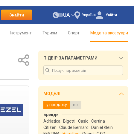
UA
Знайти
Україна
Увійти
Інструмент
Туризм
Спорт
Мода та аксесуари
ПІДБІР ЗА ПАРАМЕТРАМИ
МОДЕЛІ
у продажу
всі
Бренди
Adriatica
Bigotti
Casio
Certina
Citizen
Claude Bernard
Daniel Klein
FESTINA
Hamilton
Orient
Q&Q