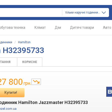
тільки наручні годинники
обутова техніка
Клімат
Дім
Дитячі товари
Авто
одинники
/
Hamilton
n H32395733
ИТАННЯ
КОРИСНЕ
27 800
грн.
Купити!
одинник Hamilton Jazzmaster H32395733
ezel.com.ua