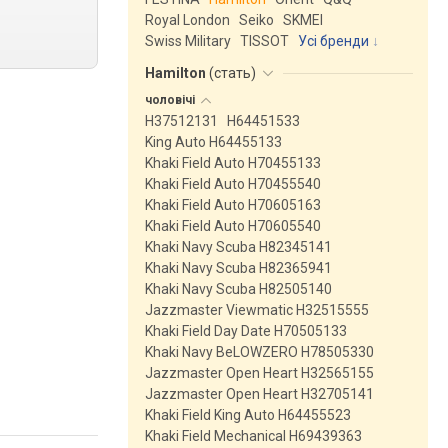
Royal London
Seiko
SKMEI
Swiss Military
TISSOT
Усі бренди
Hamilton
(
стать
)
чоловічі
H37512131
H64451533
King Auto H64455133
Khaki Field Auto H70455133
Khaki Field Auto H70455540
Khaki Field Auto H70605163
Khaki Field Auto H70605540
Khaki Navy Scuba H82345141
Khaki Navy Scuba H82365941
Khaki Navy Scuba H82505140
Jazzmaster Viewmatic H32515555
Khaki Field Day Date H70505133
Khaki Navy BeLOWZERO H78505330
Jazzmaster Open Heart H32565155
Jazzmaster Open Heart H32705141
Khaki Field King Auto H64455523
Khaki Field Mechanical H69439363