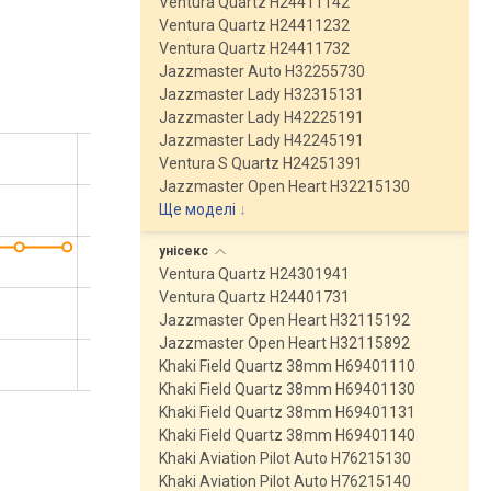
Ventura Quartz H24411142
Ventura Quartz H24411232
Ventura Quartz H24411732
Jazzmaster Auto H32255730
Jazzmaster Lady H32315131
Jazzmaster Lady H42225191
Jazzmaster Lady H42245191
Ventura S Quartz H24251391
Jazzmaster Open Heart H32215130
Ще моделі
↓
унісекс
Ventura Quartz H24301941
Ventura Quartz H24401731
Jazzmaster Open Heart H32115192
Jazzmaster Open Heart H32115892
Khaki Field Quartz 38mm H69401110
Khaki Field Quartz 38mm H69401130
Khaki Field Quartz 38mm H69401131
Khaki Field Quartz 38mm H69401140
Khaki Aviation Pilot Auto H76215130
Khaki Aviation Pilot Auto H76215140