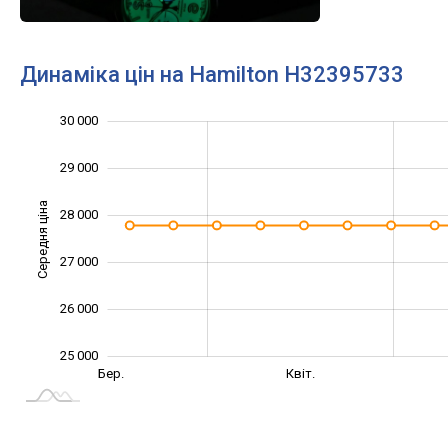
Динаміка цін на Hamilton H32395733
30 000
23 000
24 000
31 000
29 000
Середня ціна
28 000
25 000
27 000
26 000
25 000
Серп.
Вер.
Бер.
Квіт.
L