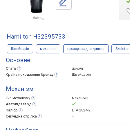
Фото
5
Hamilton H32395733
Швейцарія
механічні
прозора задня кришка
Skeleton
Основне
Стать
жіночі
Країна походження
бренду
Швейцарія
Механізм
Тип
механізму
механічні
Автопідзавод
Калібр
ETA 2824-2
Секундна
стрілка
+