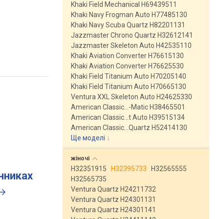
Khaki Field Mechanical H69439511
Khaki Navy Frogman Auto H77485130
Khaki Navy Scuba Quartz H82201131
Jazzmaster Chrono Quartz H32612141
Jazzmaster Skeleton Auto H42535110
Khaki Aviation Converter H76615130
Khaki Aviation Converter H76625530
Khaki Field Titanium Auto H70205140
Khaki Field Titanium Auto H70665130
Ventura XXL Skeleton Auto H24625330
American Classic…-Matic H38465501
American Classic…t Auto H39515134
American Classic…Quartz H52414130
Ще моделі
↓
жіночі
H32351915
H32395733
H32565555
инниках
H32565735
Ventura Quartz H24211732
Ventura Quartz H24301131
Ventura Quartz H24301141