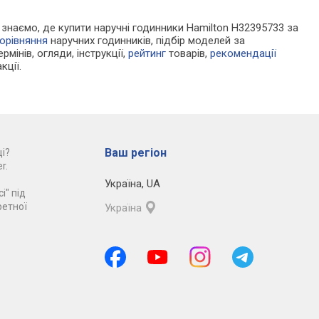
Ми знаємо, де купити наручні годинники Hamilton H32395733 за
орівняння
наручних годинників, підбір моделей за
рмінів, огляди, інструкції,
рейтинг
товарів,
рекомендації
кції.
Ваш регіон
і?
r.
Україна
,
UA
і" під
ретної
Україна