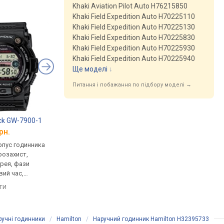
Khaki Aviation Pilot Auto H76215850
Khaki Field Expedition Auto H70225110
Khaki Field Expedition Auto H70225130
Khaki Field Expedition Auto H70225830
Khaki Field Expedition Auto H70225930
Khaki Field Expedition Auto H70225940
Ще моделі
↓
Питання і побажання по підбору моделі →
ck GW-7900-1
Casio A-168WA-1
Casio A-158WA-1
рн.
від 1 970 грн.
від 1 770 грн.
рпус годинника
кварцові, корпус годинника
кварцові, корпус го
розахист,
пластик, ремінець: браслет
нержавіюча сталь, р
рея, фази
сталь, WR 30, Японія
браслет сталь, WR 30
вий час,
Японія
порівняти
мінець каучук,
яти
порівняти
ія
ручні годинники
/
Hamilton
/
Наручний годинник Hamilton H32395733