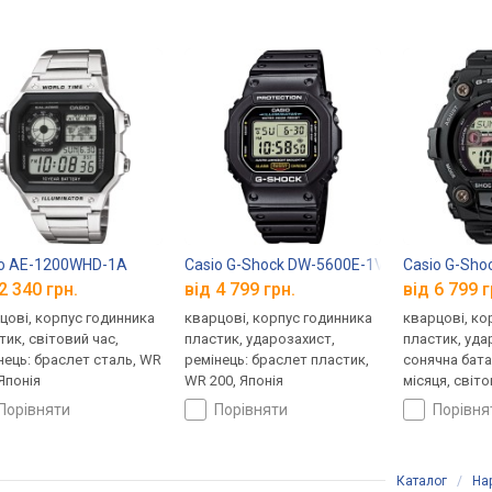
io AE-1200WHD-1A
Casio G-Shock DW-5600E-1V
Casio G-Sho
2 340 грн.
від 4 799 грн.
від 6 799 г
цові, корпус годинника
кварцові, корпус годинника
кварцові, ко
тик, світовий час,
пластик, ударозахист,
пластик, уда
нець: браслет сталь, WR
ремінець: браслет пластик,
сонячна бата
 Японія
WR 200, Японія
місяця, світо
ремінець: ре
порівняти
порівняти
порівн
WR 200, Япон
Каталог
/
На