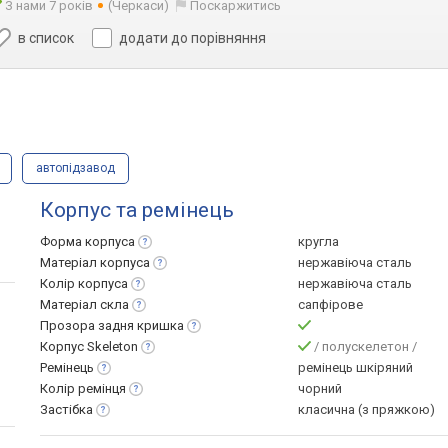
З нами 7 років
(Черкаси)
Поскаржитись
в список
додати до порівняння
автопідзавод
Корпус та ремінець
Форма
корпуса
кругла
Матеріал
корпуса
нержавіюча сталь
Колір
корпуса
нержавіюча сталь
Матеріал
скла
сапфірове
Прозора задня
кришка
Корпус
Skeleton
/ полускелетон /
Ремінець
ремінець шкіряний
Колір
ремінця
чорний
Застібка
класична (з пряжкою)