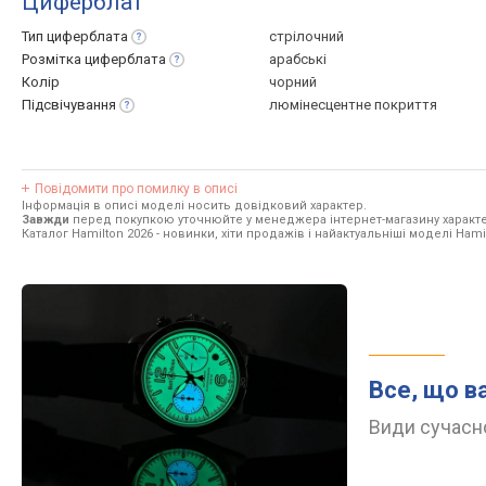
Циферблат
Тип
циферблата
стрілочний
Розмітка
циферблата
арабські
Колір
чорний
Підсвічування
люмінесцентне покриття
Повідомити про помилку в описі
Інформація в описі моделі носить довідковий характер.
Завжди
перед покупкою уточнюйте у менеджера інтернет-магазину характе
Каталог Hamilton 2026
- новинки, хіти продажів і найактуальніші моделі Hami
Все, що в
Види сучасно