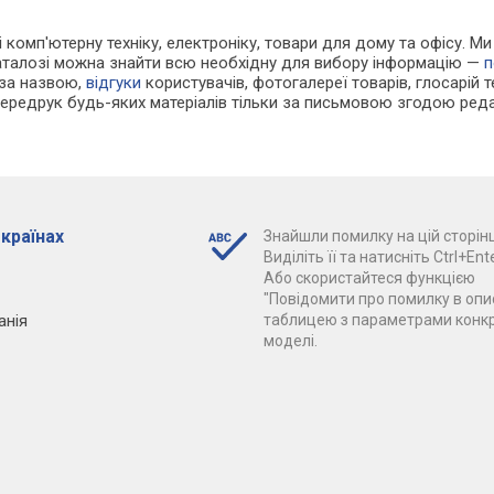
 і комп'ютерну техніку, електроніку, товари для дому та офісу. 
каталозі можна знайти всю необхідну для вибору інформацію —
п
 за назвою,
відгуки
користувачів, фотогалереї товарів, глосарій те
Передрук будь-яких матеріалів тільки за письмовою згодою реда
 країнах
Знайшли помилку на цій сторінц
Виділіть її та натисніть Ctrl+Ente
Або скористайтеся функцією
"Повідомити про помилку в опис
анія
таблицею з параметрами конк
моделі.