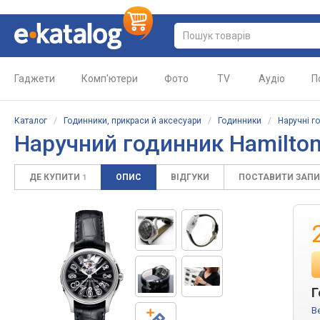
Гаджети
Комп'ютери
Фото
TV
Аудіо
П
Каталог
/
Годинники, прикраси й аксесуари
/
Годинники
/
Наручні г
Наручний годинник Hamilto
ДЕ КУПИТИ
ОПИС
ВІДГУКИ
ПОСТАВИТИ ЗАП
1
Г
B