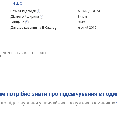
Інше
Захист від
води
50 WR / 5 ATM
Діаметр /
ширина
34 мм
Товщина
9 мм
Дата додавання на E-Katalog
лютий 2015
ристики і комплектацію товару
lton.
ам потрібно знати про підсвічування в год
го підсвічування у звичайних і розумних годинниках