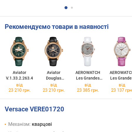
Рекомендуємо товари в наявності
Aviator
Aviator
AEROWATCH
AEROWATC
V.1.33.2.263.4
Douglas
Les Grandes
Les Grande
Moonflight
Classiques
Classique
від
від
від
від
V.1.33.2.253.4
42995RO04
42980RO0
23 210 грн.
23 210 грн.
23 385 грн.
23 137 грн
Versace VERE01720
Механізм:
кварцові