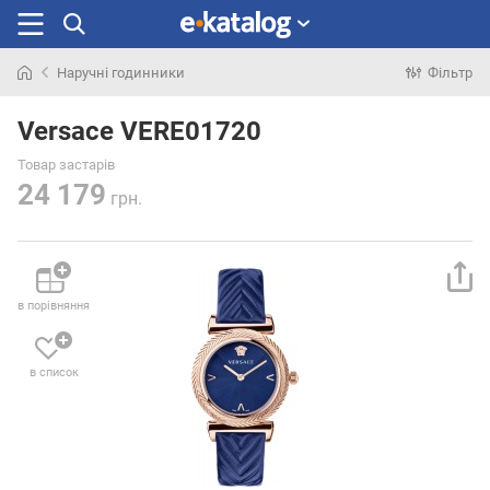
Наручні годинники
Фільтр
Шукали
раніше
Versace VERE01720
Товар застарів
24 179
грн.
в порівняння
в список