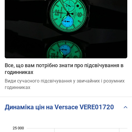
Все, що вам потрібно знати про підсвічування в
годинниках
Види сучасного підсвічування у звичайних і розумних
годинниках
Динаміка цін на Versace VERE01720
25 000
 000
 500
 500
 500
 500
 000
 000