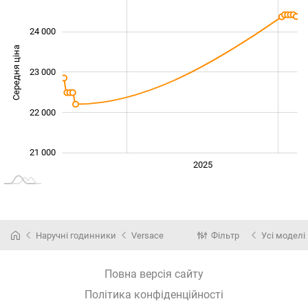
24 000
Середня ціна
23 000
21 000
22 000
21 000
2024
2026
2027
2025
L
Наручні годинники
Versace
Фільтр
Усі моделі
Повна версія сайту
Політика конфіденційності