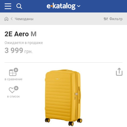
Чемоданы
Фильтр
Искали
раньше
2E Aero
M
Ожидается в продаже
3 999
грн.
в сравнение
в список