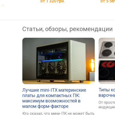
от 1 320 грн.
от 5 58
рн.
Статьи, обзоры, рекомендации
Типы к
Лучшие mini-ITX материнские
варочн
платы для компактных ПК:
максимум возможностей в
От прост
малом форм-факторе
индукции
Кто сказал, что мини-ПК не может быть