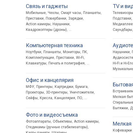
Связь и гаджеты
TV и ви
Мобильные
Чехлы
Смарт часы
Планшеты
Телевизор
,
,
,
,
Приставки
Повербанки
Зарядки
Подставки,
,
,
,
Action камеры
Наушники
Медиаплеер
,
,
Квадрокоптеры (дроны)
Саундбары
,
...
,
Компьютерная техника
Аудиоте
Ноутбуки
Планшеты
Мониторы
ПК
Наушники
,
,
,
,
,
Комплектующие
Приставки
Wi-Fi
Аудиосист
,
,
,
Клавиатуры
Печать и полиграфия
Hi-Fi и Hi-En
,
,
...
Музыкальн
Офис и канцелярия
Бытовая
МФУ
Принтеры
Картриджи
Бумага
,
,
,
,
Встраиваем
Проекторы
3D-принтеры
Уничтожители
,
,
,
Мелкая быт
Сейфы
Кресла
Канцелярия
ПО
,
,
,
,
...
Стиральны
Вытяжки
Д
,
Фото и видеосъемка
Фотоаппараты
Объективы
Action камеры
,
,
,
Мелкая 
Стедикамы (ручные стабилизаторы)
,
Кофеварки
Карты памяти
Штативы
,
,