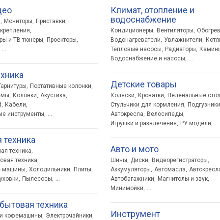
део
Климат, отопление и
водоснабжение
ы
Мониторы
Приставки
,
,
,
 крепления
Кондиционеры
Вентиляторы
Обогре
,
,
,
ы и ТВ-тюнеры
Проекторы
Водонагреватели
Увлажнители
Котл
,
,
,
,
Тепловые насосы
Радиаторы
Камин
...
,
,
Водоснабжение и насосы
,
...
хника
Детские товары
Гарнитуры
Портативные колонки
,
,
емы
Колонки
Акустика
Коляски
Кроватки
Пеленальные сто
,
,
,
,
,
d
Кабели
Стульчики для кормления
Подгузник
,
,
,
ые инструменты
Автокресла
Велосипеды
,
...
,
,
Игрушки и развлечения
РУ модели
,
,
...
 техника
Авто и мото
ая техника
,
овая техника
Шины
Диски
Видеорегистраторы
,
,
,
,
е машины
Холодильники
Плиты
Аккумуляторы
Автомасла
Автокресл
,
,
,
,
,
уховки
Пылесосы
Автобагажники
Магнитолы и звук
,
,
...
,
,
Минимойки
,
...
бытовая техника
Инструмент
 и кофемашины
Электрочайники
,
,