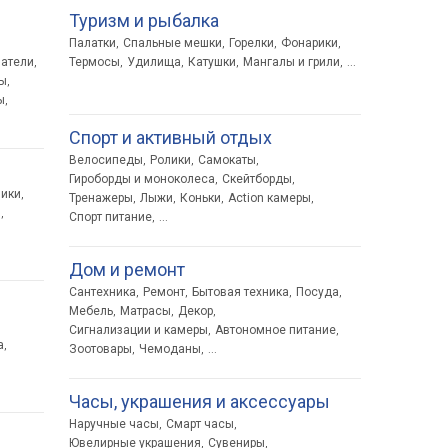
Туризм и рыбалка
Палатки
Спальные мешки
Горелки
Фонарики
,
,
,
,
ватели
Термосы
Удилища
Катушки
Мангалы и грили
,
,
,
,
,
...
ы
,
ы
,
Спорт и активный отдых
Велосипеды
Ролики
Самокаты
,
,
,
Гироборды и моноколеса
Скейтборды
,
,
лики
,
Тренажеры
Лыжи
Коньки
Action камеры
,
,
,
,
и
,
Спорт питание
,
...
Дом и ремонт
Сантехника
Ремонт
Бытовая техника
Посуда
,
,
,
,
Мебель
Матрасы
Декор
,
,
,
Сигнализации и камеры
Автономное питание
,
,
а
,
Зоотовары
Чемоданы
,
,
...
Часы, украшения и аксессуары
Наручные часы
Смарт часы
,
,
Ювелирные украшения
Сувениры
,
,