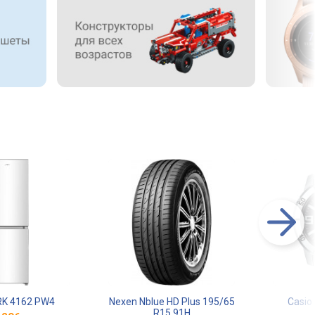
RK 4162 PW4
Nexen Nblue HD Plus 195/65
Casio
R15 91H