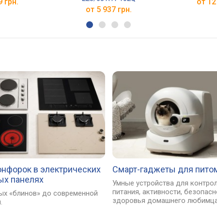
9 грн.
от 12
от 5 937 грн.
онфорок в электрических
Смарт-гаджеты для пито
ых панелях
Умные устройства для контро
питания, активности, безопасн
ых «блинов» до современной
здоровья домашнего любимца
.