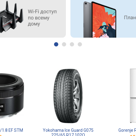
/1.8 EF STM
Yokohama Ice Guard G075
Gorenje 
225/65 R17 102Q