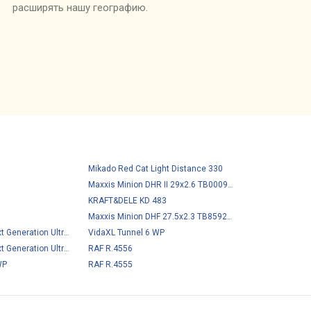
расширять нашу географию.
Mikado Red Cat Light Distance 330
Maxxis Minion DHR II 29x2.6 TB00096300
KRAFT&DELE KD 483
Maxxis Minion DHF 27.5x2.3 TB85925100
VidaXL Tunnel 6 WP
Mikado X-Plode Next Generation Ultra Match 420
RAF R.4556
Mikado X-Plode Next Generation Ultra Match 390
WP
RAF R.4555