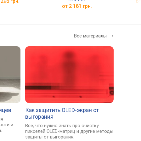
 296 грн.
от
от 2 181 грн.
Все материалы
мцев
Как защитить OLED-экран от
выгорания
ля
ости и
Все, что нужно знать про очистку
.
пикселей OLED-матриц и другие методы
защиты от выгорания.