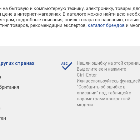
н на бытовую и компьютерную технику, электронику, товары д
й цене в интернет-магазинах. В каталоге можно найти всю не
метрам, подробные описания, поиск товара по названию, отзыв
йтинг товаров, рекомендации экспертов,
каталог брендов
и мног
.
ругих странах
Нашли ошибку на этой страни
Выделите ее и нажмите
Ctrl+Enter.
а
Или воспользуйтесь функцие
британия
"Сообщить об ошибке в
описании" под таблицей с
параметрами конкретной
модели.
а
тан