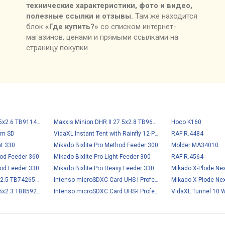
технические характеристики, фото и видео,
полезные ссылки и отзывы.
Там же находится
блок
«Где купить?»
со списком интернет-
магазинов, ценами и прямыми ссылками на
страницу покупки.
Hoco K160
Maxxis Minion DHF 27.5x2.6 TB91146200
Maxxis Minion DHR II 27.5x2.8 TB96909100
Cam SD
RAF R.4484
VidaXL Instant Tent with Rainfly 12-Person
at 330
Mikado Bixlite Pro Method Feeder 300
Molder MA34010
od Feeder 360
Mikado Bixlite Pro Light Feeder 300
RAF R.4564
od Feeder 330
Mikado Bixlite Pro Heavy Feeder 330-120
Maxxis Minion DHF 26x2.5 TB74265000
Intenso microSDXC Card UHS-I Professional 512Gb
VidaXL Tunnel 10 
Maxxis Minion DHF 27.5x2.3 TB85925400
Intenso microSDXC Card UHS-I Professional 256Gb