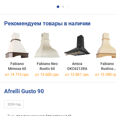
Рекомендуем товары в наличии
Fabiano
Fabiano Neo
Amica
Fabiano
Mimosa 60
Rustic 60
OKC6212RA
Rustico
Silence+ 6
от 14 715 грн.
от 13 600 грн.
от 13 061 грн.
от 15 390 гр
Afrelli Gusto 90
2024 год