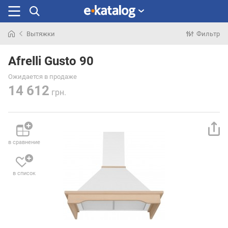
Вытяжки
Фильтр
Искали
раньше
Afrelli Gusto 90
Ожидается в продаже
14 612
грн.
в сравнение
в список