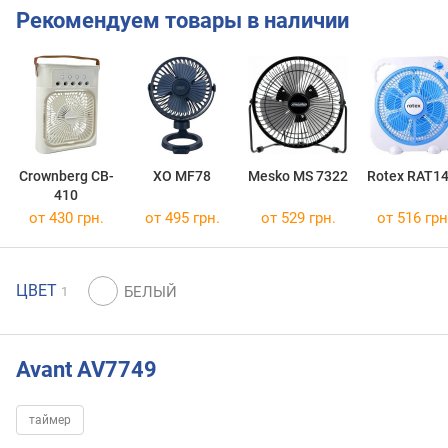
Рекомендуем товары в наличии
Crownberg CB-
XO MF78
Mesko MS 7322
Rotex RAT14
410
от 430 грн.
от 495 грн.
от 529 грн.
от 516 грн
ЦВЕТ
1
Avant AV7749
таймер