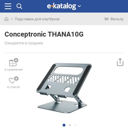
Подставки для ноутбуков
Фильтр
Искали
раньше
Conceptronic THANA10G
Ожидается в продаже
в сравнение
в список