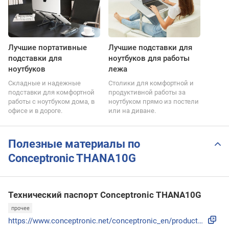
Лучшие портативные
Лучшие подставки для
подставки для
ноутбуков для работы
ноутбуков
лежа
Складные и надежные
Столики для комфортной и
подставки для комфортной
продуктивной работы за
работы с ноутбуком дома, в
ноутбуком прямо из постели
офисе и в дороге.
или на диване.
Полезные материалы по
Conceptronic THANA10G
Технический паспорт Conceptronic THANA10G
прочее
https://www.conceptronic.net/conceptronic_en/productpdf/dow...