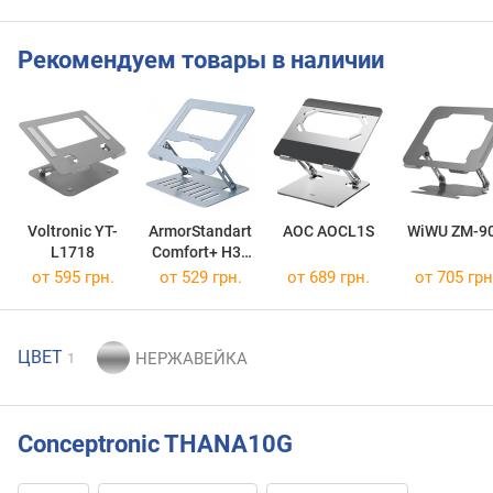
Рекомендуем товары в наличии
Voltronic YT-
ArmorStandart
AOC AOCL1S
WiWU ZM-9
L1718
Comfort+ H32
Aluminum
от 595 грн.
от 529 грн.
от 689 грн.
от 705 грн
ЦВЕТ
1
Conceptronic THANA10G